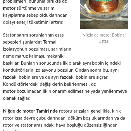
problemleri, bununla birlikte
dc
motor
sürtünme ve sarım
kayıplarına sebep olduklarından
dolayı enerji tüketimini artırır.
Stator sarım sorunlarının esas
Niğde dc motor Bobinaj
Ustası
sebepleri şunlardır: Termal
izolasyonun bozulması, sarımların
neme maruz kalması, mekanik
baskılar. Bunların sonucunda ilk olarak aynı bobin içindeki
kondüktörlerin izolasyonu bozulur. Ondan sonra bu, aynı
fazdaki bobinlere ve de ayrı fazdaki bobinlere sıçrar.
Kondüktörlerdeki değişiklerin belirlenmesi,
dc
motor
bozulmadan ilkin onarım edilmesine yada yenilenmeye
olanak sağlar.
Niğde dc motor Tamiri nde
rotoru arızaları genellikle, kırık
rotor kısa devre çubuklarından, döküm boşluklarından ya da
rotor ve stator arasındaki hava boşluğu düzensizliğinden