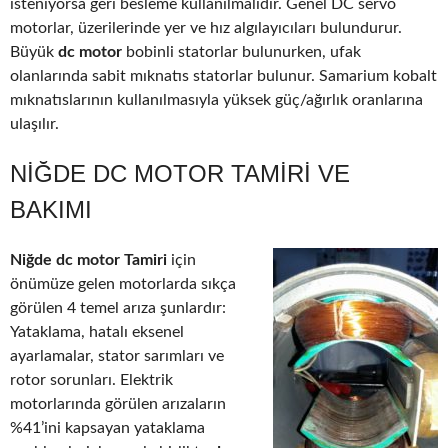
isteniyorsa geri besleme kullanılmalıdır. Genel DC servo
motorlar, üzerilerinde yer ve hız algılayıcıları bulundurur.
Büyük
dc motor
bobinli statorlar bulunurken, ufak
olanlarında sabit mıknatıs statorlar bulunur. Samarium kobalt
mıknatıslarının kullanılmasıyla yüksek güç/ağırlık oranlarına
ulaşılır.
NIĞDE DC MOTOR TAMIRI VE
BAKIMI
Niğde dc motor Tamiri
için
önümüze gelen motorlarda sıkça
görülen 4 temel arıza şunlardır:
Yataklama, hatalı eksenel
ayarlamalar, stator sarımları ve
rotor sorunları. Elektrik
motorlarında görülen arızaların
%41’ini kapsayan yataklama