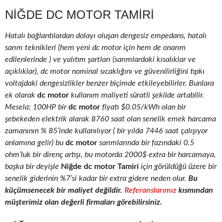
NIĞDE DC MOTOR TAMIRI
Hatalı bağlantılardan dolayı oluşan dengesiz empedans, hatalı
sarım teknikleri (hem yeni dc motor için hem de onarım
edilenlerinde ) ve yalıtım şartları (sarımlardaki kısalıklar ve
açıklıklar), dc motor nominal sıcaklığını ve güvenilirliğini tıpkı
voltajdaki dengesizlikler benzer biçimde etkileyebilirler. Bunlara
ek olarak
dc motor
kullanım maliyeti süratli şekilde artabilir.
Mesela; 100HP bir
dc motor
fiyatı $0.05/kWh olan bir
şebekeden elektrik alarak 8760 saat olan senelik emek harcama
zamanının % 85’inde kullanılıyor ( bir yılda 7446 saat çalışıyor
anlamına gelir) bu
dc motor
sarımlarında bir fazındaki 0.5
ohm’luk bir direnç artışı, bu motorda 2000$ extra bir harcamaya,
başka bir deyişle
Niğde dc motor Tamiri
için görüldüğü üzere bir
senelik giderinin %7’si kadar bir extra gidere neden olur.
Bu
küçümsenecek bir maliyet değildir.
Referanslarımız
kısmından
müşterimiz olan değerli firmaları görebilirsiniz.