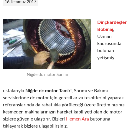
16 Temmuz 2017
Dinçkardeşler
Bobinaj
,
Uzman
kadrosunda
bulunan
yetişmiş
Niğde dc motor Sarımı
ustalarıyla
Niğde dc motor Tamiri
, Sarımı ve Bakımı
servislerinde dc motor için gerekli arıza tespitlerini yaparak
referanslarında da rahatlıkla görüleceği üzere üretim hızınızı
kesmeden makinalarınızın hareket kabiliyeti olan dc motor
sizlere güvenle ulaştırır. Bizleri
Hemen Ara
butonuna
tıklayarak bizlere ulaşabilirsiniz.