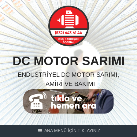
Skip
to
content
DC MOTOR SARIMI
ENDÜSTRIYEL DC MOTOR SARIMI,
TAMIRI VE BAKIMI
ANA MENÜ İÇİN TIKLAYINIZ