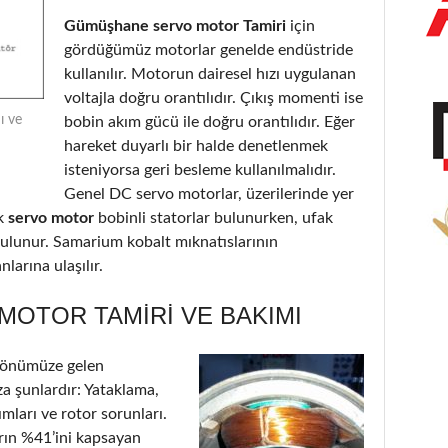
Gümüşhane servo motor Tamiri
için
gördüğümüz motorlar genelde endüstride
kullanılır. Motorun dairesel hızı uygulanan
voltajla doğru orantılıdır. Çıkış momenti ise
ı ve
bobin akım gücü ile doğru orantılıdır. Eğer
hareket duyarlı bir halde denetlenmek
isteniyorsa geri besleme kullanılmalıdır.
Genel DC servo motorlar, üzerilerinde yer
k
servo motor
bobinli statorlar bulunurken, ufak
 bulunur. Samarium kobalt mıknatıslarının
larına ulaşılır.
OTOR TAMIRI VE BAKIMI
 önümüze gelen
a şunlardır: Yataklama,
ımları ve rotor sorunları.
arın %41’ini kapsayan