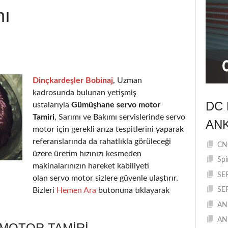
mı
Dinçkardeşler Bobinaj
, Uzman
kadrosunda bulunan yetişmiş
DC 
ustalarıyla
Gümüşhane servo motor
Tamiri
, Sarımı ve Bakımı servislerinde servo
AN
motor için gerekli arıza tespitlerini yaparak
referanslarında da rahatlıkla görüleceği
CNC
üzere üretim hızınızı kesmeden
Spi
makinalarınızın hareket kabiliyeti
SE
olan servo motor sizlere güvenle ulaştırır.
Bizleri
Hemen Ara
butonuna tıklayarak
SE
AN
AN
MOTOR TAMIRI