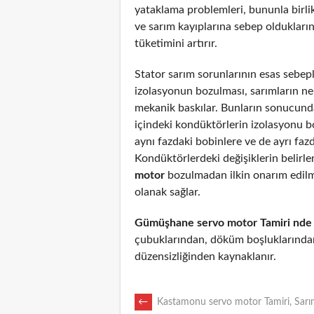
yataklama problemleri, bununla birli
ve sarım kayıplarına sebep oldukların
tüketimini artırır.
Stator sarım sorunlarının esas sebepl
izolasyonun bozulması, sarımların n
mekanik baskılar. Bunların sonucunda
içindeki kondüktörlerin izolasyonu 
aynı fazdaki bobinlere ve de ayrı fazd
Kondüktörlerdeki değişiklerin belirl
motor
bozulmadan ilkin onarım edil
olanak sağlar.
Gümüşhane servo motor Tamiri nde
çubuklarından, döküm boşluklarından
düzensizliğinden kaynaklanır.
POST
←
Kastamonu servo motor Tamiri, Sarı