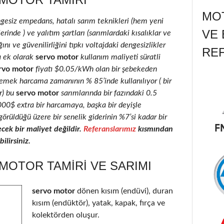
MOT
ngesiz empedans, hatalı sarım teknikleri (hem yeni
VE 
inde ) ve yalıtım şartları (sarımlardaki kısalıklar ve
ını ve güvenilirliğini tıpkı voltajdaki dengesizlikler
RE
a ek olarak
servo motor
kullanım maliyeti süratli
rvo motor
fiyatı $0.05/kWh olan bir şebekeden
 emek harcama zamanının % 85’inde kullanılıyor ( bir
r) bu
servo motor
sarımlarında bir fazındaki 0.5
2000$ extra bir harcamaya, başka bir deyişle
görüldüğü üzere bir senelik giderinin %7’si kadar bir
ek bir maliyet değildir.
Referanslarımız
kısmından
ilirsiniz.
OTOR TAMIRI VE SARIMI
servo motor
dönen kısım (endüvi), duran
kısım (endüktör), yatak, kapak, fırça ve
kolektörden oluşur.