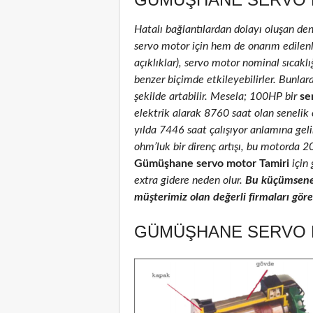
Hatalı bağlantılardan dolayı oluşan de
servo motor için hem de onarım edilenler
açıklıklar), servo motor nominal sıcaklığ
benzer biçimde etkileyebilirler. Bunlar
şekilde artabilir. Mesela; 100HP bir
se
elektrik alarak 8760 saat olan senelik
yılda 7446 saat çalışıyor anlamına geli
ohm’luk bir direnç artışı, bu motorda 
Gümüşhane servo motor Tamiri
için 
extra gidere neden olur.
Bu küçümsenec
müşterimiz olan değerli firmaları göreb
GÜMÜŞHANE SERVO M