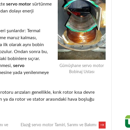
kte
servo motor
sürtünme
dan dolayı enerji
eri şunlardır: Termal
eme maruz kalması,
 ilk olarak aynı bobin
bozulur. Ondan sonra bu,
aki bobinlere sıçrar.
enmesi,
servo
Gümüşhane servo motor
Bobinaj Ustası
mesine yada yenilenmeye
rotoru arızaları genellikle, kırık rotor kısa devre
 ya da rotor ve stator arasındaki hava boşluğu
mı ve
Elazığ servo motor Tamiri, Sarımı ve Bakımı
→