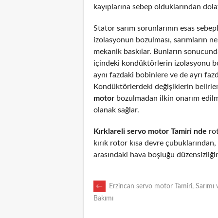
kayıplarına sebep olduklarından dolayı
Stator sarım sorunlarının esas sebepl
izolasyonun bozulması, sarımların n
mekanik baskılar. Bunların sonucunda
içindeki kondüktörlerin izolasyonu 
aynı fazdaki bobinlere ve de ayrı fazd
Kondüktörlerdeki değişiklerin belirl
motor
bozulmadan ilkin onarım edil
olanak sağlar.
Kırklareli servo motor Tamiri nde
rot
kırık rotor kısa devre çubuklarından
arasındaki hava boşluğu düzensizliği
POST
←
Erzincan servo motor Tamiri, Sarımı 
Bakımı