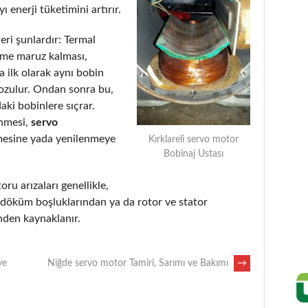
 enerji tüketimini artırır.
eri şunlardır: Termal
eme maruz kalması,
 ilk olarak aynı bobin
bozulur. Ondan sonra bu,
aki bobinlere sıçrar.
enmesi,
servo
mesine yada yenilenmeye
Kırklareli servo motor
Bobinaj Ustası
oru arızaları genellikle,
, döküm boşluklarından ya da rotor ve stator
nden kaynaklanır.
ve
Niğde servo motor Tamiri, Sarımı ve Bakımı
→