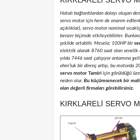
Hatalı bağlantılardan dolayı oluşan de
servo motor için hem de onarım edilenler
açıklıklar), servo motor nominal sıcaklığ
benzer biçimde etkileyebilirler. Bunlar
şekilde artabilir. Mesela; 100HP bir
se
elektrik alarak 8760 saat olan senelik
yılda 7446 saat çalışıyor anlamına geli
ohm’luk bir direnç artışı, bu motorda 
servo motor Tamiri
için görüldüğü üzer
neden olur.
Bu küçümsenecek bir maliy
olan değerli firmaları görebilirsiniz.
KIRKLARELI SERVO M