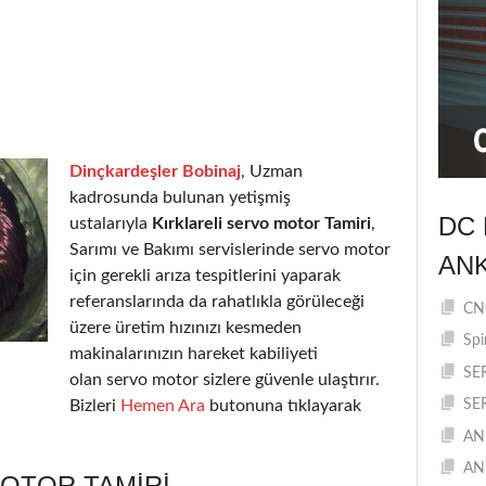
Dinçkardeşler Bobinaj
, Uzman
kadrosunda bulunan yetişmiş
DC 
ustalarıyla
Kırklareli servo motor Tamiri
,
Sarımı ve Bakımı servislerinde servo motor
AN
için gerekli arıza tespitlerini yaparak
referanslarında da rahatlıkla görüleceği
CNC
üzere üretim hızınızı kesmeden
Spi
makinalarınızın hareket kabiliyeti
SE
olan servo motor sizlere güvenle ulaştırır.
Bizleri
Hemen Ara
butonuna tıklayarak
SE
AN
AN
MOTOR TAMIRI