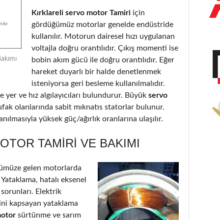
Kırklareli servo motor Tamiri
için
gördüğümüz motorlar genelde endüstride
kullanılır. Motorun dairesel hızı uygulanan
voltajla doğru orantılıdır. Çıkış momenti ise
Bakımı
bobin akım gücü ile doğru orantılıdır. Eğer
hareket duyarlı bir halde denetlenmek
isteniyorsa geri besleme kullanılmalıdır.
 yer ve hız algılayıcıları bulundurur. Büyük
servo
ufak olanlarında sabit mıknatıs statorlar bulunur.
nılmasıyla yüksek güç/ağırlık oranlarına ulaşılır.
OTOR TAMIRI VE BAKIMI
ümüze gelen motorlarda
: Yataklama, hatalı eksenel
 sorunları. Elektrik
’ini kapsayan yataklama
motor
sürtünme ve sarım