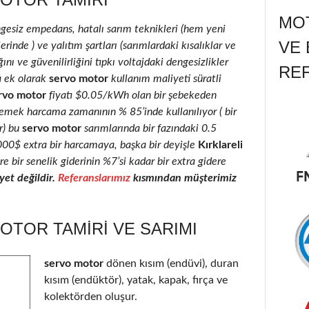
MOT
ngesiz empedans, hatalı sarım teknikleri (hem yeni
VE 
inde ) ve yalıtım şartları (sarımlardaki kısalıklar ve
ını ve güvenilirliğini tıpkı voltajdaki dengesizlikler
RE
a ek olarak
servo motor
kullanım maliyeti süratli
rvo motor
fiyatı $0.05/kWh olan bir şebekeden
 emek harcama zamanının % 85’inde kullanılıyor ( bir
r) bu
servo motor
sarımlarında bir fazındaki 0.5
2000$ extra bir harcamaya, başka bir deyişle
Kırklareli
e bir senelik giderinin %7’si kadar bir extra gidere
et değildir.
Referanslarımız
kısmından müşterimiz
OTOR TAMIRI VE SARIMI
servo motor
dönen kısım (endüvi), duran
kısım (endüktör), yatak, kapak, fırça ve
kolektörden oluşur.