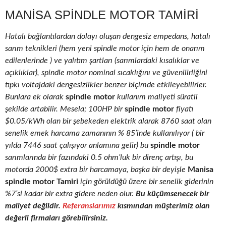
MANISA SPINDLE MOTOR TAMIRI
Hatalı bağlantılardan dolayı oluşan dengesiz empedans, hatalı
sarım teknikleri (hem yeni spindle motor için hem de onarım
edilenlerinde ) ve yalıtım şartları (sarımlardaki kısalıklar ve
açıklıklar), spindle motor nominal sıcaklığını ve güvenilirliğini
tıpkı voltajdaki dengesizlikler benzer biçimde etkileyebilirler.
Bunlara ek olarak
spindle motor
kullanım maliyeti süratli
şekilde artabilir. Mesela; 100HP bir
spindle motor
fiyatı
$0.05/kWh olan bir şebekeden elektrik alarak 8760 saat olan
senelik emek harcama zamanının % 85’inde kullanılıyor ( bir
yılda 7446 saat çalışıyor anlamına gelir) bu
spindle motor
sarımlarında bir fazındaki 0.5 ohm’luk bir direnç artışı, bu
motorda 2000$ extra bir harcamaya, başka bir deyişle
Manisa
spindle motor Tamiri
için görüldüğü üzere bir senelik giderinin
%7’si kadar bir extra gidere neden olur.
Bu küçümsenecek bir
maliyet değildir.
Referanslarımız
kısmından müşterimiz olan
değerli firmaları görebilirsiniz.