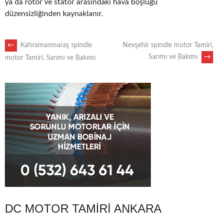
ya da rotor ve stator arasındaki hava boşluğu
düzensizliğinden kaynaklanır.
POST
←
Kahramanmaraş spindle
Nevşehir spindle motor Tamiri,
Sarımı ve Bakımı
→
motor Tamiri, Sarımı ve Bakımı
NAVIGATION
DC MOTOR TAMIRI ANKARA