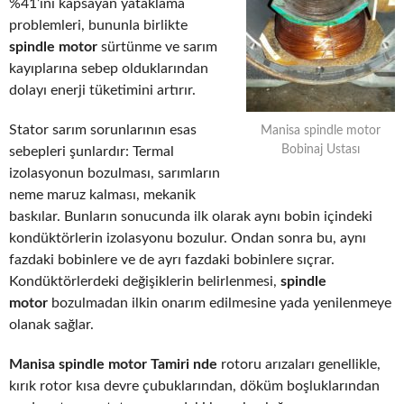
%41’ini kapsayan yataklama
problemleri, bununla birlikte
spindle motor
sürtünme ve sarım
kayıplarına sebep olduklarından
dolayı enerji tüketimini artırır.
Stator sarım sorunlarının esas
Manisa spindle motor
Bobinaj Ustası
sebepleri şunlardır: Termal
izolasyonun bozulması, sarımların
neme maruz kalması, mekanik
baskılar. Bunların sonucunda ilk olarak aynı bobin içindeki
kondüktörlerin izolasyonu bozulur. Ondan sonra bu, aynı
fazdaki bobinlere ve de ayrı fazdaki bobinlere sıçrar.
Kondüktörlerdeki değişiklerin belirlenmesi,
spindle
motor
bozulmadan ilkin onarım edilmesine yada yenilenmeye
olanak sağlar.
Manisa spindle motor Tamiri nde
rotoru arızaları genellikle,
kırık rotor kısa devre çubuklarından, döküm boşluklarından