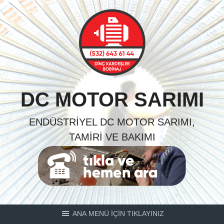
Skip
to
content
DC MOTOR SARIMI
ENDÜSTRIYEL DC MOTOR SARIMI,
TAMIRI VE BAKIMI
ANA MENÜ İÇİN TIKLAYINIZ