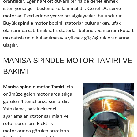
orantılıdır. Eğer hareket duyarlı bir halde denetlenmek
isteniyorsa geri besleme kullanılmalıdır. Genel DC servo
motorlar, üzerilerinde yer ve hız algılayıcıları bulundurur.
Büyük
spindle motor
bobinli statorlar bulunurken, ufak
olanlarında sabit mıknatıs statorlar bulunur. Samarium kobalt
mıknatıslarının kullanılmasıyla yüksek güç/ağırlık oranlarına
ulaşılır.
MANISA SPINDLE MOTOR TAMIRI VE
BAKIMI
Manisa spindle motor Tamiri
için
önümüze gelen motorlarda sıkça
görülen 4 temel arıza şunlardır:
Yataklama, hatalı eksenel
ayarlamalar, stator sarımları ve
rotor sorunları. Elektrik
motorlarında görülen arızaların