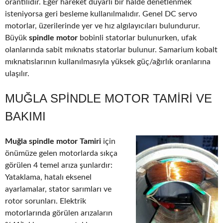
orantılıdır. Eğer hareket duyarlı bir halde denetlenmek
isteniyorsa geri besleme kullanılmalıdır. Genel DC servo
motorlar, üzerilerinde yer ve hız algılayıcıları bulundurur.
Büyük
spindle motor
bobinli statorlar bulunurken, ufak
olanlarında sabit mıknatıs statorlar bulunur. Samarium kobalt
mıknatıslarının kullanılmasıyla yüksek güç/ağırlık oranlarına
ulaşılır.
MUĞLA SPINDLE MOTOR TAMIRI VE
BAKIMI
Muğla spindle motor Tamiri
için
önümüze gelen motorlarda sıkça
görülen 4 temel arıza şunlardır:
Yataklama, hatalı eksenel
ayarlamalar, stator sarımları ve
rotor sorunları. Elektrik
motorlarında görülen arızaların