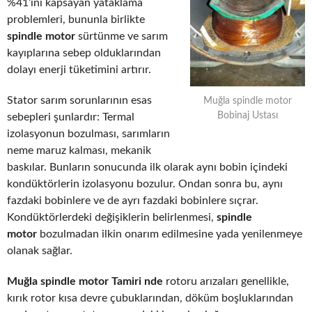
%41’ini kapsayan yataklama
problemleri, bununla birlikte
spindle motor
sürtünme ve sarım
kayıplarına sebep olduklarından
dolayı enerji tüketimini artırır.
Stator sarım sorunlarının esas
Muğla spindle motor
Bobinaj Ustası
sebepleri şunlardır: Termal
izolasyonun bozulması, sarımların
neme maruz kalması, mekanik
baskılar. Bunların sonucunda ilk olarak aynı bobin içindeki
kondüktörlerin izolasyonu bozulur. Ondan sonra bu, aynı
fazdaki bobinlere ve de ayrı fazdaki bobinlere sıçrar.
Kondüktörlerdeki değişiklerin belirlenmesi,
spindle
motor
bozulmadan ilkin onarım edilmesine yada yenilenmeye
olanak sağlar.
Muğla spindle motor Tamiri nde
rotoru arızaları genellikle,
kırık rotor kısa devre çubuklarından, döküm boşluklarından