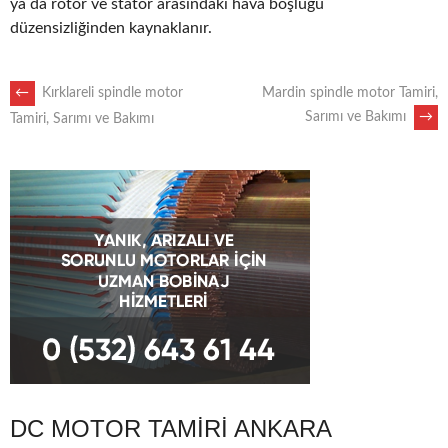
ya da rotor ve stator arasındaki hava boşluğu
düzensizliğinden kaynaklanır.
POST
←
Kırklareli spindle motor
Mardin spindle motor Tamiri,
Sarımı ve Bakımı
→
Tamiri, Sarımı ve Bakımı
NAVIGATION
DC MOTOR TAMIRI ANKARA