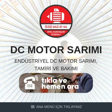
Skip
to
content
DC MOTOR SARIMI
ENDÜSTRIYEL DC MOTOR SARIMI,
TAMIRI VE BAKIMI
ANA MENÜ İÇİN TIKLAYINIZ