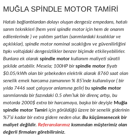
MUĞLA SPINDLE MOTOR TAMIRI
Hatalı bağlantılardan dolayı oluşan dengesiz empedans, hatalı
sarım teknikleri (hem yeni spindle motor için hem de onarım
edilenlerinde ) ve yalıtım şartları (sarımlardaki kısalıklar ve
açıklıklar), spindle motor nominal sıcaklığını ve güvenilirliğini
tıpkı voltajdaki dengesizlikler benzer biçimde etkileyebilirler.
Bunlara ek olarak
spindle motor
kullanım maliyeti süratli
şekilde artabilir. Mesela; 100HP bir
spindle motor
fiyatı
$0.05/kWh olan bir şebekeden elektrik alarak 8760 saat olan
senelik emek harcama zamanının % 85’inde kullanılıyor ( bir
yılda 7446 saat çalışıyor anlamına gelir) bu
spindle motor
sarımlarında bir fazındaki 0.5 ohm’luk bir direnç artışı, bu
motorda 2000$ extra bir harcamaya, başka bir deyişle
Muğla
spindle motor Tamiri
için görüldüğü üzere bir senelik giderinin
%7’si kadar bir extra gidere neden olur.
Bu küçümsenecek bir
maliyet değildir.
Referanslarımız
kısmından müşterimiz olan
değerli firmaları görebilirsiniz.