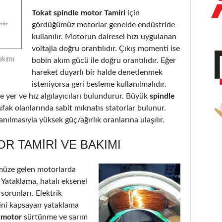
Tokat spindle motor Tamiri
için
gördüğümüz motorlar genelde endüstride
kullanılır. Motorun dairesel hızı uygulanan
voltajla doğru orantılıdır. Çıkış momenti ise
akımı
bobin akım gücü ile doğru orantılıdır. Eğer
hareket duyarlı bir halde denetlenmek
isteniyorsa geri besleme kullanılmalıdır.
 yer ve hız algılayıcıları bulundurur. Büyük
spindle
ufak olanlarında sabit mıknatıs statorlar bulunur.
nılmasıyla yüksek güç/ağırlık oranlarına ulaşılır.
R TAMIRI VE BAKIMI
müze gelen motorlarda
: Yataklama, hatalı eksenel
 sorunları. Elektrik
’ini kapsayan yataklama
e motor
sürtünme ve sarım