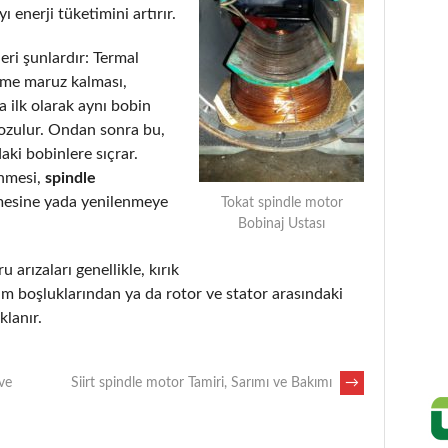
 enerji tüketimini artırır.
eri şunlardır: Termal
eme maruz kalması,
 ilk olarak aynı bobin
bozulur. Ondan sonra bu,
aki bobinlere sıçrar.
enmesi,
spindle
mesine yada yenilenmeye
Tokat spindle motor
Bobinaj Ustası
u arızaları genellikle, kırık
m boşluklarından ya da rotor ve stator arasındaki
lanır.
ve
Siirt spindle motor Tamiri, Sarımı ve Bakımı
→