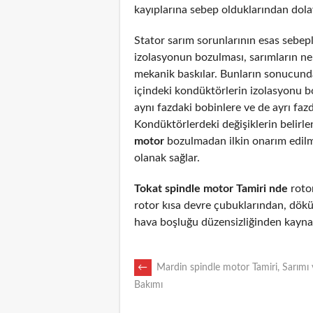
kayıplarına sebep olduklarından dolayı
Stator sarım sorunlarının esas sebepl
izolasyonun bozulması, sarımların n
mekanik baskılar. Bunların sonucunda
içindeki kondüktörlerin izolasyonu 
aynı fazdaki bobinlere ve de ayrı fazd
Kondüktörlerdeki değişiklerin belirl
motor
bozulmadan ilkin onarım edil
olanak sağlar.
Tokat spindle motor Tamiri nde
rotor
rotor kısa devre çubuklarından, dökü
hava boşluğu düzensizliğinden kaynak
POST
←
Mardin spindle motor Tamiri, Sarımı 
Bakımı