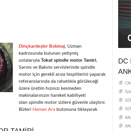
Dinçkardeşler Bobinaj
, Uzman
kadrosunda bulunan yetişmiş
DC 
ustalarıyla
Tokat spindle motor Tamiri
,
Sarımı ve Bakımı servislerinde spindle
AN
motor için gerekli arıza tespitlerini yaparak
referanslarında da rahatlıkla görüleceği
CNC
üzere üretim hızınızı kesmeden
Spi
makinalarınızın hareket kabiliyeti
SE
olan spindle motor sizlere güvenle ulaştırır.
Bizleri
Hemen Ara
butonuna tıklayarak
SE
AN
AN
OR TAMIRI