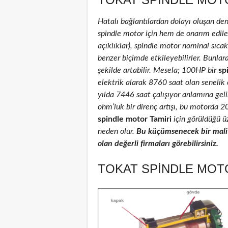
Hatalı bağlantılardan dolayı oluşan de
spindle motor için hem de onarım edilenl
açıklıklar), spindle motor nominal sıcakl
benzer biçimde etkileyebilirler. Bunlar
şekilde artabilir. Mesela; 100HP bir
sp
elektrik alarak 8760 saat olan senelik
yılda 7446 saat çalışıyor anlamına geli
ohm’luk bir direnç artışı, bu motorda 
spindle motor Tamiri
için görüldüğü üz
neden olur.
Bu küçümsenecek bir maliy
olan değerli firmaları görebilirsiniz.
TOKAT SPINDLE MOTO