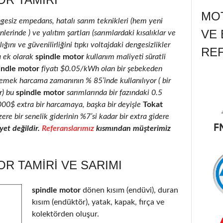
MOT
ngesiz empedans, hatalı sarım teknikleri (hem yeni
VE 
erinde ) ve yalıtım şartları (sarımlardaki kısalıklar ve
ığını ve güvenilirliğini tıpkı voltajdaki dengesizlikler
RE
a ek olarak
spindle motor
kullanım maliyeti süratli
indle motor
fiyatı $0.05/kWh olan bir şebekeden
 emek harcama zamanının % 85’inde kullanılıyor ( bir
r) bu
spindle motor
sarımlarında bir fazındaki 0.5
2000$ extra bir harcamaya, başka bir deyişle
Tokat
ere bir senelik giderinin %7’si kadar bir extra gidere
et değildir.
Referanslarımız
kısmından müşterimiz
R TAMIRI VE SARIMI
spindle motor
dönen kısım (endüvi), duran
kısım (endüktör), yatak, kapak, fırça ve
kolektörden oluşur.