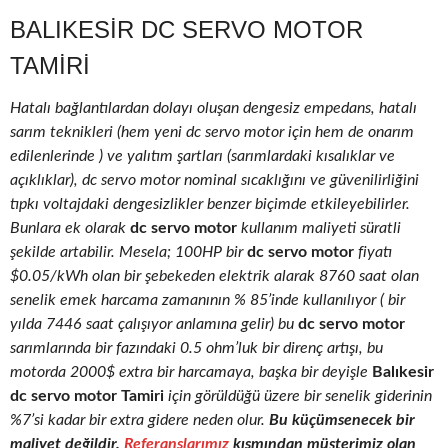
BALIKESIR DC SERVO MOTOR
TAMIRI
Hatalı bağlantılardan dolayı oluşan dengesiz empedans, hatalı
sarım teknikleri (hem yeni dc servo motor için hem de onarım
edilenlerinde ) ve yalıtım şartları (sarımlardaki kısalıklar ve
açıklıklar), dc servo motor nominal sıcaklığını ve güvenilirliğini
tıpkı voltajdaki dengesizlikler benzer biçimde etkileyebilirler.
Bunlara ek olarak
dc servo motor
kullanım maliyeti süratli
şekilde artabilir. Mesela; 100HP bir
dc servo motor
fiyatı
$0.05/kWh olan bir şebekeden elektrik alarak 8760 saat olan
senelik emek harcama zamanının % 85’inde kullanılıyor ( bir
yılda 7446 saat çalışıyor anlamına gelir) bu
dc servo motor
sarımlarında bir fazındaki 0.5 ohm’luk bir direnç artışı, bu
motorda 2000$ extra bir harcamaya, başka bir deyişle
Balıkesir
dc servo motor Tamiri
için görüldüğü üzere bir senelik giderinin
%7’si kadar bir extra gidere neden olur.
Bu küçümsenecek bir
maliyet değildir.
Referanslarımız
kısmından müşterimiz olan