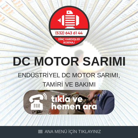
Skip
to
content
DC MOTOR SARIMI
ENDÜSTRIYEL DC MOTOR SARIMI,
TAMIRI VE BAKIMI
ANA MENÜ İÇİN TIKLAYINIZ