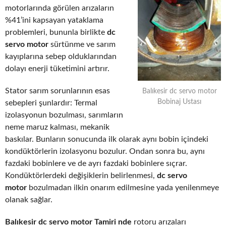
motorlarında görülen arızaların
%41’ini kapsayan yataklama
problemleri, bununla birlikte
dc
servo motor
sürtünme ve sarım
kayıplarına sebep olduklarından
dolayı enerji tüketimini artırır.
Stator sarım sorunlarının esas
Balıkesir dc servo motor
Bobinaj Ustası
sebepleri şunlardır: Termal
izolasyonun bozulması, sarımların
neme maruz kalması, mekanik
baskılar. Bunların sonucunda ilk olarak aynı bobin içindeki
kondüktörlerin izolasyonu bozulur. Ondan sonra bu, aynı
fazdaki bobinlere ve de ayrı fazdaki bobinlere sıçrar.
Kondüktörlerdeki değişiklerin belirlenmesi,
dc servo
motor
bozulmadan ilkin onarım edilmesine yada yenilenmeye
olanak sağlar.
Balıkesir dc servo motor Tamiri nde
rotoru arızaları