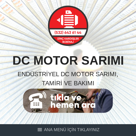
Skip
to
content
DC MOTOR SARIMI
ENDÜSTRIYEL DC MOTOR SARIMI,
TAMIRI VE BAKIMI
ANA MENÜ İÇİN TIKLAYINIZ