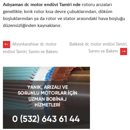
Adıyaman dc motor endüvi Tamiri nde
rotoru arızaları
genellikle, kırık rotor kısa devre çubuklarından, döküm
boşluklarından ya da rotor ve stator arasındaki hava boşluğu
düzensizliğinden kaynaklanır.
POST
←
Afyonkarahisar dc motor
Balıkesir dc motor endüvi Tamiri,
Sarımı ve Bakımı
→
endüvi Tamiri, Sarımı ve Bakımı
NAVIGATION