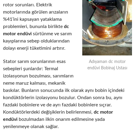
rotor sorunları. Elektrik
motorlarında görülen arızaların
%41’ini kapsayan yataklama
problemleri, bununla birlikte
dc
motor endüvi
sürtünme ve sarım
kayıplarına sebep olduklarından
dolayı enerji tüketimini artırır.
Stator sarım sorunlarının esas
Adıyaman dc motor
endüvi Bobinaj Ustası
sebepleri şunlardır: Termal
izolasyonun bozulması, sarımların
neme maruz kalması, mekanik
baskılar. Bunların sonucunda ilk olarak aynı bobin içindeki
kondüktörlerin izolasyonu bozulur. Ondan sonra bu, aynı
fazdaki bobinlere ve de ayrı fazdaki bobinlere sıçrar.
Kondüktörlerdeki değişiklerin belirlenmesi,
dc motor
endüvi
bozulmadan ilkin onarım edilmesine yada
yenilenmeye olanak sağlar.