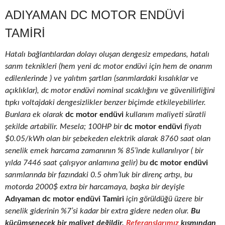
ADIYAMAN DC MOTOR ENDÜVI
TAMIRI
Hatalı bağlantılardan dolayı oluşan dengesiz empedans, hatalı
sarım teknikleri (hem yeni dc motor endüvi için hem de onarım
edilenlerinde ) ve yalıtım şartları (sarımlardaki kısalıklar ve
açıklıklar), dc motor endüvi nominal sıcaklığını ve güvenilirliğini
tıpkı voltajdaki dengesizlikler benzer biçimde etkileyebilirler.
Bunlara ek olarak
dc motor endüvi
kullanım maliyeti süratli
şekilde artabilir. Mesela; 100HP bir
dc motor endüvi
fiyatı
$0.05/kWh olan bir şebekeden elektrik alarak 8760 saat olan
senelik emek harcama zamanının % 85’inde kullanılıyor ( bir
yılda 7446 saat çalışıyor anlamına gelir) bu
dc motor endüvi
sarımlarında bir fazındaki 0.5 ohm’luk bir direnç artışı, bu
motorda 2000$ extra bir harcamaya, başka bir deyişle
Adıyaman dc motor endüvi Tamiri
için görüldüğü üzere bir
senelik giderinin %7’si kadar bir extra gidere neden olur.
Bu
küçümsenecek bir maliyet değildir.
Referanslarımız
kısmından