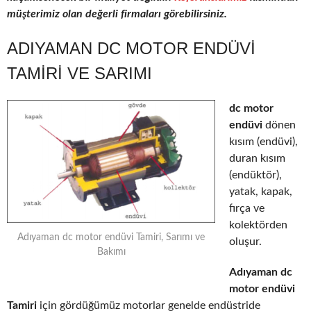
müşterimiz olan değerli firmaları görebilirsiniz.
ADIYAMAN DC MOTOR ENDÜVI
TAMIRI VE SARIMI
dc motor
endüvi
dönen
kısım (endüvi),
duran kısım
(endüktör),
yatak, kapak,
fırça ve
kolektörden
Adıyaman dc motor endüvi Tamiri, Sarımı ve
oluşur.
Bakımı
Adıyaman dc
motor endüvi
Tamiri
için gördüğümüz motorlar genelde endüstride