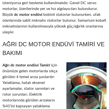
isteniyorsa geri besleme kullanılmalıdır. Genel DC servo
motorlar, üzerilerinde yer ve hız algılayıcıları bulundurur.
Büyük
dc motor endüvi
bobinli statorlar bulunurken, ufak
olanlarında sabit mıknatıs statorlar bulunur. Samarium kobalt
mıknatıslarının kullanılmasıyla yüksek güç/ağırlık oranlarına
ulaşılır.
AĞRI DC MOTOR ENDÜVI TAMIRI VE
BAKIMI
Ağrı dc motor endüvi Tamiri
için
önümüze gelen motorlarda sıkça
görülen 4 temel arıza şunlardır:
Yataklama, hatalı eksenel
ayarlamalar, stator sarımları ve
rotor sorunları. Elektrik
motorlarında görülen arızaların
%41’ini kapsayan yataklama