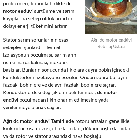
problemleri, bununla birlikte
dc
motor endüvi
sürtünme ve sarım
kayıplarına sebep olduklarından
dolayı enerji tüketimini artırır.
Stator sarım sorunlarının esas
Ağrı dc motor endüvi
Bobinaj Ustası
sebepleri şunlardır: Termal
izolasyonun bozulması, sarımların
neme maruz kalması, mekanik
baskılar. Bunların sonucunda ilk olarak aynı bobin içindeki
kondüktörlerin izolasyonu bozulur. Ondan sonra bu, aynı
fazdaki bobinlere ve de ayrı fazdaki bobinlere sıçrar.
Kondüktörlerdeki değişiklerin belirlenmesi,
dc motor
endüvi
bozulmadan ilkin onarım edilmesine yada
yenilenmeye olanak sağlar.
Ağrı dc motor endüvi Tamiri nde
rotoru arızaları genellikle,
kırık rotor kısa devre çubuklarından, döküm boşluklarından
ya da rotor ve stator arasındaki hava boşluğu