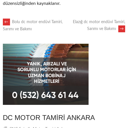
düzensizliğinden kaynaklanır.
POST
←
Bolu dc motor endüvi Tamiri,
Elazığ dc motor endüvi Tamiri,
Sarımı ve Bakımı
→
Sarımı ve Bakımı
NAVIGATION
DC MOTOR TAMIRI ANKARA