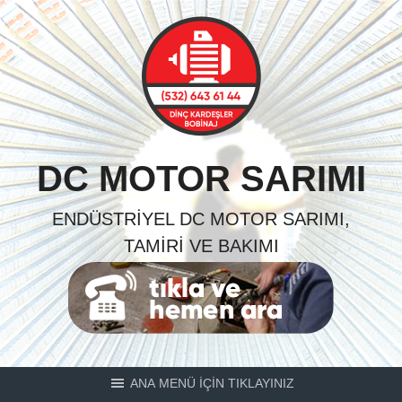
Skip
to
content
DC MOTOR SARIMI
ENDÜSTRIYEL DC MOTOR SARIMI,
TAMIRI VE BAKIMI
ANA MENÜ İÇİN TIKLAYINIZ