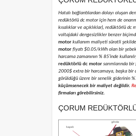
Hatalı bağlantılardan dolayı oluşan de
redüktörlü dc motor için hem de onarım 
kısalıklar ve açıklıklar), redüktörlü dc 
voltajdaki dengesizlikler benzer biçimd
motor
kullanım maliyeti süratli şekild
motor
fiyatı $0.05/kWh olan bir şebe
harcama zamanının % 85’inde kullanılıyo
redüktörlü dc motor
sarımlarında bir 
2000$ extra bir harcamaya, başka bir 
görüldüğü üzere bir senelik giderinin %
küçümsenecek bir maliyet değildir.
Re
firmaları görebilirsiniz.
ÇORUM REDÜKTÖRLÜ 