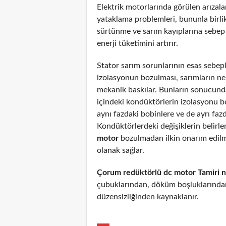
Elektrik motorlarında görülen arızal
yataklama problemleri, bununla birli
sürtünme ve sarım kayıplarına sebep
enerji tüketimini artırır.
Stator sarım sorunlarının esas sebepl
izolasyonun bozulması, sarımların n
mekanik baskılar. Bunların sonucunda
içindeki kondüktörlerin izolasyonu 
aynı fazdaki bobinlere ve de ayrı fazd
Kondüktörlerdeki değişiklerin belirl
motor
bozulmadan ilkin onarım edil
olanak sağlar.
Çorum redüktörlü dc motor Tamiri 
çubuklarından, döküm boşluklarından
düzensizliğinden kaynaklanır.