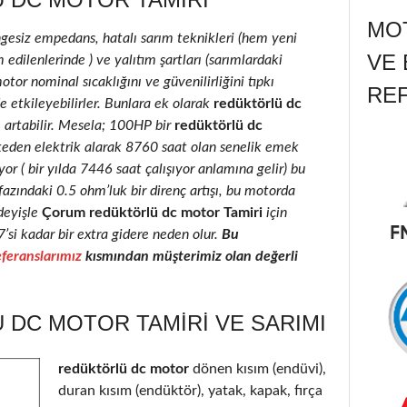
MOT
ngesiz empedans, hatalı sarım teknikleri (hem yeni
VE 
edilenlerinde ) ve yalıtım şartları (sarımlardaki
motor nominal sıcaklığını ve güvenilirliğini tıpkı
RE
e etkileyebilirler. Bunlara ek olarak
redüktörlü dc
e artabilir. Mesela; 100HP bir
redüktörlü dc
keden elektrik alarak 8760 saat olan senelik emek
r ( bir yılda 7446 saat çalışıyor anlamına gelir) bu
fazındaki 0.5 ohm’luk bir direnç artışı, bu motorda
deyişle
Çorum redüktörlü dc motor Tamiri
için
7’si kadar bir extra gidere neden olur.
Bu
feranslarımız
kısmından müşterimiz olan değerli
DC MOTOR TAMIRI VE SARIMI
redüktörlü dc motor
dönen kısım (endüvi),
duran kısım (endüktör), yatak, kapak, fırça