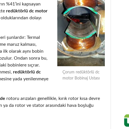
arın %41’ini kapsayan
kte
redüktörlü dc motor
 olduklarından dolayı
eri şunlardır: Termal
eme maruz kalması,
 ilk olarak aynı bobin
bozulur. Ondan sonra bu,
aki bobinlere sıçrar.
enmesi,
redüktörlü dc
Çorum redüktörlü dc
motor Bobinaj Ustası
mesine yada yenilenmeye
nde
rotoru arızaları genellikle, kırık rotor kısa devre
 ya da rotor ve stator arasındaki hava boşluğu