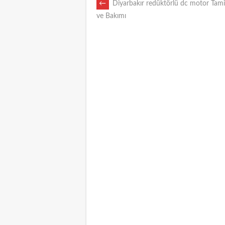
POST
←
Diyarbakır redüktörlü dc motor Tamir
ve Bakımı
NAVIGATION