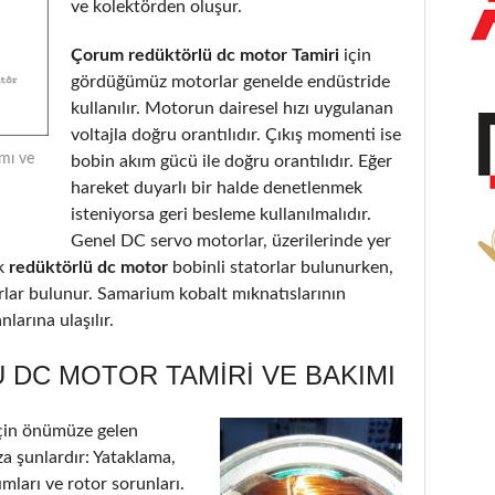
ve kolektörden oluşur.
Çorum redüktörlü dc motor Tamiri
için
gördüğümüz motorlar genelde endüstride
kullanılır. Motorun dairesel hızı uygulanan
voltajla doğru orantılıdır. Çıkış momenti ise
mı ve
bobin akım gücü ile doğru orantılıdır. Eğer
hareket duyarlı bir halde denetlenmek
isteniyorsa geri besleme kullanılmalıdır.
Genel DC servo motorlar, üzerilerinde yer
k
redüktörlü dc motor
bobinli statorlar bulunurken,
orlar bulunur. Samarium kobalt mıknatıslarının
larına ulaşılır.
DC MOTOR TAMIRI VE BAKIMI
çin önümüze gelen
a şunlardır: Yataklama,
ımları ve rotor sorunları.