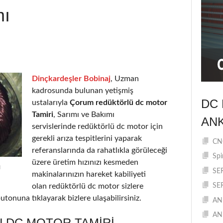
mı
Dinçkardeşler Bobinaj
, Uzman
kadrosunda bulunan yetişmiş
DC 
ustalarıyla
Çorum redüktörlü dc motor
Tamiri
, Sarımı ve Bakımı
AN
servislerinde redüktörlü dc motor için
gerekli arıza tespitlerini yaparak
CNC
referanslarında da rahatlıkla görüleceği
Spi
üzere üretim hızınızı kesmeden
ı
SE
makinalarınızın hareket kabiliyeti
olan redüktörlü dc motor sizlere
SE
utonuna tıklayarak bizlere ulaşabilirsiniz.
AN
AN
 DC MOTOR TAMIRI