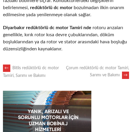
fazdaki bobinlere sıçrar. Kondüktörlerdeki değişiklerin
belirlenmesi,
redüktörlü dc motor
bozulmadan ilkin onarım
edilmesine yada yenilenmeye olanak sağlar.
Diyarbakır redüktörlü dc motor Tamiri nde
rotoru arızaları
genellikle, kırık rotor kısa devre çubuklarından, döküm
boşluklarından ya da rotor ve stator arasındaki hava boşluğu
düzensizliğinden kaynaklanır.
POST
←
Bitlis redüktörlü dc motor
Çorum redüktörlü dc motor Tamiri,
Sarımı ve Bakımı
→
Tamiri, Sarımı ve Bakımı
NAVIGATION