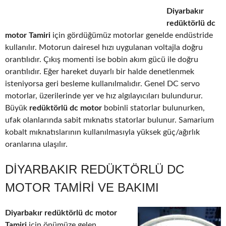
Diyarbakır
redüktörlü dc
motor Tamiri
için gördüğümüz motorlar genelde endüstride
kullanılır. Motorun dairesel hızı uygulanan voltajla doğru
orantılıdır. Çıkış momenti ise bobin akım gücü ile doğru
orantılıdır. Eğer hareket duyarlı bir halde denetlenmek
isteniyorsa geri besleme kullanılmalıdır. Genel DC servo
motorlar, üzerilerinde yer ve hız algılayıcıları bulundurur.
Büyük
redüktörlü dc motor
bobinli statorlar bulunurken,
ufak olanlarında sabit mıknatıs statorlar bulunur. Samarium
kobalt mıknatıslarının kullanılmasıyla yüksek güç/ağırlık
oranlarına ulaşılır.
DIYARBAKIR REDÜKTÖRLÜ DC
MOTOR TAMIRI VE BAKIMI
Diyarbakır redüktörlü dc motor
Tamiri
için önümüze gelen