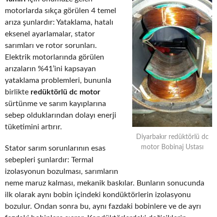
motorlarda sıkça görülen 4 temel
arıza şunlardır: Yataklama, hatalı
eksenel ayarlamalar, stator
sarımları ve rotor sorunları.
Elektrik motorlarında görülen
arızaların %41’ini kapsayan
yataklama problemleri, bununla
birlikte
redüktörlü dc motor
sürtünme ve sarım kayıplarına
sebep olduklarından dolayı enerji
tüketimini artırır.
Diyarbakır redüktörlü dc
motor Bobinaj Ustası
Stator sarım sorunlarının esas
sebepleri şunlardır: Termal
izolasyonun bozulması, sarımların
neme maruz kalması, mekanik baskılar. Bunların sonucunda
ilk olarak aynı bobin içindeki kondüktörlerin izolasyonu
bozulur. Ondan sonra bu, aynı fazdaki bobinlere ve de ayrı