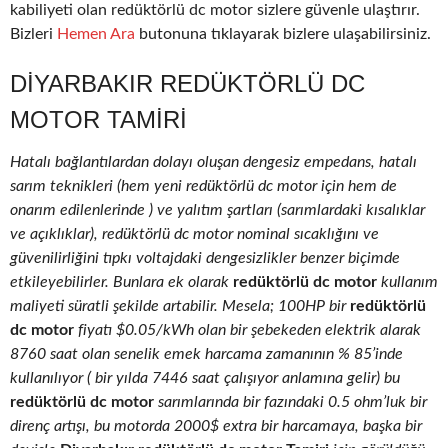
kabiliyeti olan redüktörlü dc motor sizlere güvenle ulaştırır.
Bizleri
Hemen Ara
butonuna tıklayarak bizlere ulaşabilirsiniz.
DIYARBAKIR REDÜKTÖRLÜ DC
MOTOR TAMIRI
Hatalı bağlantılardan dolayı oluşan dengesiz empedans, hatalı
sarım teknikleri (hem yeni redüktörlü dc motor için hem de
onarım edilenlerinde ) ve yalıtım şartları (sarımlardaki kısalıklar
ve açıklıklar), redüktörlü dc motor nominal sıcaklığını ve
güvenilirliğini tıpkı voltajdaki dengesizlikler benzer biçimde
etkileyebilirler. Bunlara ek olarak
redüktörlü dc motor
kullanım
maliyeti süratli şekilde artabilir. Mesela; 100HP bir
redüktörlü
dc motor
fiyatı $0.05/kWh olan bir şebekeden elektrik alarak
8760 saat olan senelik emek harcama zamanının % 85’inde
kullanılıyor ( bir yılda 7446 saat çalışıyor anlamına gelir) bu
redüktörlü dc motor
sarımlarında bir fazındaki 0.5 ohm’luk bir
direnç artışı, bu motorda 2000$ extra bir harcamaya, başka bir