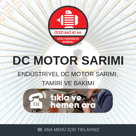
Skip
to
content
DC MOTOR SARIMI
ENDÜSTRIYEL DC MOTOR SARIMI,
TAMIRI VE BAKIMI
ANA MENÜ İÇİN TIKLAYINIZ