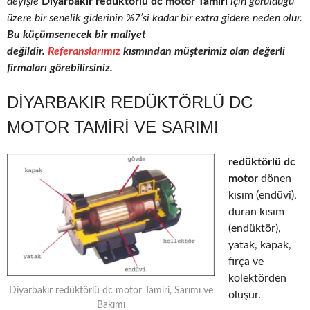
deyişle
Diyarbakır redüktörlü dc motor Tamiri
için görüldüğü
üzere bir senelik giderinin %7’si kadar bir extra gidere neden olur.
Bu küçümsenecek bir maliyet
değildir.
Referanslarımız
kısmından müşterimiz olan değerli
firmaları görebilirsiniz.
DIYARBAKIR REDÜKTÖRLÜ DC
MOTOR TAMIRI VE SARIMI
redüktörlü dc
motor
dönen
kısım (endüvi),
duran kısım
(endüktör),
yatak, kapak,
fırça ve
kolektörden
Diyarbakır redüktörlü dc motor Tamiri, Sarımı ve
oluşur.
Bakımı