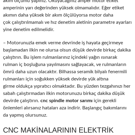
akım ölçümü yapınız. Okuyacağınız amper motor etiket
amperinin yarı değerinden yüksek olmamalıdır. Eğer etiket
akımın daha yüksek bir akım ölçülüyorsa motor daha
çok çalıştırılmamalı ve hız denetim aletinin parametre ayarları
yine denetim edilmelidir.
– Motorunuzla emek verme devrinde iş hayata geçirmeye
başlamadan ilkin ne olursa olsun düşük devirde birkaç dakika
çalıştırın. Bu işlem rulmanlarınız içindeki yağın ısınarak
rulman iç boşluğuna yayılmasını sağlayacak, ve rulmanların
ömrü daha uzun olacaktır. Bilhassa seramik bilyalı fenermili
rulmanları için soğukken yüksek devirde yük altına
girme oldukça yıpratıcı olmaktadır. Bu yüzden tezgahınızı her
sabah çalıştırmadan ilkin motorunuzu birkaç dakika düşük
devirde çalıştırın.
cnc spindle motor sarımı
için gerekli
önlemleri alırsanız hataları aza indirir. Başlangıç bakımlarını
da yapmış olursunuz.
CNC MAKINALARININ ELEKTRIK