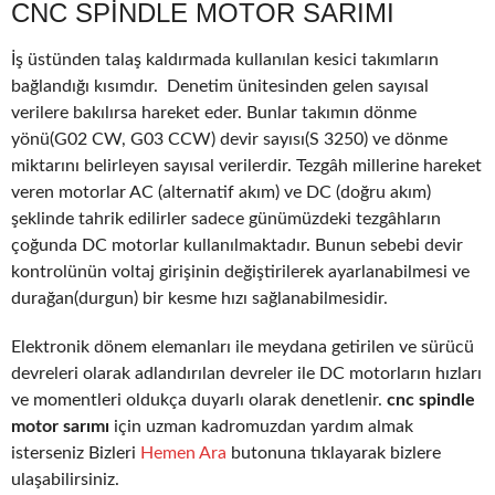
CNC SPINDLE MOTOR SARIMI
İş üstünden talaş kaldırmada kullanılan kesici takımların
bağlandığı kısımdır. Denetim ünitesinden gelen sayısal
verilere bakılırsa hareket eder. Bunlar takımın dönme
yönü(G02 CW, G03 CCW) devir sayısı(S 3250) ve dönme
miktarını belirleyen sayısal verilerdir. Tezgâh millerine hareket
veren motorlar AC (alternatif akım) ve DC (doğru akım)
şeklinde tahrik edilirler sadece günümüzdeki tezgâhların
çoğunda DC motorlar kullanılmaktadır. Bunun sebebi devir
kontrolünün voltaj girişinin değiştirilerek ayarlanabilmesi ve
durağan(durgun) bir kesme hızı sağlanabilmesidir.
Elektronik dönem elemanları ile meydana getirilen ve sürücü
devreleri olarak adlandırılan devreler ile DC motorların hızları
ve momentleri oldukça duyarlı olarak denetlenir.
cnc spindle
motor sarımı
için uzman kadromuzdan yardım almak
isterseniz Bizleri
Hemen Ara
butonuna tıklayarak bizlere
ulaşabilirsiniz.