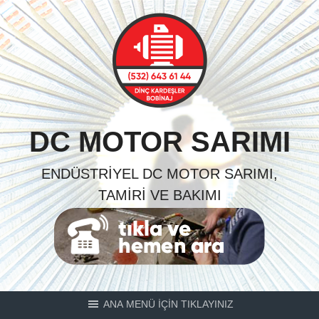
Skip
to
content
DC MOTOR SARIMI
ENDÜSTRIYEL DC MOTOR SARIMI,
TAMIRI VE BAKIMI
ANA MENÜ İÇİN TIKLAYINIZ