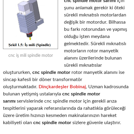
cnc spindle motor sarımı
için
şunu anlamak gerekir ki öteki
sürekli mıknatıslı motorlardan
değişik bir motordur. Bilhassa
bu farkı rotorundan ve yapmış
olduğu işten meydana
gelmektedir. Sürekli mıknatıslı
motorların rotor manyetik
cnc iş mili spindle motor
alanını üzerilerinde bulunan
sürekli mıknatıslar
oluştururken,
cnc spindle motor
rotor manyetik alanını ise
sincap kafesli bir döner transformatör
oluşturmaktadır.
Dinçkardeşler Bobinaj
, Uzman kadrosunda
bulunan yetişmiş ustalarıyla
cnc spindle motor
sarımı
servislerinde cnc spindle motor için gerekli arıza
tespitlerini yaparak referanslarında da rahatlıkla görüleceği
üzere üretim hızınızı kesmeden makinalarınızın hareket
kabiliyeti olan
cnc spindle motor
sizlere güvenle ulaştırır.