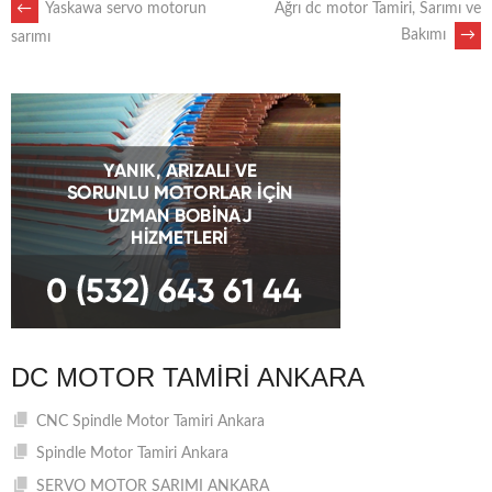
POST
←
Yaskawa servo motorun
Ağrı dc motor Tamiri, Sarımı ve
Bakımı
→
sarımı
NAVIGATION
DC MOTOR TAMIRI ANKARA
CNC Spindle Motor Tamiri Ankara
Spindle Motor Tamiri Ankara
SERVO MOTOR SARIMI ANKARA