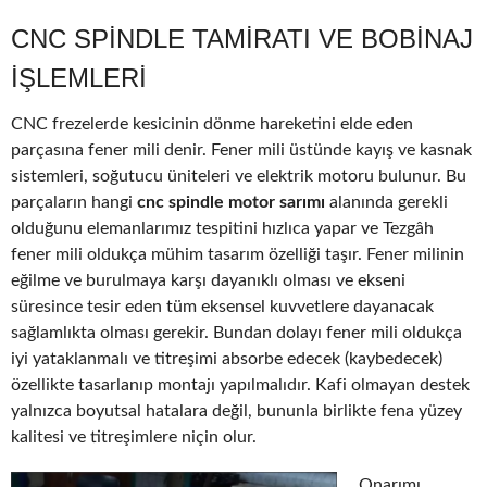
CNC SPINDLE TAMIRATI VE BOBINAJ
IŞLEMLERI
CNC frezelerde kesicinin dönme hareketini elde eden
parçasına fener mili denir. Fener mili üstünde kayış ve kasnak
sistemleri, soğutucu üniteleri ve elektrik motoru bulunur. Bu
parçaların hangi
cnc spindle motor sarımı
alanında gerekli
olduğunu elemanlarımız tespitini hızlıca yapar ve Tezgâh
fener mili oldukça mühim tasarım özelliği taşır. Fener milinin
eğilme ve burulmaya karşı dayanıklı olması ve ekseni
süresince tesir eden tüm eksensel kuvvetlere dayanacak
sağlamlıkta olması gerekir. Bundan dolayı fener mili oldukça
iyi yataklanmalı ve titreşimi absorbe edecek (kaybedecek)
özellikte tasarlanıp montajı yapılmalıdır. Kafi olmayan destek
yalnızca boyutsal hatalara değil, bununla birlikte fena yüzey
kalitesi ve titreşimlere niçin olur.
Onarımı