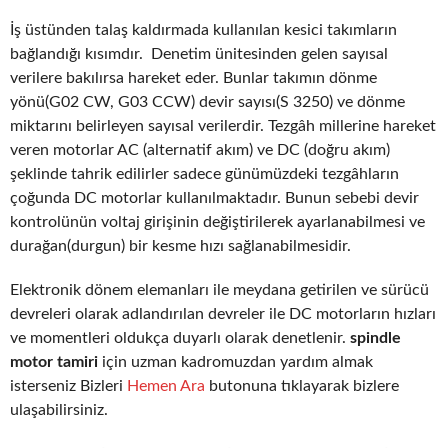
İş üstünden talaş kaldırmada kullanılan kesici takımların
bağlandığı kısımdır. Denetim ünitesinden gelen sayısal
verilere bakılırsa hareket eder. Bunlar takımın dönme
yönü(G02 CW, G03 CCW) devir sayısı(S 3250) ve dönme
miktarını belirleyen sayısal verilerdir. Tezgâh millerine hareket
veren motorlar AC (alternatif akım) ve DC (doğru akım)
şeklinde tahrik edilirler sadece günümüzdeki tezgâhların
çoğunda DC motorlar kullanılmaktadır. Bunun sebebi devir
kontrolünün voltaj girişinin değiştirilerek ayarlanabilmesi ve
durağan(durgun) bir kesme hızı sağlanabilmesidir.
Elektronik dönem elemanları ile meydana getirilen ve sürücü
devreleri olarak adlandırılan devreler ile DC motorların hızları
ve momentleri oldukça duyarlı olarak denetlenir.
spindle
motor tamiri
için uzman kadromuzdan yardım almak
isterseniz Bizleri
Hemen Ara
butonuna tıklayarak bizlere
ulaşabilirsiniz.