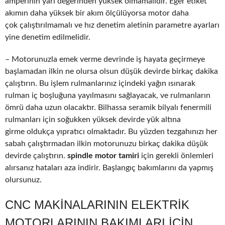
amperinin yarı değerinden yüksek olmamalıdır. Eğer etiket
akımın daha yüksek bir akım ölçülüyorsa motor daha
çok çalıştırılmamalı ve hız denetim aletinin parametre ayarları
yine denetim edilmelidir.
– Motorunuzla emek verme devrinde iş hayata geçirmeye
başlamadan ilkin ne olursa olsun düşük devirde birkaç dakika
çalıştırın. Bu işlem rulmanlarınız içindeki yağın ısınarak
rulman iç boşluğuna yayılmasını sağlayacak, ve rulmanların
ömrü daha uzun olacaktır. Bilhassa seramik bilyalı fenermili
rulmanları için soğukken yüksek devirde yük altına
girme oldukça yıpratıcı olmaktadır. Bu yüzden tezgahınızı her
sabah çalıştırmadan ilkin motorunuzu birkaç dakika düşük
devirde çalıştırın.
spindle motor tamiri
için gerekli önlemleri
alırsanız hataları aza indirir. Başlangıç bakımlarını da yapmış
olursunuz.
CNC MAKINALARININ ELEKTRIK
MOTORLARININ BAKIMLARI IÇIN