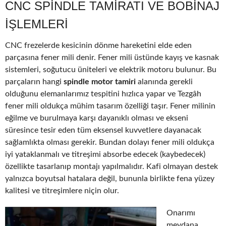
CNC SPINDLE TAMIRATI VE BOBINAJ
IŞLEMLERI
CNC frezelerde kesicinin dönme hareketini elde eden
parçasına fener mili denir. Fener mili üstünde kayış ve kasnak
sistemleri, soğutucu üniteleri ve elektrik motoru bulunur. Bu
parçaların hangi
spindle motor tamiri
alanında gerekli
olduğunu elemanlarımız tespitini hızlıca yapar ve Tezgâh
fener mili oldukça mühim tasarım özelliği taşır. Fener milinin
eğilme ve burulmaya karşı dayanıklı olması ve ekseni
süresince tesir eden tüm eksensel kuvvetlere dayanacak
sağlamlıkta olması gerekir. Bundan dolayı fener mili oldukça
iyi yataklanmalı ve titreşimi absorbe edecek (kaybedecek)
özellikte tasarlanıp montajı yapılmalıdır. Kafi olmayan destek
yalnızca boyutsal hatalara değil, bununla birlikte fena yüzey
kalitesi ve titreşimlere niçin olur.
Onarımı
meydana