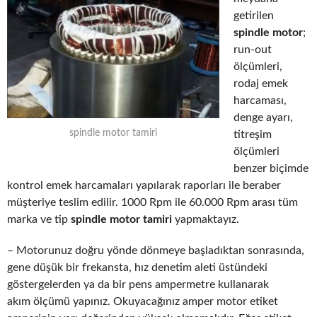
getirilen
spindle motor
;
run-out
ölçümleri,
rodaj emek
harcaması,
denge ayarı,
spindle motor tamiri
titreşim
ölçümleri
benzer biçimde
kontrol emek harcamaları yapılarak raporları ile beraber
müşteriye teslim edilir. 1000 Rpm ile 60.000 Rpm arası tüm
marka ve tip
spindle motor tamiri
yapmaktayız.
– Motorunuz doğru yönde dönmeye başladıktan sonrasında,
gene düşük bir frekansta, hız denetim aleti üstündeki
göstergelerden ya da bir pens ampermetre kullanarak
akım ölçümü yapınız. Okuyacağınız amper motor etiket