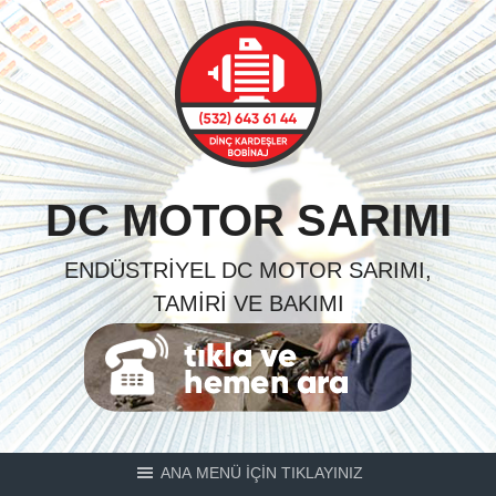
Skip
to
content
DC MOTOR SARIMI
ENDÜSTRIYEL DC MOTOR SARIMI,
TAMIRI VE BAKIMI
ANA MENÜ İÇİN TIKLAYINIZ