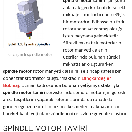
spindle motor tamiri
için şunu
anlamak gerekir ki öteki sürekli
mıknatıslı motorlardan değişik
bir motordur. Bilhassa bu farkı
rotorundan ve yapmış olduğu
işten meydana gelmektedir.
Sürekli mıknatıslı motorların
rotor manyetik alanını
cnc iş mili spindle motor
üzerilerinde bulunan sürekli
mıknatıslar oluştururken,
spindle motor
rotor manyetik alanını ise sincap kafesli bir
döner transformatör oluşturmaktadır.
Dinçkardeşler
Bobinaj
, Uzman kadrosunda bulunan yetişmiş ustalarıyla
spindle motor tamiri
servislerinde spindle motor için gerekli
arıza tespitlerini yaparak referanslarında da rahatlıkla
görüleceği üzere üretim hızınızı kesmeden makinalarınızın
hareket kabiliyeti olan
spindle motor
sizlere güvenle ulaştırır.
SPINDLE MOTOR TAMIRI