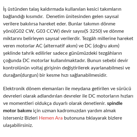
İş üstünden talaş kaldırmada kullanılan kesici takımların
bağlandığı kısımdır. Denetim ünitesinden gelen sayısal
verilere bakılırsa hareket eder. Bunlar takımın dönme
yönü(G02 CW, G03 CCW) devir sayısı(S 3250) ve dönme
miktarını belirleyen sayısal verilerdir. Tezgâh millerine hareket
veren motorlar AC (alternatif akım) ve DC (doğru akım)
şeklinde tahrik edilirler sadece günümüzdeki tezgâhların
çoğunda DC motorlar kullanılmaktadır. Bunun sebebi devir
kontrolünün voltaj girişinin değiştirilerek ayarlanabilmesi ve
durağan(durgun) bir kesme hızı sağlanabilmesidir.
Elektronik dönem elemanları ile meydana getirilen ve sürücü
devreleri olarak adlandırılan devreler ile DC motorların hızları
ve momentleri oldukça duyarlı olarak denetlenir.
spindle
motor bakımı
için uzman kadromuzdan yardım almak
isterseniz Bizleri
Hemen Ara
butonuna tıklayarak bizlere
ulaşabilirsiniz.