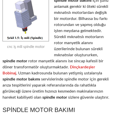
spindle motor bakımı
için şunu
anlamak gerekir ki öteki sürekli
mıknatıslı motorlardan değişik
bir motordur. Bilhassa bu farkı
rotorundan ve yapmış olduğu
işten meydana gelmektedir.
Sürekli mıknatıslı motorların
rotor manyetik alanını
cnc iş mili spindle motor
üzerilerinde bulunan sürekli
mıknatıslar oluştururken,
spindle motor
rotor manyetik alanını ise sincap kafesli bir
döner transformatör oluşturmaktadır.
Dinçkardeşler
Bobinaj
, Uzman kadrosunda bulunan yetişmiş ustalarıyla
spindle motor bakımı
servislerinde spindle motor için gerekli
arıza tespitlerini yaparak referanslarında da rahatlıkla
görüleceği üzere üretim hızınızı kesmeden makinalarınızın
hareket kabiliyeti olan
spindle motor
sizlere güvenle ulaştırır.
SPINDLE MOTOR BAKIMI