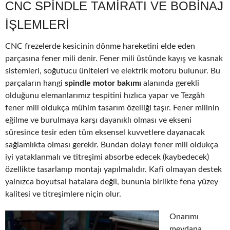
CNC SPINDLE TAMIRATI VE BOBINAJ
IŞLEMLERI
CNC frezelerde kesicinin dönme hareketini elde eden
parçasına fener mili denir. Fener mili üstünde kayış ve kasnak
sistemleri, soğutucu üniteleri ve elektrik motoru bulunur. Bu
parçaların hangi
spindle motor bakımı
alanında gerekli
olduğunu elemanlarımız tespitini hızlıca yapar ve Tezgâh
fener mili oldukça mühim tasarım özelliği taşır. Fener milinin
eğilme ve burulmaya karşı dayanıklı olması ve ekseni
süresince tesir eden tüm eksensel kuvvetlere dayanacak
sağlamlıkta olması gerekir. Bundan dolayı fener mili oldukça
iyi yataklanmalı ve titreşimi absorbe edecek (kaybedecek)
özellikte tasarlanıp montajı yapılmalıdır. Kafi olmayan destek
yalnızca boyutsal hatalara değil, bununla birlikte fena yüzey
kalitesi ve titreşimlere niçin olur.
Onarımı
meydana