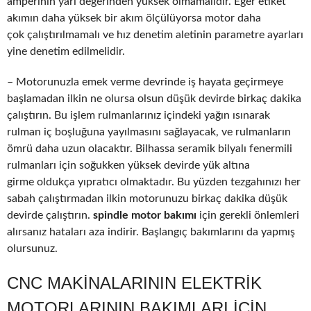
amperinin yarı değerinden yüksek olmamalıdır. Eğer etiket
akımın daha yüksek bir akım ölçülüyorsa motor daha
çok çalıştırılmamalı ve hız denetim aletinin parametre ayarları
yine denetim edilmelidir.
– Motorunuzla emek verme devrinde iş hayata geçirmeye
başlamadan ilkin ne olursa olsun düşük devirde birkaç dakika
çalıştırın. Bu işlem rulmanlarınız içindeki yağın ısınarak
rulman iç boşluğuna yayılmasını sağlayacak, ve rulmanların
ömrü daha uzun olacaktır. Bilhassa seramik bilyalı fenermili
rulmanları için soğukken yüksek devirde yük altına
girme oldukça yıpratıcı olmaktadır. Bu yüzden tezgahınızı her
sabah çalıştırmadan ilkin motorunuzu birkaç dakika düşük
devirde çalıştırın.
spindle motor bakımı
için gerekli önlemleri
alırsanız hataları aza indirir. Başlangıç bakımlarını da yapmış
olursunuz.
CNC MAKINALARININ ELEKTRIK
MOTORLARININ BAKIMLARI IÇIN