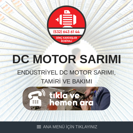
Skip
to
content
DC MOTOR SARIMI
ENDÜSTRIYEL DC MOTOR SARIMI,
TAMIRI VE BAKIMI
ANA MENÜ İÇİN TIKLAYINIZ