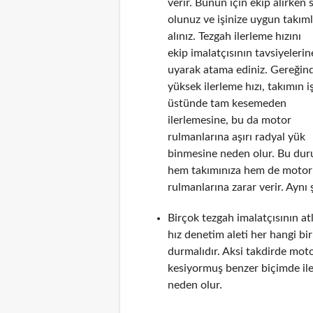
verir. Bunun için ekip alırken 
olunuz ve işinize uygun takım
alınız. Tezgah ilerleme hızını
ekip imalatçısının tavsiyelerin
uyarak atama ediniz. Gereğin
yüksek ilerleme hızı, takımın i
üstünde tam kesemeden
ilerlemesine, bu da motor
rulmanlarına aşırı radyal yük
binmesine neden olur. Bu du
hem takımınıza hem de motor
rulmanlarına zarar verir. Aynı 
Birçok tezgah imalatçısının a
hız denetim aleti her hangi b
durmalıdır. Aksi takdirde mot
kesiyormuş benzer biçimde il
neden olur.