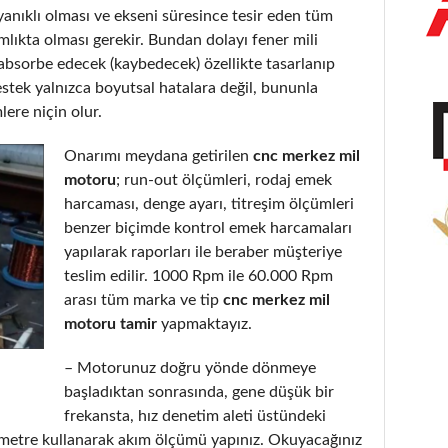
yanıklı olması ve ekseni süresince tesir eden tüm
lıkta olması gerekir. Bundan dolayı fener mili
 absorbe edecek (kaybedecek) özellikte tasarlanıp
stek yalnızca boyutsal hatalara değil, bununla
lere niçin olur.
Onarımı meydana getirilen
cnc merkez mil
motoru
; run-out ölçümleri, rodaj emek
harcaması, denge ayarı, titreşim ölçümleri
benzer biçimde kontrol emek harcamaları
yapılarak raporları ile beraber müşteriye
teslim edilir. 1000 Rpm ile 60.000 Rpm
arası tüm marka ve tip
cnc merkez mil
motoru tamir
yapmaktayız.
– Motorunuz doğru yönde dönmeye
başladıktan sonrasında, gene düşük bir
frekansta, hız denetim aleti üstündeki
metre kullanarak akım ölçümü yapınız. Okuyacağınız