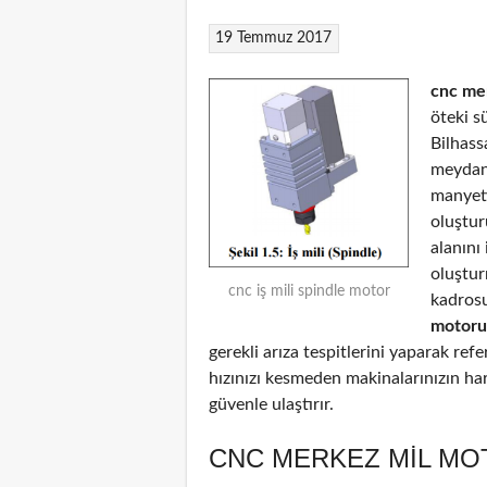
19 Temmuz 2017
cnc me
öteki s
Bilhass
meydana
manyeti
oluştur
alanını
oluştu
cnc iş mili spindle motor
kadrosu
motoru
gerekli arıza tespitlerini yaparak ref
hızınızı kesmeden makinalarınızın har
güvenle ulaştırır.
CNC MERKEZ MIL MO