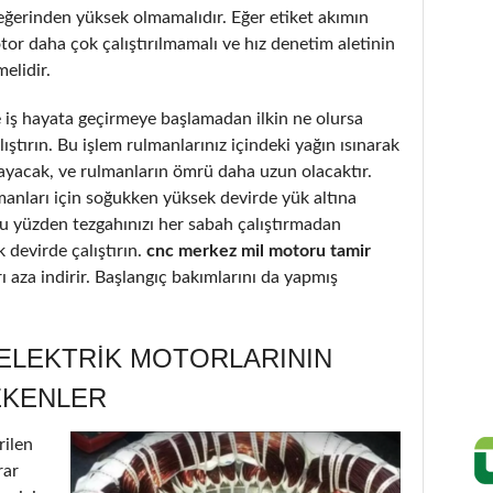
eğerinden yüksek olmamalıdır. Eğer etiket akımın
or daha çok çalıştırılmamalı ve hız denetim aletinin
elidir.
iş hayata geçirmeye başlamadan ilkin ne olursa
ştırın. Bu işlem rulmanlarınız içindeki yağın ısınarak
ayacak, ve rulmanların ömrü daha uzun olacaktır.
lmanları için soğukken yüksek devirde yük altına
Bu yüzden tezgahınızı her sabah çalıştırmadan
 devirde çalıştırın.
cnc merkez mil motoru tamir
rı aza indirir. Başlangıç bakımlarını da yapmış
 ELEKTRIK MOTORLARININ
EKENLER
rilen
rar