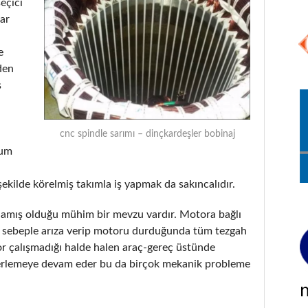
seçici
lar
e
den
ş
cnc spindle sarımı – dinçkardeşler bobinaj
rum
şekilde körelmiş takımla iş yapmak da sakıncalıdır.
tlamış olduğu mühim bir mevzu vardır. Motora bağlı
ir sebeple arıza verip motoru durduğunda tüm tezgah
or çalışmadığı halde halen araç-gereç üstünde
erlemeye devam eder bu da birçok mekanik probleme