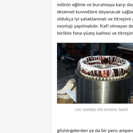
milinin eğilme ve burulmaya karşı da
eksensel kuvvetlere dayanacak sağlam
oldukça iyi yataklanmalı ve titreşimi
montajı yapılmalıdır. Kafi olmayan de
birlikte fena yüzey kalitesi ve titreşim
cnc merkez mil motoru tamir
göstergelerden ya da bir pens amper