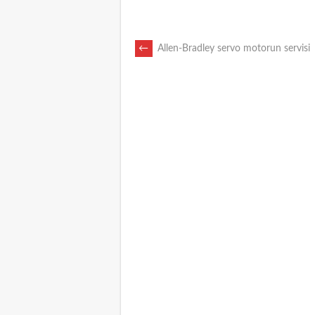
POST
←
Allen-Bradley servo motorun servisi
NAVIGATION