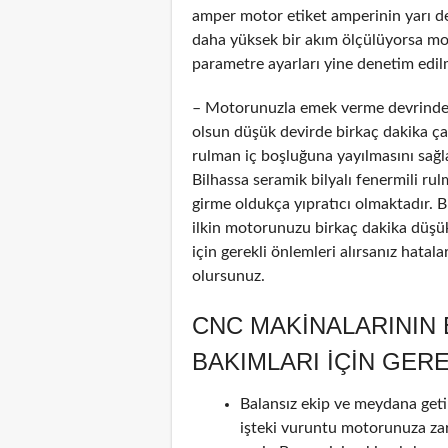
amper motor etiket amperinin yarı d
daha yüksek bir akım ölçülüyorsa mot
parametre ayarları yine denetim edilm
– Motorunuzla emek verme devrinde 
olsun düşük devirde birkaç dakika çalı
rulman iç boşluğuna yayılmasını sağl
Bilhassa seramik bilyalı fenermili ru
girme oldukça yıpratıcı olmaktadır. 
ilkin motorunuzu birkaç dakika düşük
için gerekli önlemleri alırsanız hatala
olursunuz.
CNC MAKINALARININ
BAKIMLARI IÇIN GER
Balansız ekip ve meydana geti
işteki vuruntu motorunuza za