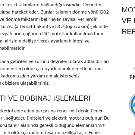
an kesici takımların bağlandığı kısımdır. Denetim
MOT
akılırsa hareket eder. Bunlar takımın dönme yönü(G02
VE 
 dönme miktarını belirleyen sayısal verilerdir.
lar AC (alternatif akım) ve DC (doğru akım) şeklinde
RE
tezgâhların çoğunda DC motorlar kullanılmaktadır.
 girişinin değiştirilerek ayarlanabilmesi ve
nabilmesidir.
ana getirilen ve sürücü devreleri olarak adlandırılan
 momentleri oldukça duyarlı olarak denetlenir.
cnc
 kadromuzdan yardım almak isterseniz
 bizlere ulaşabilirsiniz.
TI VE BOBINAJ IŞLEMLERI
etini elde eden parçasına fener mili denir. Fener
ri, soğutucu üniteleri ve elektrik motoru bulunur. Bu
oru tamir
alanında gerekli olduğunu elemanlarımız
r mili oldukça mühim tasarım özelliği taşır. Fener