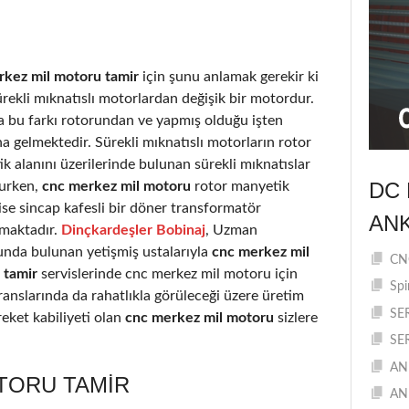
rkez mil motoru tamir
için şunu anlamak gerekir ki
ürekli mıknatıslı motorlardan değişik bir motordur.
a bu farkı rotorundan ve yapmış olduğu işten
 gelmektedir. Sürekli mıknatıslı motorların rotor
k alanını üzerilerinde bulunan sürekli mıknatıslar
DC 
urken,
cnc merkez mil motoru
rotor manyetik
 ise sincap kafesli bir döner transformatör
AN
rmaktadır.
Dinçkardeşler Bobinaj
, Uzman
nda bulunan yetişmiş ustalarıyla
cnc merkez mil
CNC
 tamir
servislerinde cnc merkez mil motoru için
Spi
eranslarında da rahatlıkla görüleceği üzere üretim
SE
eket kabiliyeti olan
cnc merkez mil motoru
sizlere
SE
AN
TORU TAMIR
AN