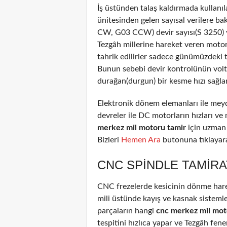
İş üstünden talaş kaldırmada kullanıl
ünitesinden gelen sayısal verilere b
CW, G03 CCW) devir sayısı(S 3250) ve
Tezgâh millerine hareket veren motor
tahrik edilirler sadece günümüzdeki 
Bunun sebebi devir kontrolünün voltaj
durağan(durgun) bir kesme hızı sağla
Elektronik dönem elemanları ile meyd
devreler ile DC motorların hızları ve
merkez mil motoru tamir
için uzman
Bizleri
Hemen Ara
butonuna tıklayarak
CNC SPINDLE TAMIRA
CNC frezelerde kesicinin dönme harek
mili üstünde kayış ve kasnak sistemle
parçaların hangi
cnc merkez mil mot
tespitini hızlıca yapar ve Tezgâh fene