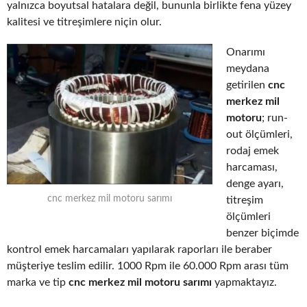
yalnızca boyutsal hatalara değil, bununla birlikte fena yüzey
kalitesi ve titreşimlere niçin olur.
Onarımı
meydana
getirilen
cnc
merkez mil
motoru
; run-
out ölçümleri,
rodaj emek
harcaması,
denge ayarı,
cnc merkez mil motoru sarımı
titreşim
ölçümleri
benzer biçimde
kontrol emek harcamaları yapılarak raporları ile beraber
müşteriye teslim edilir. 1000 Rpm ile 60.000 Rpm arası tüm
marka ve tip
cnc merkez mil motoru sarımı
yapmaktayız.