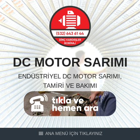
Skip
to
content
DC MOTOR SARIMI
ENDÜSTRIYEL DC MOTOR SARIMI,
TAMIRI VE BAKIMI
ANA MENÜ İÇİN TIKLAYINIZ