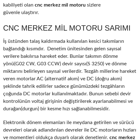
kabiliyeti olan
cnc merkez mil motoru
sizlere
güvenle ulaştırır.
CNC MERKEZ MIL MOTORU SARIMI
İş üstünden talaş kaldırmada kullanılan kesici takımların
bağlandığı kısımdır. Denetim ünitesinden gelen sayısal
verilere bakılırsa hareket eder. Bunlar takımın dönme
yönü(G02 CW, G03 CCW) devir sayısı(S 3250) ve dönme
miktarını belirleyen sayısal verilerdir. Tezgâh millerine hareket
veren motorlar AC (alternatif akım) ve DC (doğru akım)
şeklinde tahrik edilirler sadece günümüzdeki tezgâhların
çoğunda DC motorlar kullanılmaktadır. Bunun sebebi devir
kontrolünün voltaj girişinin değiştirilerek ayarlanabilmesi ve
durağan(durgun) bir kesme hızı sağlanabilmesidir.
Elektronik dönem elemanları ile meydana getirilen ve sürücü
devreleri olarak adlandırılan devreler ile DC motorların hızları
ve momentleri oldukça duyarlı olarak denetlenir.
cnc merkez