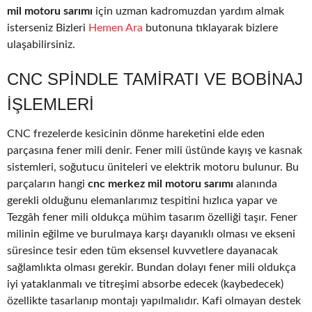
mil motoru sarımı
için uzman kadromuzdan yardım almak
isterseniz Bizleri
Hemen Ara
butonuna tıklayarak bizlere
ulaşabilirsiniz.
CNC SPINDLE TAMIRATI VE BOBINAJ
IŞLEMLERI
CNC frezelerde kesicinin dönme hareketini elde eden
parçasına fener mili denir. Fener mili üstünde kayış ve kasnak
sistemleri, soğutucu üniteleri ve elektrik motoru bulunur. Bu
parçaların hangi
cnc merkez mil motoru sarımı
alanında
gerekli olduğunu elemanlarımız tespitini hızlıca yapar ve
Tezgâh fener mili oldukça mühim tasarım özelliği taşır. Fener
milinin eğilme ve burulmaya karşı dayanıklı olması ve ekseni
süresince tesir eden tüm eksensel kuvvetlere dayanacak
sağlamlıkta olması gerekir. Bundan dolayı fener mili oldukça
iyi yataklanmalı ve titreşimi absorbe edecek (kaybedecek)
özellikte tasarlanıp montajı yapılmalıdır. Kafi olmayan destek