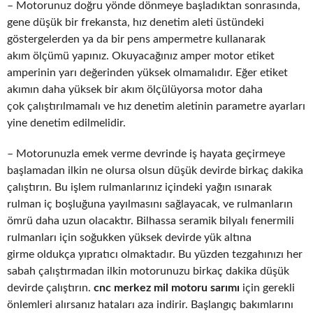
– Motorunuz doğru yönde dönmeye başladıktan sonrasında,
gene düşük bir frekansta, hız denetim aleti üstündeki
göstergelerden ya da bir pens ampermetre kullanarak
akım ölçümü yapınız. Okuyacağınız amper motor etiket
amperinin yarı değerinden yüksek olmamalıdır. Eğer etiket
akımın daha yüksek bir akım ölçülüyorsa motor daha
çok çalıştırılmamalı ve hız denetim aletinin parametre ayarları
yine denetim edilmelidir.
– Motorunuzla emek verme devrinde iş hayata geçirmeye
başlamadan ilkin ne olursa olsun düşük devirde birkaç dakika
çalıştırın. Bu işlem rulmanlarınız içindeki yağın ısınarak
rulman iç boşluğuna yayılmasını sağlayacak, ve rulmanların
ömrü daha uzun olacaktır. Bilhassa seramik bilyalı fenermili
rulmanları için soğukken yüksek devirde yük altına
girme oldukça yıpratıcı olmaktadır. Bu yüzden tezgahınızı her
sabah çalıştırmadan ilkin motorunuzu birkaç dakika düşük
devirde çalıştırın.
cnc merkez mil motoru sarımı
için gerekli
önlemleri alırsanız hataları aza indirir. Başlangıç bakımlarını