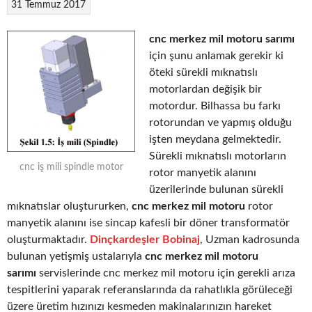
31 Temmuz 2017
cnc merkez mil motoru sarımı
için şunu anlamak gerekir ki
öteki sürekli mıknatıslı
motorlardan değişik bir
motordur. Bilhassa bu farkı
rotorundan ve yapmış olduğu
işten meydana gelmektedir.
Sürekli mıknatıslı motorların
cnc iş mili spindle motor
rotor manyetik alanını
üzerilerinde bulunan sürekli
mıknatıslar oluştururken,
cnc merkez mil motoru
rotor
manyetik alanını ise sincap kafesli bir döner transformatör
oluşturmaktadır.
Dinçkardeşler Bobinaj
, Uzman kadrosunda
bulunan yetişmiş ustalarıyla
cnc merkez mil motoru
sarımı
servislerinde cnc merkez mil motoru için gerekli arıza
tespitlerini yaparak referanslarında da rahatlıkla görüleceği
üzere üretim hızınızı kesmeden makinalarınızın hareket