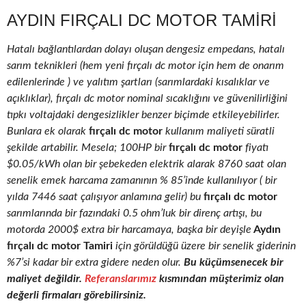
AYDIN FIRÇALI DC MOTOR TAMIRI
Hatalı bağlantılardan dolayı oluşan dengesiz empedans, hatalı
sarım teknikleri (hem yeni fırçalı dc motor için hem de onarım
edilenlerinde ) ve yalıtım şartları (sarımlardaki kısalıklar ve
açıklıklar), fırçalı dc motor nominal sıcaklığını ve güvenilirliğini
tıpkı voltajdaki dengesizlikler benzer biçimde etkileyebilirler.
Bunlara ek olarak
fırçalı dc motor
kullanım maliyeti süratli
şekilde artabilir. Mesela; 100HP bir
fırçalı dc motor
fiyatı
$0.05/kWh olan bir şebekeden elektrik alarak 8760 saat olan
senelik emek harcama zamanının % 85’inde kullanılıyor ( bir
yılda 7446 saat çalışıyor anlamına gelir) bu
fırçalı dc motor
sarımlarında bir fazındaki 0.5 ohm’luk bir direnç artışı, bu
motorda 2000$ extra bir harcamaya, başka bir deyişle
Aydın
fırçalı dc motor Tamiri
için görüldüğü üzere bir senelik giderinin
%7’si kadar bir extra gidere neden olur.
Bu küçümsenecek bir
maliyet değildir.
Referanslarımız
kısmından müşterimiz olan
değerli firmaları görebilirsiniz.