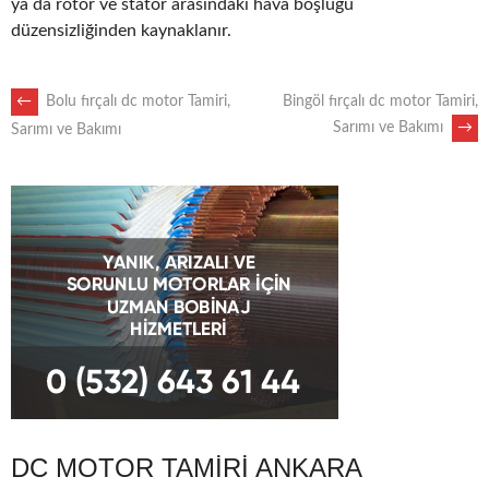
ya da rotor ve stator arasındaki hava boşluğu
düzensizliğinden kaynaklanır.
POST
←
Bolu fırçalı dc motor Tamiri,
Bingöl fırçalı dc motor Tamiri,
Sarımı ve Bakımı
→
Sarımı ve Bakımı
NAVIGATION
DC MOTOR TAMIRI ANKARA