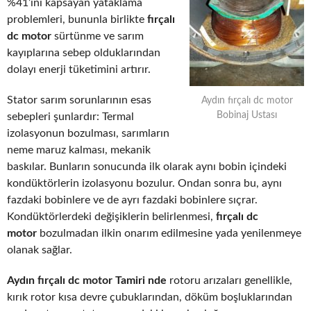
%41’ini kapsayan yataklama
problemleri, bununla birlikte
fırçalı
dc motor
sürtünme ve sarım
kayıplarına sebep olduklarından
dolayı enerji tüketimini artırır.
Stator sarım sorunlarının esas
Aydın fırçalı dc motor
Bobinaj Ustası
sebepleri şunlardır: Termal
izolasyonun bozulması, sarımların
neme maruz kalması, mekanik
baskılar. Bunların sonucunda ilk olarak aynı bobin içindeki
kondüktörlerin izolasyonu bozulur. Ondan sonra bu, aynı
fazdaki bobinlere ve de ayrı fazdaki bobinlere sıçrar.
Kondüktörlerdeki değişiklerin belirlenmesi,
fırçalı dc
motor
bozulmadan ilkin onarım edilmesine yada yenilenmeye
olanak sağlar.
Aydın fırçalı dc motor Tamiri nde
rotoru arızaları genellikle,
kırık rotor kısa devre çubuklarından, döküm boşluklarından