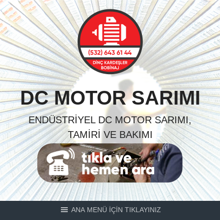
Skip
to
content
DC MOTOR SARIMI
ENDÜSTRIYEL DC MOTOR SARIMI,
TAMIRI VE BAKIMI
ANA MENÜ İÇİN TIKLAYINIZ