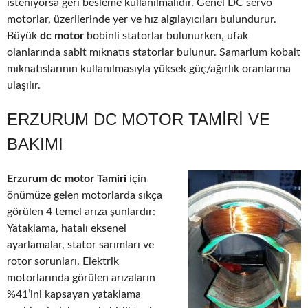
isteniyorsa geri besleme kullanılmalıdır. Genel DC servo
motorlar, üzerilerinde yer ve hız algılayıcıları bulundurur.
Büyük
dc motor
bobinli statorlar bulunurken, ufak
olanlarında sabit mıknatıs statorlar bulunur. Samarium kobalt
mıknatıslarının kullanılmasıyla yüksek güç/ağırlık oranlarına
ulaşılır.
ERZURUM DC MOTOR TAMIRI VE
BAKIMI
Erzurum dc motor Tamiri
için
önümüze gelen motorlarda sıkça
görülen 4 temel arıza şunlardır:
Yataklama, hatalı eksenel
ayarlamalar, stator sarımları ve
rotor sorunları. Elektrik
motorlarında görülen arızaların
%41’ini kapsayan yataklama