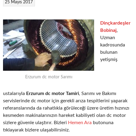
25 Mayıs 2017
Dinçkardeşler
Bobinaj
,
Uzman
kadrosunda
bulunan
yetişmiş
Erzurum dc motor Sarımı
ustalarıyla
Erzurum dc motor Tamiri
, Sarımı ve Bakımı
servislerinde dc motor için gerekli arıza tespitlerini yaparak
referanslarında da rahatlıkla görüleceği üzere üretim hızınızı
kesmeden makinalarınızın hareket kabiliyeti olan dc motor
sizlere güvenle ulaştırır. Bizleri
Hemen Ara
butonuna
tıklayarak bizlere ulaşabilirsiniz.