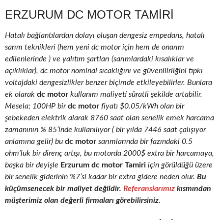
ERZURUM DC MOTOR TAMIRI
Hatalı bağlantılardan dolayı oluşan dengesiz empedans, hatalı
sarım teknikleri (hem yeni dc motor için hem de onarım
edilenlerinde ) ve yalıtım şartları (sarımlardaki kısalıklar ve
açıklıklar), dc motor nominal sıcaklığını ve güvenilirliğini tıpkı
voltajdaki dengesizlikler benzer biçimde etkileyebilirler. Bunlara
ek olarak
dc motor
kullanım maliyeti süratli şekilde artabilir.
Mesela; 100HP bir
dc motor
fiyatı $0.05/kWh olan bir
şebekeden elektrik alarak 8760 saat olan senelik emek harcama
zamanının % 85’inde kullanılıyor ( bir yılda 7446 saat çalışıyor
anlamına gelir) bu
dc motor
sarımlarında bir fazındaki 0.5
ohm’luk bir direnç artışı, bu motorda 2000$ extra bir harcamaya,
başka bir deyişle
Erzurum dc motor Tamiri
için görüldüğü üzere
bir senelik giderinin %7’si kadar bir extra gidere neden olur.
Bu
küçümsenecek bir maliyet değildir.
Referanslarımız
kısmından
müşterimiz olan değerli firmaları görebilirsiniz.