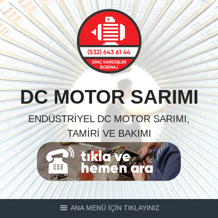
Skip
to
content
DC MOTOR SARIMI
ENDÜSTRIYEL DC MOTOR SARIMI,
TAMIRI VE BAKIMI
ANA MENÜ İÇİN TIKLAYINIZ