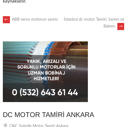
kaynaklanır.
POST
←
ABB servo motorun sarımı
İstanbul dc motor Tamiri, Sarımı ve
Bakımı
→
NAVIGATION
DC MOTOR TAMIRI ANKARA
CNC Spindle Motor Tamiri Ankara