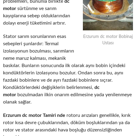
problemleri, bununla birlikte
dc
motor
sürtünme ve sarım
kayıplarına sebep olduklarından
dolayı enerji tüketimini artırır.
Stator sarım sorunlarının esas
Erzurum dc motor Bobinaj
Ustası
sebepleri şunlardır: Termal
izolasyonun bozulması, sarımların
neme maruz kalması, mekanik
baskılar. Bunların sonucunda ilk olarak aynı bobin içindeki
kondüktörlerin izolasyonu bozulur. Ondan sonra bu, aynı
fazdaki bobinlere ve de ayrı fazdaki bobinlere sıçrar.
Kondüktörlerdeki değişiklerin belirlenmesi,
dc
motor
bozulmadan ilkin onarım edilmesine yada yenilenmeye
olanak sağlar.
Erzurum dc motor Tamiri nde
rotoru arızaları genellikle, kırık
rotor kısa devre çubuklarından, döküm boşluklarından ya da
rotor ve stator arasındaki hava boşluğu düzensizliğinden