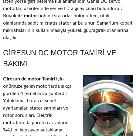
isteniyorsa geri besleme kullanılmalıdır. Genel DC servo
motorlar, üzerilerinde yer ve hız algılayıcıları bulundurur.
Büyük
dc motor
bobinli statorlar bulunurken, ufak
olanlarında sabit mıknatıs statorlar bulunur. Samarium kobalt
mıknatıslarının kullanılmasıyla yüksek güç/ağırlık oranlarına
ulaşılır.
GIRESUN DC MOTOR TAMIRI VE
BAKIMI
Giresun dc motor Tamiri
için
önümüze gelen motorlarda sıkça
görülen 4 temel arıza şunlardır:
Yataklama, hatalı eksenel
ayarlamalar, stator sarımları ve
rotor sorunları. Elektrik
motorlarında görülen arızaların
%41’ini kapsayan yataklama