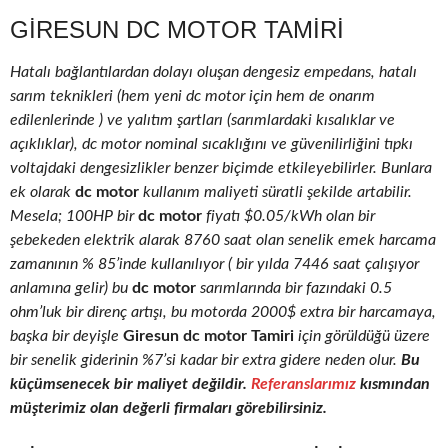
GIRESUN DC MOTOR TAMIRI
Hatalı bağlantılardan dolayı oluşan dengesiz empedans, hatalı
sarım teknikleri (hem yeni dc motor için hem de onarım
edilenlerinde ) ve yalıtım şartları (sarımlardaki kısalıklar ve
açıklıklar), dc motor nominal sıcaklığını ve güvenilirliğini tıpkı
voltajdaki dengesizlikler benzer biçimde etkileyebilirler. Bunlara
ek olarak
dc motor
kullanım maliyeti süratli şekilde artabilir.
Mesela; 100HP bir
dc motor
fiyatı $0.05/kWh olan bir
şebekeden elektrik alarak 8760 saat olan senelik emek harcama
zamanının % 85’inde kullanılıyor ( bir yılda 7446 saat çalışıyor
anlamına gelir) bu
dc motor
sarımlarında bir fazındaki 0.5
ohm’luk bir direnç artışı, bu motorda 2000$ extra bir harcamaya,
başka bir deyişle
Giresun dc motor Tamiri
için görüldüğü üzere
bir senelik giderinin %7’si kadar bir extra gidere neden olur.
Bu
küçümsenecek bir maliyet değildir.
Referanslarımız
kısmından
müşterimiz olan değerli firmaları görebilirsiniz.