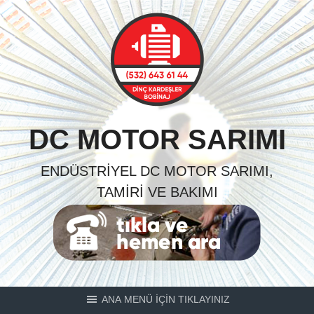
Skip
to
content
DC MOTOR SARIMI
ENDÜSTRIYEL DC MOTOR SARIMI,
TAMIRI VE BAKIMI
ANA MENÜ İÇİN TIKLAYINIZ