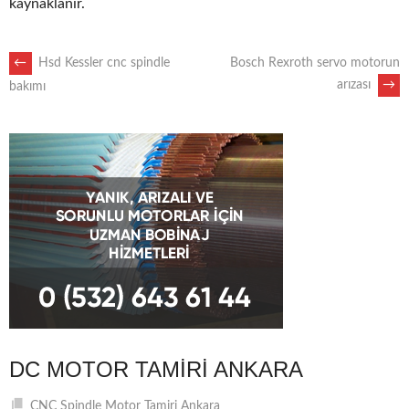
kaynaklanır.
POST
←
Hsd Kessler cnc spindle
Bosch Rexroth servo motorun
arızası
→
bakımı
NAVIGATION
DC MOTOR TAMIRI ANKARA
CNC Spindle Motor Tamiri Ankara