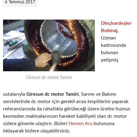
6 Temmuz 2017
Dinçkardeşler
Bobinaj
,
Uzman
kadrosunda
bulunan
yetişmiş
Giresun dc motor Sarımı
ustalarıyla
Giresun dc motor Tamiri
, Sarımı ve Bakımı
servislerinde dc motor için gerekli arıza tespitlerini yaparak
referanslarında da rahatlıkla görüleceği üzere üretim hızınızı
kesmeden makinalarınızın hareket kabiliyeti olan dc motor
sizlere güvenle ulaştırır. Bizleri
Hemen Ara
butonuna
tıklayarak bizlere ulaşabilirsiniz.