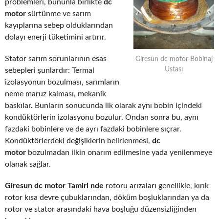
problemleri, bununla birlikte
dc
motor
sürtünme ve sarım
kayıplarına sebep olduklarından
dolayı enerji tüketimini artırır.
Stator sarım sorunlarının esas
Giresun dc motor Bobinaj
Ustası
sebepleri şunlardır: Termal
izolasyonun bozulması, sarımların
neme maruz kalması, mekanik
baskılar. Bunların sonucunda ilk olarak aynı bobin içindeki
kondüktörlerin izolasyonu bozulur. Ondan sonra bu, aynı
fazdaki bobinlere ve de ayrı fazdaki bobinlere sıçrar.
Kondüktörlerdeki değişiklerin belirlenmesi,
dc
motor
bozulmadan ilkin onarım edilmesine yada yenilenmeye
olanak sağlar.
Giresun dc motor Tamiri nde
rotoru arızaları genellikle, kırık
rotor kısa devre çubuklarından, döküm boşluklarından ya da
rotor ve stator arasındaki hava boşluğu düzensizliğinden