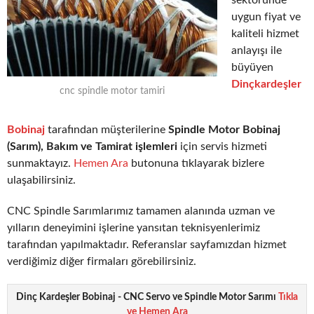
sektöründe
uygun fiyat ve
kaliteli hizmet
anlayışı ile
büyüyen
Dinçkardeşler
cnc spindle motor tamiri
Bobinaj
tarafından müşterilerine
Spindle Motor Bobinaj
(Sarım), Bakım ve Tamirat işlemleri
için servis hizmeti
sunmaktayız.
Hemen Ara
butonuna tıklayarak bizlere
ulaşabilirsiniz.
CNC Spindle Sarımlarımız tamamen alanında uzman ve
yılların deneyimini işlerine yansıtan teknisyenlerimiz
tarafından yapılmaktadır. Referanslar sayfamızdan hizmet
verdiğimiz diğer firmaları görebilirsiniz.
Dinç Kardeşler Bobinaj - CNC Servo ve Spindle Motor Sarımı
Tıkla
ve Hemen Ara