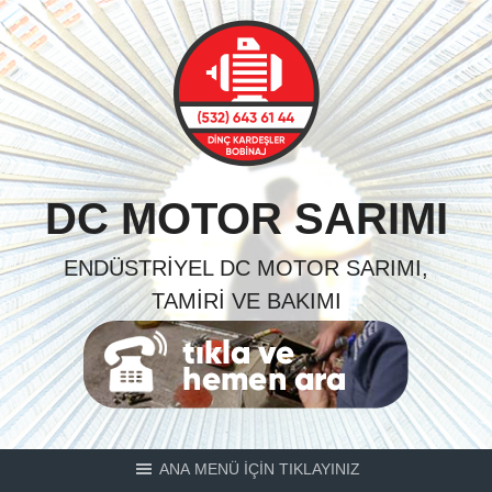
Skip
to
content
DC MOTOR SARIMI
ENDÜSTRIYEL DC MOTOR SARIMI,
TAMIRI VE BAKIMI
ANA MENÜ İÇİN TIKLAYINIZ