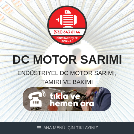
Skip
to
content
DC MOTOR SARIMI
ENDÜSTRIYEL DC MOTOR SARIMI,
TAMIRI VE BAKIMI
ANA MENÜ İÇİN TIKLAYINIZ