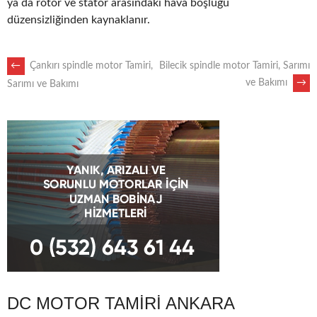
ya da rotor ve stator arasındaki hava boşluğu
düzensizliğinden kaynaklanır.
POST
←
Çankırı spindle motor Tamiri,
Bilecik spindle motor Tamiri, Sarımı
ve Bakımı
→
Sarımı ve Bakımı
NAVIGATION
DC MOTOR TAMIRI ANKARA