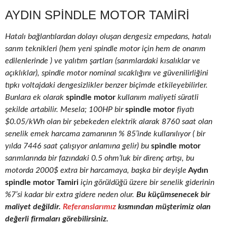
AYDIN SPINDLE MOTOR TAMIRI
Hatalı bağlantılardan dolayı oluşan dengesiz empedans, hatalı
sarım teknikleri (hem yeni spindle motor için hem de onarım
edilenlerinde ) ve yalıtım şartları (sarımlardaki kısalıklar ve
açıklıklar), spindle motor nominal sıcaklığını ve güvenilirliğini
tıpkı voltajdaki dengesizlikler benzer biçimde etkileyebilirler.
Bunlara ek olarak
spindle motor
kullanım maliyeti süratli
şekilde artabilir. Mesela; 100HP bir
spindle motor
fiyatı
$0.05/kWh olan bir şebekeden elektrik alarak 8760 saat olan
senelik emek harcama zamanının % 85’inde kullanılıyor ( bir
yılda 7446 saat çalışıyor anlamına gelir) bu
spindle motor
sarımlarında bir fazındaki 0.5 ohm’luk bir direnç artışı, bu
motorda 2000$ extra bir harcamaya, başka bir deyişle
Aydın
spindle motor Tamiri
için görüldüğü üzere bir senelik giderinin
%7’si kadar bir extra gidere neden olur.
Bu küçümsenecek bir
maliyet değildir.
Referanslarımız
kısmından müşterimiz olan
değerli firmaları görebilirsiniz.