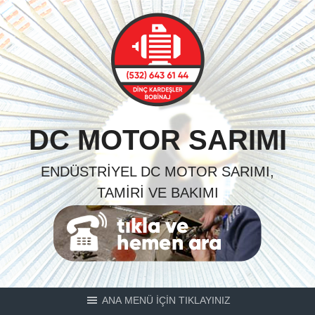
Skip
to
content
DC MOTOR SARIMI
ENDÜSTRIYEL DC MOTOR SARIMI,
TAMIRI VE BAKIMI
ANA MENÜ İÇİN TIKLAYINIZ