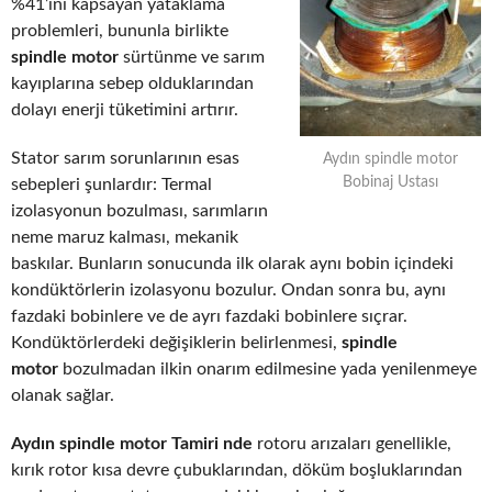
%41’ini kapsayan yataklama
problemleri, bununla birlikte
spindle motor
sürtünme ve sarım
kayıplarına sebep olduklarından
dolayı enerji tüketimini artırır.
Stator sarım sorunlarının esas
Aydın spindle motor
Bobinaj Ustası
sebepleri şunlardır: Termal
izolasyonun bozulması, sarımların
neme maruz kalması, mekanik
baskılar. Bunların sonucunda ilk olarak aynı bobin içindeki
kondüktörlerin izolasyonu bozulur. Ondan sonra bu, aynı
fazdaki bobinlere ve de ayrı fazdaki bobinlere sıçrar.
Kondüktörlerdeki değişiklerin belirlenmesi,
spindle
motor
bozulmadan ilkin onarım edilmesine yada yenilenmeye
olanak sağlar.
Aydın spindle motor Tamiri nde
rotoru arızaları genellikle,
kırık rotor kısa devre çubuklarından, döküm boşluklarından