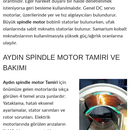
orantılıdır. Eğer hareket duyarlı bir halde denetlenmek
isteniyorsa geri besleme kullanılmalıdır. Genel DC servo
motorlar, üzerilerinde yer ve hız algılayıcıları bulundurur.
Büyük
spindle motor
bobinli statorlar bulunurken, ufak
olanlarında sabit mıknatıs statorlar bulunur. Samarium kobalt
mıknatıslarının kullanılmasıyla yüksek güç/ağırlık oranlarına
ulaşılır.
AYDIN SPINDLE MOTOR TAMIRI VE
BAKIMI
Aydın spindle motor Tamiri
için
önümüze gelen motorlarda sıkça
görülen 4 temel arıza şunlardır:
Yataklama, hatalı eksenel
ayarlamalar, stator sarımları ve
rotor sorunları. Elektrik
motorlarında görülen arızaların