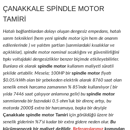
ÇANAKKALE SPINDLE MOTOR
TAMIRI
Hatalı bağlantılardan dolayı oluşan dengesiz empedans, hatalı
sarım teknikleri (hem yeni spindle motor için hem de onarım
edilenlerinde ) ve yalıtım şartları (sarımlardaki kısalıklar ve
açıklıklar), spindle motor nominal sıcaklığını ve güvenilirliğini
tıpkı voltajdaki dengesizlikler benzer biçimde etkileyebilirler.
Bunlara ek olarak
spindle motor
kullanım maliyeti süratli
şekilde artabilir. Mesela; 100HP bir
spindle motor
fiyatı
$0.05/kWh olan bir şebekeden elektrik alarak 8760 saat olan
senelik emek harcama zamanının % 85’inde kullanılıyor ( bir
yılda 7446 saat çalışıyor anlamına gelir) bu
spindle motor
sarımlarında bir fazındaki 0.5 ohm’luk bir direnç artışı, bu
motorda 2000$ extra bir harcamaya, başka bir deyişle
Çanakkale spindle motor Tamiri
için görüldüğü üzere bir
senelik giderinin %7’si kadar bir extra gidere neden olur.
Bu
küçümsenecek bir maliyet değildir.
Referanslarımız
kısmından