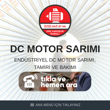
Skip
to
content
DC MOTOR SARIMI
ENDÜSTRIYEL DC MOTOR SARIMI,
TAMIRI VE BAKIMI
ANA MENÜ İÇİN TIKLAYINIZ