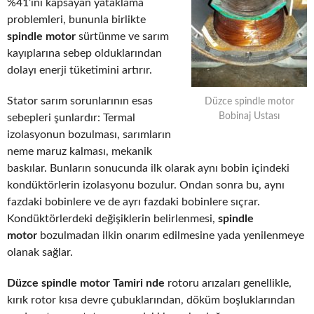
%41’ini kapsayan yataklama
problemleri, bununla birlikte
spindle motor
sürtünme ve sarım
kayıplarına sebep olduklarından
dolayı enerji tüketimini artırır.
Stator sarım sorunlarının esas
Düzce spindle motor
Bobinaj Ustası
sebepleri şunlardır: Termal
izolasyonun bozulması, sarımların
neme maruz kalması, mekanik
baskılar. Bunların sonucunda ilk olarak aynı bobin içindeki
kondüktörlerin izolasyonu bozulur. Ondan sonra bu, aynı
fazdaki bobinlere ve de ayrı fazdaki bobinlere sıçrar.
Kondüktörlerdeki değişiklerin belirlenmesi,
spindle
motor
bozulmadan ilkin onarım edilmesine yada yenilenmeye
olanak sağlar.
Düzce spindle motor Tamiri nde
rotoru arızaları genellikle,
kırık rotor kısa devre çubuklarından, döküm boşluklarından