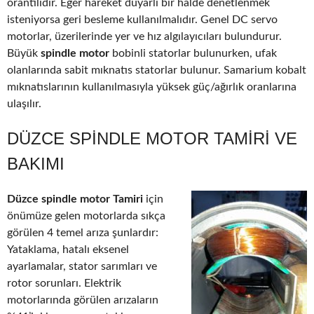
orantılıdır. Eğer hareket duyarlı bir halde denetlenmek
isteniyorsa geri besleme kullanılmalıdır. Genel DC servo
motorlar, üzerilerinde yer ve hız algılayıcıları bulundurur.
Büyük
spindle motor
bobinli statorlar bulunurken, ufak
olanlarında sabit mıknatıs statorlar bulunur. Samarium kobalt
mıknatıslarının kullanılmasıyla yüksek güç/ağırlık oranlarına
ulaşılır.
DÜZCE SPINDLE MOTOR TAMIRI VE
BAKIMI
Düzce spindle motor Tamiri
için
önümüze gelen motorlarda sıkça
görülen 4 temel arıza şunlardır:
Yataklama, hatalı eksenel
ayarlamalar, stator sarımları ve
rotor sorunları. Elektrik
motorlarında görülen arızaların