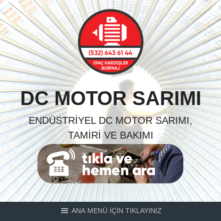
Skip
to
content
DC MOTOR SARIMI
ENDÜSTRIYEL DC MOTOR SARIMI,
TAMIRI VE BAKIMI
ANA MENÜ İÇİN TIKLAYINIZ