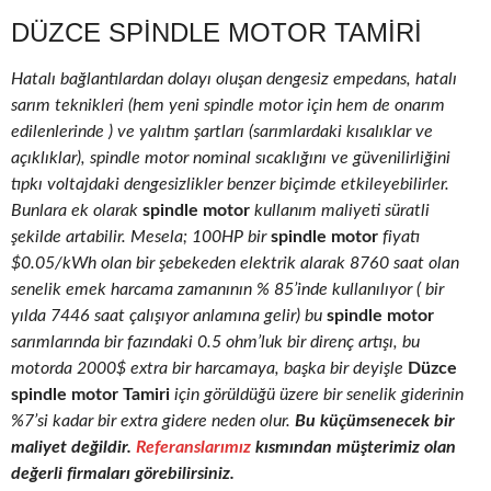
DÜZCE SPINDLE MOTOR TAMIRI
Hatalı bağlantılardan dolayı oluşan dengesiz empedans, hatalı
sarım teknikleri (hem yeni spindle motor için hem de onarım
edilenlerinde ) ve yalıtım şartları (sarımlardaki kısalıklar ve
açıklıklar), spindle motor nominal sıcaklığını ve güvenilirliğini
tıpkı voltajdaki dengesizlikler benzer biçimde etkileyebilirler.
Bunlara ek olarak
spindle motor
kullanım maliyeti süratli
şekilde artabilir. Mesela; 100HP bir
spindle motor
fiyatı
$0.05/kWh olan bir şebekeden elektrik alarak 8760 saat olan
senelik emek harcama zamanının % 85’inde kullanılıyor ( bir
yılda 7446 saat çalışıyor anlamına gelir) bu
spindle motor
sarımlarında bir fazındaki 0.5 ohm’luk bir direnç artışı, bu
motorda 2000$ extra bir harcamaya, başka bir deyişle
Düzce
spindle motor Tamiri
için görüldüğü üzere bir senelik giderinin
%7’si kadar bir extra gidere neden olur.
Bu küçümsenecek bir
maliyet değildir.
Referanslarımız
kısmından müşterimiz olan
değerli firmaları görebilirsiniz.