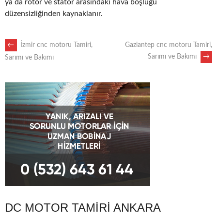
ya da rotor ve stator arasındaki hava boşluğu
düzensizliğinden kaynaklanır.
POST
←
İzmir cnc motoru Tamiri,
Gaziantep cnc motoru Tamiri,
Sarımı ve Bakımı
→
Sarımı ve Bakımı
NAVIGATION
DC MOTOR TAMIRI ANKARA