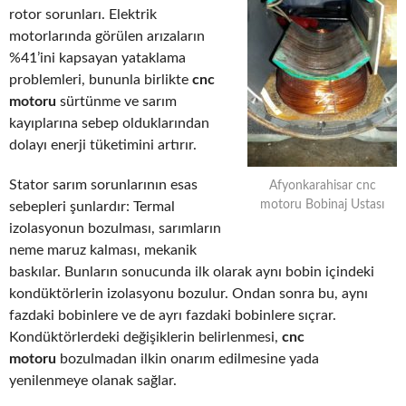
rotor sorunları. Elektrik
motorlarında görülen arızaların
%41’ini kapsayan yataklama
problemleri, bununla birlikte
cnc
motoru
sürtünme ve sarım
kayıplarına sebep olduklarından
dolayı enerji tüketimini artırır.
Stator sarım sorunlarının esas
Afyonkarahisar cnc
motoru Bobinaj Ustası
sebepleri şunlardır: Termal
izolasyonun bozulması, sarımların
neme maruz kalması, mekanik
baskılar. Bunların sonucunda ilk olarak aynı bobin içindeki
kondüktörlerin izolasyonu bozulur. Ondan sonra bu, aynı
fazdaki bobinlere ve de ayrı fazdaki bobinlere sıçrar.
Kondüktörlerdeki değişiklerin belirlenmesi,
cnc
motoru
bozulmadan ilkin onarım edilmesine yada
yenilenmeye olanak sağlar.