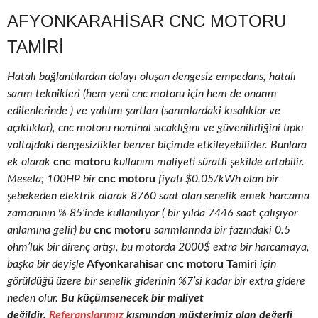
AFYONKARAHISAR CNC MOTORU
TAMIRI
Hatalı bağlantılardan dolayı oluşan dengesiz empedans, hatalı
sarım teknikleri (hem yeni cnc motoru için hem de onarım
edilenlerinde ) ve yalıtım şartları (sarımlardaki kısalıklar ve
açıklıklar), cnc motoru nominal sıcaklığını ve güvenilirliğini tıpkı
voltajdaki dengesizlikler benzer biçimde etkileyebilirler. Bunlara
ek olarak
cnc motoru
kullanım maliyeti süratli şekilde artabilir.
Mesela; 100HP bir
cnc motoru
fiyatı $0.05/kWh olan bir
şebekeden elektrik alarak 8760 saat olan senelik emek harcama
zamanının % 85’inde kullanılıyor ( bir yılda 7446 saat çalışıyor
anlamına gelir) bu
cnc motoru
sarımlarında bir fazındaki 0.5
ohm’luk bir direnç artışı, bu motorda 2000$ extra bir harcamaya,
başka bir deyişle
Afyonkarahisar cnc motoru Tamiri
için
görüldüğü üzere bir senelik giderinin %7’si kadar bir extra gidere
neden olur.
Bu küçümsenecek bir maliyet
değildir.
Referanslarımız
kısmından müşterimiz olan değerli