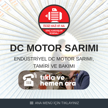
Skip
to
content
DC MOTOR SARIMI
ENDÜSTRIYEL DC MOTOR SARIMI,
TAMIRI VE BAKIMI
ANA MENÜ İÇİN TIKLAYINIZ