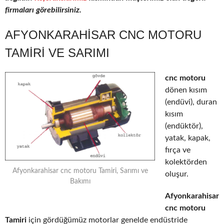
firmaları görebilirsiniz.
AFYONKARAHISAR CNC MOTORU
TAMIRI VE SARIMI
cnc motoru
dönen kısım
(endüvi), duran
kısım
(endüktör),
yatak, kapak,
fırça ve
kolektörden
Afyonkarahisar cnc motoru Tamiri, Sarımı ve
oluşur.
Bakımı
Afyonkarahisar
cnc motoru
Tamiri
için gördüğümüz motorlar genelde endüstride