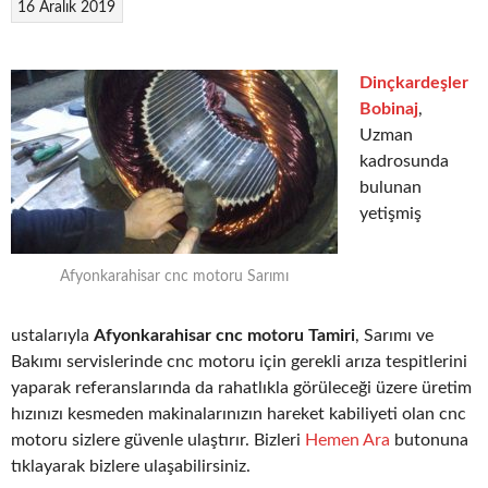
16 Aralık 2019
Dinçkardeşler
Bobinaj
,
Uzman
kadrosunda
bulunan
yetişmiş
Afyonkarahisar cnc motoru Sarımı
ustalarıyla
Afyonkarahisar cnc motoru Tamiri
, Sarımı ve
Bakımı servislerinde cnc motoru için gerekli arıza tespitlerini
yaparak referanslarında da rahatlıkla görüleceği üzere üretim
hızınızı kesmeden makinalarınızın hareket kabiliyeti olan cnc
motoru sizlere güvenle ulaştırır. Bizleri
Hemen Ara
butonuna
tıklayarak bizlere ulaşabilirsiniz.