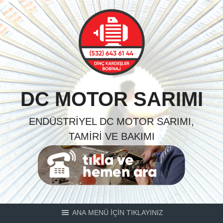
Skip
to
content
DC MOTOR SARIMI
ENDÜSTRIYEL DC MOTOR SARIMI,
TAMIRI VE BAKIMI
ANA MENÜ İÇİN TIKLAYINIZ