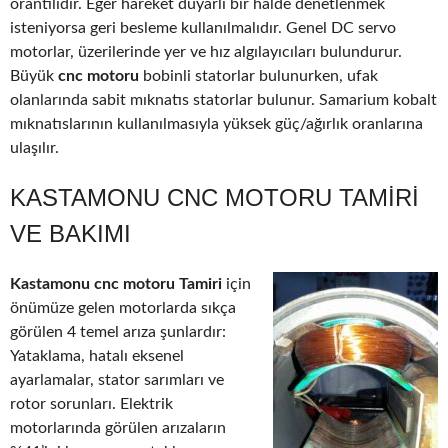
orantılıdır. Eğer hareket duyarlı bir halde denetlenmek
isteniyorsa geri besleme kullanılmalıdır. Genel DC servo
motorlar, üzerilerinde yer ve hız algılayıcıları bulundurur.
Büyük
cnc motoru
bobinli statorlar bulunurken, ufak
olanlarında sabit mıknatıs statorlar bulunur. Samarium kobalt
mıknatıslarının kullanılmasıyla yüksek güç/ağırlık oranlarına
ulaşılır.
KASTAMONU CNC MOTORU TAMIRI
VE BAKIMI
Kastamonu cnc motoru Tamiri
için
önümüze gelen motorlarda sıkça
görülen 4 temel arıza şunlardır:
Yataklama, hatalı eksenel
ayarlamalar, stator sarımları ve
rotor sorunları. Elektrik
motorlarında görülen arızaların