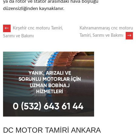
ya da rotor ve stator arasındaki hava boşluğu
düzensizliğinden kaynaklanır.
POST
←
Kırşehir cnc motoru Tamiri,
Kahramanmaraş cnc motoru
Tamiri, Sarımı ve Bakımı
→
Sarımı ve Bakımı
NAVIGATION
DC MOTOR TAMIRI ANKARA