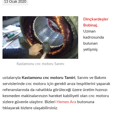
13 Ocak 2020
Dinçkardeşler
Bobinaj
,
Uzman
kadrosunda
bulunan
yetişmiş
Kastamonu cnc motoru Sarımı
ustalarıyla
Kastamonu cnc motoru Tamiri
, Sarımı ve Bakımı
servislerinde cnc motoru için gerekli arıza tespitlerini yaparak
referanslarında da rahatlıkla görüleceği üzere üretim hızınızı
kesmeden makinalarınızın hareket kabiliyeti olan cnc motoru
sizlere güvenle ulaştırır. Bizleri
Hemen Ara
butonuna
tıklayarak bizlere ulaşabilirsiniz.