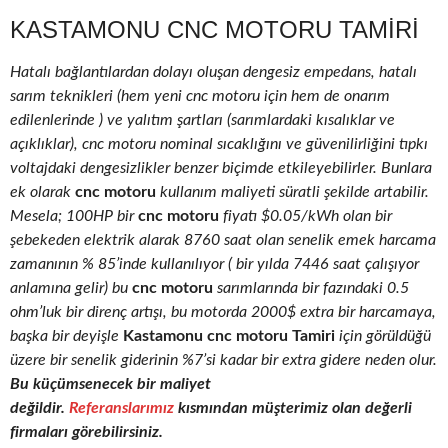
KASTAMONU CNC MOTORU TAMIRI
Hatalı bağlantılardan dolayı oluşan dengesiz empedans, hatalı
sarım teknikleri (hem yeni cnc motoru için hem de onarım
edilenlerinde ) ve yalıtım şartları (sarımlardaki kısalıklar ve
açıklıklar), cnc motoru nominal sıcaklığını ve güvenilirliğini tıpkı
voltajdaki dengesizlikler benzer biçimde etkileyebilirler. Bunlara
ek olarak
cnc motoru
kullanım maliyeti süratli şekilde artabilir.
Mesela; 100HP bir
cnc motoru
fiyatı $0.05/kWh olan bir
şebekeden elektrik alarak 8760 saat olan senelik emek harcama
zamanının % 85’inde kullanılıyor ( bir yılda 7446 saat çalışıyor
anlamına gelir) bu
cnc motoru
sarımlarında bir fazındaki 0.5
ohm’luk bir direnç artışı, bu motorda 2000$ extra bir harcamaya,
başka bir deyişle
Kastamonu cnc motoru Tamiri
için görüldüğü
üzere bir senelik giderinin %7’si kadar bir extra gidere neden olur.
Bu küçümsenecek bir maliyet
değildir.
Referanslarımız
kısmından müşterimiz olan değerli
firmaları görebilirsiniz.