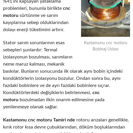
%41’ini kapsayan yataklama
problemleri, bununla birlikte
cnc
motoru
sürtünme ve sarım
kayıplarına sebep olduklarından
dolayı enerji tüketimini artırır.
Stator sarım sorunlarının esas
Kastamonu cnc motoru
Bobinaj Ustası
sebepleri şunlardır: Termal
izolasyonun bozulması, sarımların
neme maruz kalması, mekanik
baskılar. Bunların sonucunda ilk olarak aynı bobin içindeki
kondüktörlerin izolasyonu bozulur. Ondan sonra bu, aynı
fazdaki bobinlere ve de ayrı fazdaki bobinlere sıçrar.
Kondüktörlerdeki değişiklerin belirlenmesi,
cnc
motoru
bozulmadan ilkin onarım edilmesine yada
yenilenmeye olanak sağlar.
Kastamonu cnc motoru Tamiri nde
rotoru arızaları genellikle,
kırık rotor kısa devre çubuklarından, döküm boşluklarından