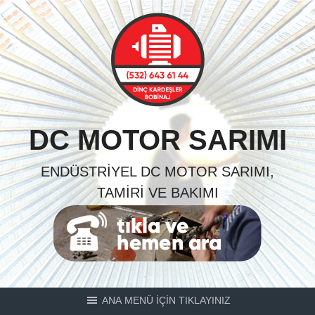
Skip
to
content
DC MOTOR SARIMI
ENDÜSTRIYEL DC MOTOR SARIMI,
TAMIRI VE BAKIMI
ANA MENÜ İÇİN TIKLAYINIZ