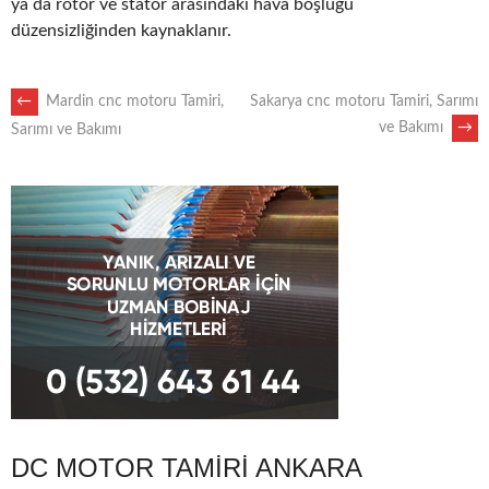
ya da rotor ve stator arasındaki hava boşluğu
düzensizliğinden kaynaklanır.
POST
←
Mardin cnc motoru Tamiri,
Sakarya cnc motoru Tamiri, Sarımı
ve Bakımı
→
Sarımı ve Bakımı
NAVIGATION
DC MOTOR TAMIRI ANKARA