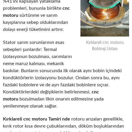
%41’ini kapsayan yataklama
problemleri, bununla birlikte
cnc
motoru
sürtünme ve sarım
kayıplarına sebep olduklarından
dolayı enerji tüketimini artırır.
Stator sarım sorunlarının esas
Kırklareli cnc motoru
Bobinaj Ustası
sebepleri şunlardır: Termal
izolasyonun bozulması, sarımların
neme maruz kalması, mekanik
baskılar. Bunların sonucunda ilk olarak aynı bobin içindeki
kondüktörlerin izolasyonu bozulur. Ondan sonra bu, aynı
fazdaki bobinlere ve de ayrı fazdaki bobinlere sıçrar.
Kondüktörlerdeki değişiklerin belirlenmesi,
cnc
motoru
bozulmadan ilkin onarım edilmesine yada
yenilenmeye olanak sağlar.
Kırklareli cnc motoru Tamiri nde
rotoru arızaları genellikle,
kırık rotor kısa devre çubuklarından, döküm boşluklarından