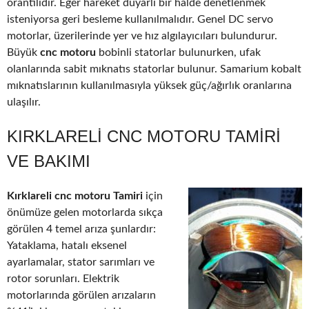
orantılıdır. Eğer hareket duyarlı bir halde denetlenmek
isteniyorsa geri besleme kullanılmalıdır. Genel DC servo
motorlar, üzerilerinde yer ve hız algılayıcıları bulundurur.
Büyük
cnc motoru
bobinli statorlar bulunurken, ufak
olanlarında sabit mıknatıs statorlar bulunur. Samarium kobalt
mıknatıslarının kullanılmasıyla yüksek güç/ağırlık oranlarına
ulaşılır.
KIRKLARELI CNC MOTORU TAMIRI
VE BAKIMI
Kırklareli cnc motoru Tamiri
için
önümüze gelen motorlarda sıkça
görülen 4 temel arıza şunlardır:
Yataklama, hatalı eksenel
ayarlamalar, stator sarımları ve
rotor sorunları. Elektrik
motorlarında görülen arızaların