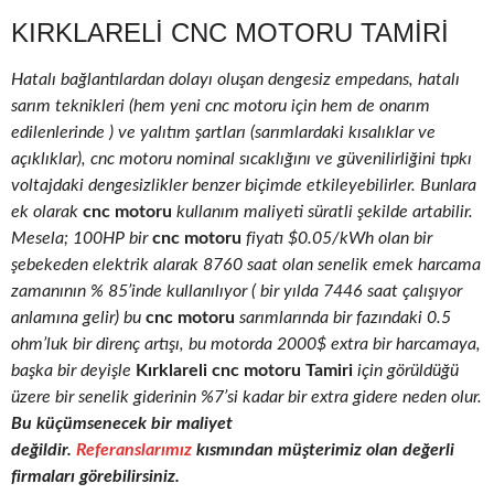
KIRKLARELI CNC MOTORU TAMIRI
Hatalı bağlantılardan dolayı oluşan dengesiz empedans, hatalı
sarım teknikleri (hem yeni cnc motoru için hem de onarım
edilenlerinde ) ve yalıtım şartları (sarımlardaki kısalıklar ve
açıklıklar), cnc motoru nominal sıcaklığını ve güvenilirliğini tıpkı
voltajdaki dengesizlikler benzer biçimde etkileyebilirler. Bunlara
ek olarak
cnc motoru
kullanım maliyeti süratli şekilde artabilir.
Mesela; 100HP bir
cnc motoru
fiyatı $0.05/kWh olan bir
şebekeden elektrik alarak 8760 saat olan senelik emek harcama
zamanının % 85’inde kullanılıyor ( bir yılda 7446 saat çalışıyor
anlamına gelir) bu
cnc motoru
sarımlarında bir fazındaki 0.5
ohm’luk bir direnç artışı, bu motorda 2000$ extra bir harcamaya,
başka bir deyişle
Kırklareli cnc motoru Tamiri
için görüldüğü
üzere bir senelik giderinin %7’si kadar bir extra gidere neden olur.
Bu küçümsenecek bir maliyet
değildir.
Referanslarımız
kısmından müşterimiz olan değerli
firmaları görebilirsiniz.