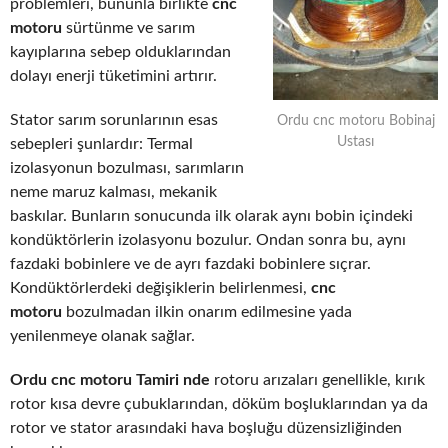
problemleri, bununla birlikte
cnc
motoru
sürtünme ve sarım
kayıplarına sebep olduklarından
dolayı enerji tüketimini artırır.
Stator sarım sorunlarının esas
Ordu cnc motoru Bobinaj
Ustası
sebepleri şunlardır: Termal
izolasyonun bozulması, sarımların
neme maruz kalması, mekanik
baskılar. Bunların sonucunda ilk olarak aynı bobin içindeki
kondüktörlerin izolasyonu bozulur. Ondan sonra bu, aynı
fazdaki bobinlere ve de ayrı fazdaki bobinlere sıçrar.
Kondüktörlerdeki değişiklerin belirlenmesi,
cnc
motoru
bozulmadan ilkin onarım edilmesine yada
yenilenmeye olanak sağlar.
Ordu cnc motoru Tamiri nde
rotoru arızaları genellikle, kırık
rotor kısa devre çubuklarından, döküm boşluklarından ya da
rotor ve stator arasındaki hava boşluğu düzensizliğinden