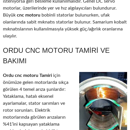
isteniyorsa geri besleme kullanılmalıdır. Genel DC servo
motorlar, üzerilerinde yer ve hız algılayıcıları bulundurur.
Büyük
cnc motoru
bobinli statorlar bulunurken, ufak
olanlarında sabit mıknatıs statorlar bulunur. Samarium kobalt
mıknatıslarının kullanılmasıyla yüksek güç/ağırlık oranlarına
ulaşılır.
ORDU CNC MOTORU TAMIRI VE
BAKIMI
Ordu cnc motoru Tamiri
için
önümüze gelen motorlarda sıkça
görülen 4 temel arıza şunlardır:
Yataklama, hatalı eksenel
ayarlamalar, stator sarımları ve
rotor sorunları. Elektrik
motorlarında görülen arızaların
%41’ini kapsayan yataklama