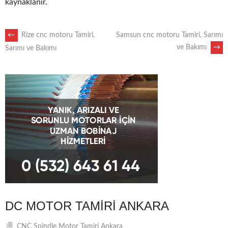
kaynaklanır.
POST
←
Rize cnc motoru Tamiri,
Samsun cnc motoru Tamiri, Sarımı
ve Bakımı
→
Sarımı ve Bakımı
NAVIGATION
DC MOTOR TAMIRI ANKARA
CNC Spindle Motor Tamiri Ankara