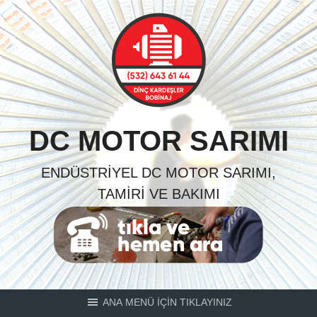
Skip
to
content
DC MOTOR SARIMI
ENDÜSTRIYEL DC MOTOR SARIMI,
TAMIRI VE BAKIMI
ANA MENÜ İÇİN TIKLAYINIZ