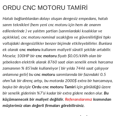
ORDU CNC MOTORU TAMIRI
Hatalı bağlantılardan dolayı oluşan dengesiz empedans, hatalı
sarım teknikleri (hem yeni cnc motoru için hem de onarım
edilenlerinde ) ve yalıtım şartları (sarımlardaki kısalıklar ve
açıklıklar), cnc motoru nominal sıcaklığını ve güvenilirliğini tıpkı
voltajdaki dengesizlikler benzer biçimde etkileyebilirler. Bunlara
ek olarak
cnc motoru
kullanım maliyeti süratli şekilde artabilir.
Mesela; 100HP bir
cnc motoru
fiyatı $0.05/kWh olan bir
şebekeden elektrik alarak 8760 saat olan senelik emek harcama
zamanının % 85’inde kullanılıyor ( bir yılda 7446 saat çalışıyor
anlamına gelir) bu
cnc motoru
sarımlarında bir fazındaki 0.5
ohm’luk bir direnç artışı, bu motorda 2000$ extra bir harcamaya,
başka bir deyişle
Ordu cnc motoru Tamiri
için görüldüğü üzere
bir senelik giderinin %7’si kadar bir extra gidere neden olur.
Bu
küçümsenecek bir maliyet değildir.
Referanslarımız
kısmından
müşterimiz olan değerli firmaları görebilirsiniz.