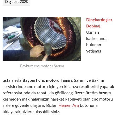
13 Şubat 2020
Dinçkardeşler
Bobinaj
,
Uzman
kadrosunda
bulunan
yetişmiş
Bayburt cnc motoru Sarımı
ustalarıyla
Bayburt cnc motoru Tamiri
, Sarımı ve Bakımı
servislerinde cnc motoru için gerekli arıza tespitlerini yaparak
referanslarında da rahatlıkla görüleceği üzere üretim hızınızı
kesmeden makinalarınızın hareket kabiliyeti olan cnc motoru
sizlere güvenle ulaştırır. Bizleri
Hemen Ara
butonuna
tıklayarak bizlere ulaşabilirsiniz.