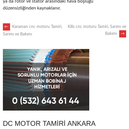
ya da rotor ve stator arasındaki hava boşluğu
düzensizliğinden kaynaklanır.
POST
←
Karaman cnc motoru Tamiri,
Kilis cnc motoru Tamiri, Sarımı ve
Bakımı
→
Sarımı ve Bakımı
NAVIGATION
DC MOTOR TAMIRI ANKARA