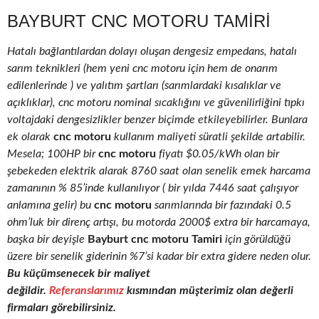
BAYBURT CNC MOTORU TAMIRI
Hatalı bağlantılardan dolayı oluşan dengesiz empedans, hatalı
sarım teknikleri (hem yeni cnc motoru için hem de onarım
edilenlerinde ) ve yalıtım şartları (sarımlardaki kısalıklar ve
açıklıklar), cnc motoru nominal sıcaklığını ve güvenilirliğini tıpkı
voltajdaki dengesizlikler benzer biçimde etkileyebilirler. Bunlara
ek olarak
cnc motoru
kullanım maliyeti süratli şekilde artabilir.
Mesela; 100HP bir
cnc motoru
fiyatı $0.05/kWh olan bir
şebekeden elektrik alarak 8760 saat olan senelik emek harcama
zamanının % 85’inde kullanılıyor ( bir yılda 7446 saat çalışıyor
anlamına gelir) bu
cnc motoru
sarımlarında bir fazındaki 0.5
ohm’luk bir direnç artışı, bu motorda 2000$ extra bir harcamaya,
başka bir deyişle
Bayburt cnc motoru Tamiri
için görüldüğü
üzere bir senelik giderinin %7’si kadar bir extra gidere neden olur.
Bu küçümsenecek bir maliyet
değildir.
Referanslarımız
kısmından müşterimiz olan değerli
firmaları görebilirsiniz.