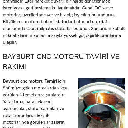
orantılıdır. Eğer hareket duyarlı bir halde denetlenmek
isteniyorsa geri besleme kullanılmalıdır. Genel DC servo
motorlar, üzerilerinde yer ve hız algılayıcıları bulundurur.
Büyük
cnc motoru
bobinli statorlar bulunurken, ufak
olanlarında sabit mıknatıs statorlar bulunur. Samarium kobalt
mıknatıslarının kullanılmasıyla yüksek güç/ağırlık oranlarına
ulaşılır.
BAYBURT CNC MOTORU TAMIRI VE
BAKIMI
Bayburt cnc motoru Tamiri
için
önümüze gelen motorlarda sıkça
görülen 4 temel arıza şunlardır:
Yataklama, hatalı eksenel
ayarlamalar, stator sarımları ve
rotor sorunları. Elektrik
motorlarında görülen arızaların