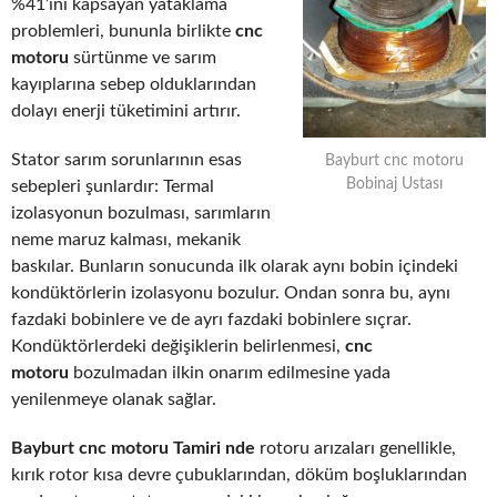
%41’ini kapsayan yataklama
problemleri, bununla birlikte
cnc
motoru
sürtünme ve sarım
kayıplarına sebep olduklarından
dolayı enerji tüketimini artırır.
Stator sarım sorunlarının esas
Bayburt cnc motoru
Bobinaj Ustası
sebepleri şunlardır: Termal
izolasyonun bozulması, sarımların
neme maruz kalması, mekanik
baskılar. Bunların sonucunda ilk olarak aynı bobin içindeki
kondüktörlerin izolasyonu bozulur. Ondan sonra bu, aynı
fazdaki bobinlere ve de ayrı fazdaki bobinlere sıçrar.
Kondüktörlerdeki değişiklerin belirlenmesi,
cnc
motoru
bozulmadan ilkin onarım edilmesine yada
yenilenmeye olanak sağlar.
Bayburt cnc motoru Tamiri nde
rotoru arızaları genellikle,
kırık rotor kısa devre çubuklarından, döküm boşluklarından