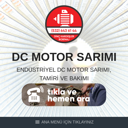
Skip
to
content
DC MOTOR SARIMI
ENDÜSTRIYEL DC MOTOR SARIMI,
TAMIRI VE BAKIMI
ANA MENÜ İÇİN TIKLAYINIZ