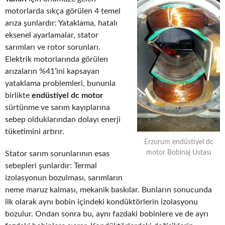
motorlarda sıkça görülen 4 temel
arıza şunlardır: Yataklama, hatalı
eksenel ayarlamalar, stator
sarımları ve rotor sorunları.
Elektrik motorlarında görülen
arızaların %41’ini kapsayan
yataklama problemleri, bununla
birlikte
endüstiyel dc motor
sürtünme ve sarım kayıplarına
sebep olduklarından dolayı enerji
tüketimini artırır.
Erzurum endüstiyel dc
motor Bobinaj Ustası
Stator sarım sorunlarının esas
sebepleri şunlardır: Termal
izolasyonun bozulması, sarımların
neme maruz kalması, mekanik baskılar. Bunların sonucunda
ilk olarak aynı bobin içindeki kondüktörlerin izolasyonu
bozulur. Ondan sonra bu, aynı fazdaki bobinlere ve de ayrı