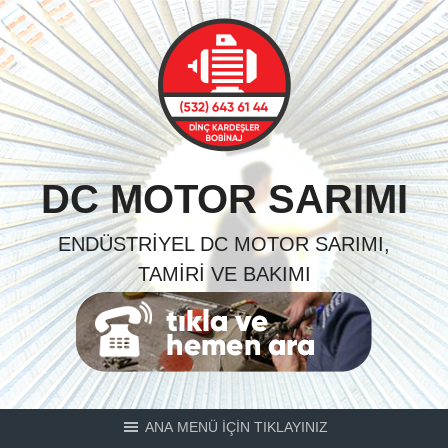
Skip
to
content
DC MOTOR SARIMI
ENDÜSTRIYEL DC MOTOR SARIMI,
TAMIRI VE BAKIMI
ANA MENÜ İÇİN TIKLAYINIZ