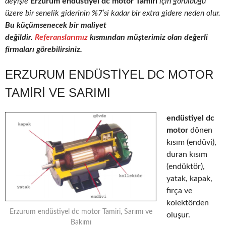
deyişle
Erzurum endüstiyel dc motor Tamiri
için görüldüğü
üzere bir senelik giderinin %7’si kadar bir extra gidere neden olur.
Bu küçümsenecek bir maliyet
değildir.
Referanslarımız
kısmından müşterimiz olan değerli
firmaları görebilirsiniz.
ERZURUM ENDÜSTIYEL DC MOTOR
TAMIRI VE SARIMI
endüstiyel dc
motor
dönen
kısım (endüvi),
duran kısım
(endüktör),
yatak, kapak,
fırça ve
kolektörden
Erzurum endüstiyel dc motor Tamiri, Sarımı ve
oluşur.
Bakımı