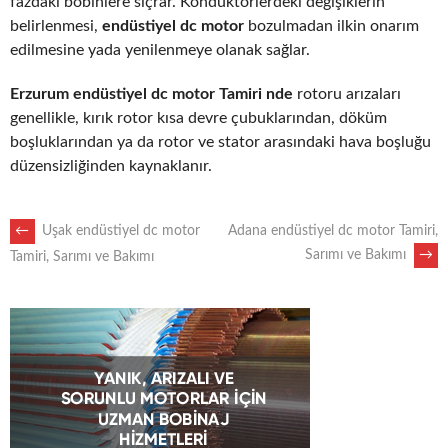
fazdaki bobinlere sıçrar. Kondüktörlerdeki değişiklerin
belirlenmesi,
endüstiyel dc motor
bozulmadan ilkin onarım
edilmesine yada yenilenmeye olanak sağlar.
Erzurum endüstiyel dc motor Tamiri nde
rotoru arızaları
genellikle, kırık rotor kısa devre çubuklarından, döküm
boşluklarından ya da rotor ve stator arasındaki hava boşluğu
düzensizliğinden kaynaklanır.
POST
←
Uşak endüstiyel dc motor
Adana endüstiyel dc motor Tamiri,
Sarımı ve Bakımı
→
Tamiri, Sarımı ve Bakımı
NAVIGATION