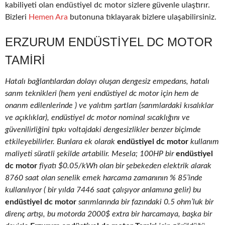
kabiliyeti olan endüstiyel dc motor sizlere güvenle ulaştırır.
Bizleri
Hemen Ara
butonuna tıklayarak bizlere ulaşabilirsiniz.
ERZURUM ENDÜSTIYEL DC MOTOR
TAMIRI
Hatalı bağlantılardan dolayı oluşan dengesiz empedans, hatalı
sarım teknikleri (hem yeni endüstiyel dc motor için hem de
onarım edilenlerinde ) ve yalıtım şartları (sarımlardaki kısalıklar
ve açıklıklar), endüstiyel dc motor nominal sıcaklığını ve
güvenilirliğini tıpkı voltajdaki dengesizlikler benzer biçimde
etkileyebilirler. Bunlara ek olarak
endüstiyel dc motor
kullanım
maliyeti süratli şekilde artabilir. Mesela; 100HP bir
endüstiyel
dc motor
fiyatı $0.05/kWh olan bir şebekeden elektrik alarak
8760 saat olan senelik emek harcama zamanının % 85’inde
kullanılıyor ( bir yılda 7446 saat çalışıyor anlamına gelir) bu
endüstiyel dc motor
sarımlarında bir fazındaki 0.5 ohm’luk bir
direnç artışı, bu motorda 2000$ extra bir harcamaya, başka bir