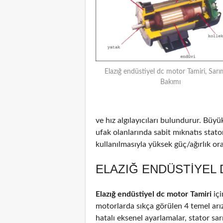
Elazığ endüstiyel dc motor Tamiri, Sarı
Bakımı
ve hız algılayıcıları bulundurur. Büyü
ufak olanlarında sabit mıknatıs stat
kullanılmasıyla yüksek güç/ağırlık oran
ELAZIĞ ENDÜSTIYEL 
Elazığ endüstiyel dc motor Tamiri
içi
motorlarda sıkça görülen 4 temel arız
hatalı eksenel ayarlamalar, stator sar