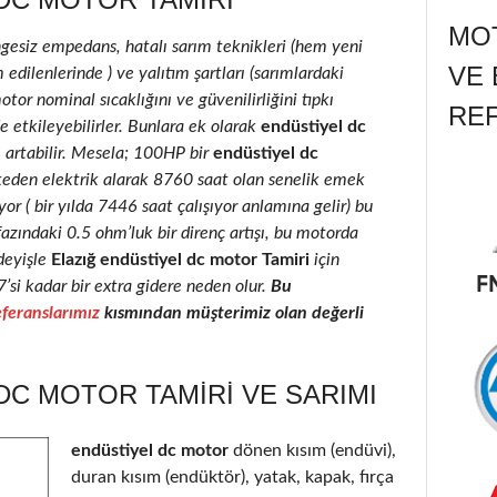
MOT
ngesiz empedans, hatalı sarım teknikleri (hem yeni
VE 
edilenlerinde ) ve yalıtım şartları (sarımlardaki
motor nominal sıcaklığını ve güvenilirliğini tıpkı
RE
e etkileyebilirler. Bunlara ek olarak
endüstiyel dc
e artabilir. Mesela; 100HP bir
endüstiyel dc
keden elektrik alarak 8760 saat olan senelik emek
r ( bir yılda 7446 saat çalışıyor anlamına gelir) bu
fazındaki 0.5 ohm’luk bir direnç artışı, bu motorda
deyişle
Elazığ endüstiyel dc motor Tamiri
için
7’si kadar bir extra gidere neden olur.
Bu
feranslarımız
kısmından müşterimiz olan değerli
DC MOTOR TAMIRI VE SARIMI
endüstiyel dc motor
dönen kısım (endüvi),
duran kısım (endüktör), yatak, kapak, fırça