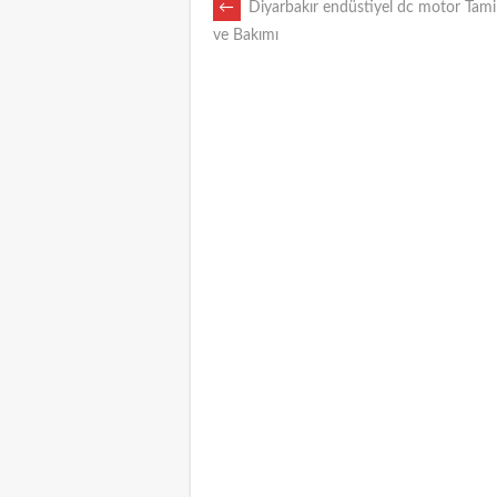
POST
←
Diyarbakır endüstiyel dc motor Tamir
ve Bakımı
NAVIGATION