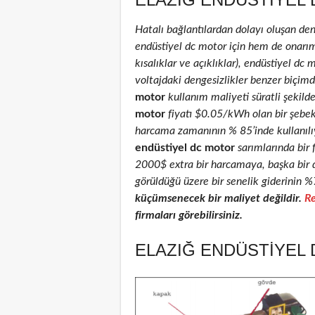
Hatalı bağlantılardan dolayı oluşan de
endüstiyel dc motor için hem de onarım 
kısalıklar ve açıklıklar), endüstiyel dc 
voltajdaki dengesizlikler benzer biçimd
motor
kullanım maliyeti süratli şekild
motor
fiyatı $0.05/kWh olan bir şebe
harcama zamanının % 85’inde kullanılıyo
endüstiyel dc motor
sarımlarında bir 
2000$ extra bir harcamaya, başka bir 
görüldüğü üzere bir senelik giderinin %
küçümsenecek bir maliyet değildir.
Re
firmaları görebilirsiniz.
ELAZIĞ ENDÜSTIYEL 