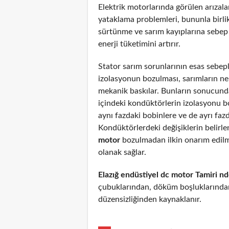
Elektrik motorlarında görülen arızal
yataklama problemleri, bununla birli
sürtünme ve sarım kayıplarına sebep
enerji tüketimini artırır.
Stator sarım sorunlarının esas sebepl
izolasyonun bozulması, sarımların n
mekanik baskılar. Bunların sonucunda
içindeki kondüktörlerin izolasyonu 
aynı fazdaki bobinlere ve de ayrı fazd
Kondüktörlerdeki değişiklerin belirl
motor
bozulmadan ilkin onarım edil
olanak sağlar.
Elazığ endüstiyel dc motor Tamiri n
çubuklarından, döküm boşluklarından
düzensizliğinden kaynaklanır.