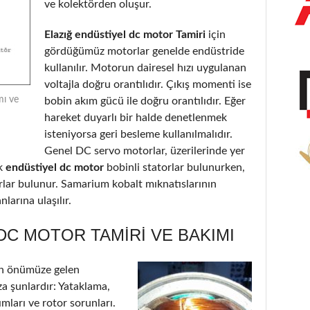
ve kolektörden oluşur.
Elazığ endüstiyel dc motor Tamiri
için
gördüğümüz motorlar genelde endüstride
kullanılır. Motorun dairesel hızı uygulanan
voltajla doğru orantılıdır. Çıkış momenti ise
mı ve
bobin akım gücü ile doğru orantılıdır. Eğer
hareket duyarlı bir halde denetlenmek
isteniyorsa geri besleme kullanılmalıdır.
Genel DC servo motorlar, üzerilerinde yer
k
endüstiyel dc motor
bobinli statorlar bulunurken,
orlar bulunur. Samarium kobalt mıknatıslarının
larına ulaşılır.
DC MOTOR TAMIRI VE BAKIMI
n önümüze gelen
a şunlardır: Yataklama,
ımları ve rotor sorunları.