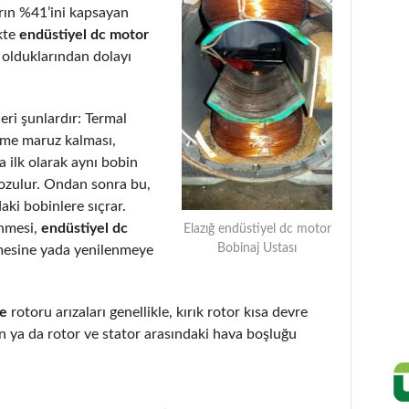
arın %41’ini kapsayan
kte
endüstiyel dc motor
 olduklarından dolayı
eri şunlardır: Termal
eme maruz kalması,
 ilk olarak aynı bobin
bozulur. Ondan sonra bu,
aki bobinlere sıçrar.
enmesi,
endüstiyel dc
Elazığ endüstiyel dc motor
Bobinaj Ustası
mesine yada yenilenmeye
de
rotoru arızaları genellikle, kırık rotor kısa devre
 ya da rotor ve stator arasındaki hava boşluğu