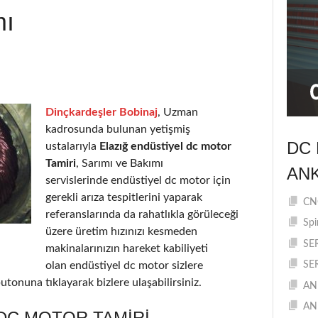
mı
Dinçkardeşler Bobinaj
, Uzman
kadrosunda bulunan yetişmiş
DC 
ustalarıyla
Elazığ endüstiyel dc motor
Tamiri
, Sarımı ve Bakımı
AN
servislerinde endüstiyel dc motor için
gerekli arıza tespitlerini yaparak
CNC
referanslarında da rahatlıkla görüleceği
Spi
üzere üretim hızınızı kesmeden
SE
makinalarınızın hareket kabiliyeti
olan endüstiyel dc motor sizlere
SE
utonuna tıklayarak bizlere ulaşabilirsiniz.
AN
AN
DC MOTOR TAMIRI