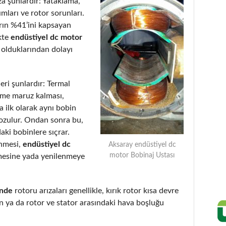
a şunlardır: Yataklama,
ımları ve rotor sorunları.
arın %41’ini kapsayan
kte
endüstiyel dc motor
 olduklarından dolayı
eri şunlardır: Termal
eme maruz kalması,
 ilk olarak aynı bobin
bozulur. Ondan sonra bu,
aki bobinlere sıçrar.
enmesi,
endüstiyel dc
Aksaray endüstiyel dc
motor Bobinaj Ustası
mesine yada yenilenmeye
 nde
rotoru arızaları genellikle, kırık rotor kısa devre
 ya da rotor ve stator arasındaki hava boşluğu