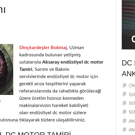
mı
Dinçkardeşler Bobinaj
, Uzman
kadrosunda bulunan yetişmiş
DC 
ustalarıyla
Aksaray endüstiyel dc motor
Tamiri
, Sarımı ve Bakımı
AN
servislerinde endüstiyel dc motor için
gerekli arıza tespitlerini yaparak
CNC
referanslarında da rahatlıkla görüleceği
Spi
üzere üretim hızınızı kesmeden
ı
SE
makinalarınızın hareket kabiliyeti
olan endüstiyel dc motor sizlere
SE
utonuna tıklayarak bizlere ulaşabilirsiniz.
AN
AN
L DC MOTOR TAMIRI