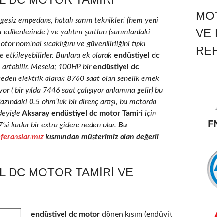
MOT
ngesiz empedans, hatalı sarım teknikleri (hem yeni
VE 
edilenlerinde ) ve yalıtım şartları (sarımlardaki
motor nominal sıcaklığını ve güvenilirliğini tıpkı
RE
e etkileyebilirler. Bunlara ek olarak
endüstiyel dc
e artabilir. Mesela; 100HP bir
endüstiyel dc
keden elektrik alarak 8760 saat olan senelik emek
r ( bir yılda 7446 saat çalışıyor anlamına gelir) bu
fazındaki 0.5 ohm’luk bir direnç artışı, bu motorda
deyişle
Aksaray endüstiyel dc motor Tamiri
için
7’si kadar bir extra gidere neden olur.
Bu
feranslarımız
kısmından müşterimiz olan değerli
L DC MOTOR TAMIRI VE
endüstiyel dc motor
dönen kısım (endüvi),