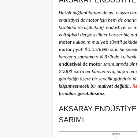
Hatalı bağlantılardan dolayı oluşan de
endüstiyel dc motor için hem de onarım 
kısalıklar ve açıklıklar), endüstiyel dc 
voltajdaki dengesizlikler benzer biçimd
motor
kullanım maliyeti süratli şekild
motor
fiyatı $0.05/kWh olan bir şebe
harcama zamanının % 85’inde kullanılıyo
endüstiyel dc motor
sarımlarında bir 
2000$ extra bir harcamaya, başka bir 
görüldüğü üzere bir senelik giderinin %
küçümsenecek bir maliyet değildir.
Re
firmaları görebilirsiniz.
AKSARAY ENDÜSTIYE
SARIMI