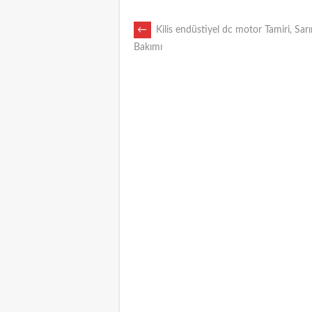
POST
←
Kilis endüstiyel dc motor Tamiri, Sar
Bakımı
NAVIGATION