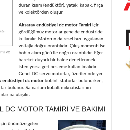
duran kısım (endüktör), yatak, kapak, fırça
ve kolektörden oluşur.
Aksaray endüstiyel dc motor Tamiri
için
gördüğümüz motorlar genelde endüstride
kullanılır. Motorun dairesel hızı uygulanan
voltajla doğru orantılıdır. Çıkış momenti ise
ımı ve
bobin akım gücü ile doğru orantılıdır. Eğer
hareket duyarlı bir halde denetlenmek
isteniyorsa geri besleme kullanılmalıdır.
Genel DC servo motorlar, üzerilerinde yer
k
endüstiyel dc motor
bobinli statorlar bulunurken,
orlar bulunur. Samarium kobalt mıknatıslarının
larına ulaşılır.
 DC MOTOR TAMIRI VE BAKIMI
için önümüze gelen