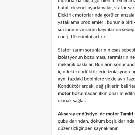
motorlarda sıkça görülen 4 temel arız
hatalı eksenel ayarlamalar, stator sar
Elektrik motorlarında görülen arızal
yataklama problemleri, bununla birli
sürtünme ve sarım kayıplarına sebep
enerji tüketimini artırır.
Stator sarım sorunlarının esas sebepl
izolasyonun bozulması, sarımların n
mekanik baskılar. Bunların sonucunda
içindeki kondüktörlerin izolasyonu 
aynı fazdaki bobinlere ve de ayrı fazd
Kondüktörlerdeki değişiklerin belirl
motor
bozulmadan ilkin onarım edil
olanak sağlar.
Aksaray endüstiyel dc motor Tamiri
çubuklarından, döküm boşluklarından
düzensizliğinden kaynaklanır.