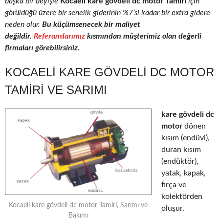
başka bir deyişle
Kocaeli kare gövdeli dc motor Tamiri
için
görüldüğü üzere bir senelik giderinin %7’si kadar bir extra gidere
neden olur.
Bu küçümsenecek bir maliyet
değildir.
Referanslarımız
kısmından müşterimiz olan değerli
firmaları görebilirsiniz.
KOCAELI KARE GÖVDELI DC MOTOR
TAMIRI VE SARIMI
kare gövdeli dc
motor
dönen
kısım (endüvi),
duran kısım
(endüktör),
yatak, kapak,
fırça ve
kolektörden
Kocaeli kare gövdeli dc motor Tamiri, Sarımı ve
oluşur.
Bakımı