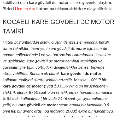
kabiliyeti olan kare gövdeli dc motor sizlere güvenle ulaştırır.
Bizleri
Hemen Ara
butonuna tıklayarak bizlere ulaşabilirsiniz.
KOCAELI KARE GÖVDELI DC MOTOR
TAMIRI
Hatalı bağlantılardan dolayı oluşan dengesiz empedans, hatalı
sarım teknikleri (hem yeni kare gövdeli dc motor için hem de
onarım edilenlerinde ) ve yalıtım şartları (sarımlardaki kısalıklar
ve açıklıklar), kare gövdeli dc motor nominal sıcaklığını ve
güvenilirliğini tıpkı voltajdaki dengesizlikler benzer biçimde
etkileyebilirler. Bunlara ek olarak
kare gövdeli dc motor
kullanım maliyeti süratli şekilde artabilir. Mesela; 100HP bir
kare gövdeli dc motor
fiyatı $0.05/kWh olan bir şebekeden
elektrik alarak 8760 saat olan senelik emek harcama zamanının
% 85’inde kullanılıyor ( bir yılda 7446 saat çalışıyor anlamına
gelir) bu
kare gövdeli dc motor
sarımlarında bir fazındaki 0.5
ohm’luk bir direnç artışı, bu motorda 2000$ extra bir harcamaya,