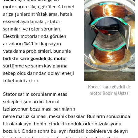
motorlarda sıkça görülen 4 temel
arıza şunlardır: Yataklama, hatalı
eksenel ayarlamalar, stator
sarımları ve rotor sorunları.
Elektrik motorlarında görülen
arızaların %41’ini kapsayan
yataklama problemleri, bununla
birlikte
kare gövdeli dc motor
sürtünme ve sarım kayıplarına
sebep olduklarından dolayı enerji
tüketimini artırır.
Kocaeli kare gövdeli dc
motor Bobinaj Ustası
Stator sarım sorunlarının esas
sebepleri şunlardır: Termal
izolasyonun bozulması, sarımların
neme maruz kalması, mekanik baskılar. Bunların sonucunda
ilk olarak aynı bobin içindeki kondüktörlerin izolasyonu
bozulur. Ondan sonra bu, aynı fazdaki bobinlere ve de ayrı