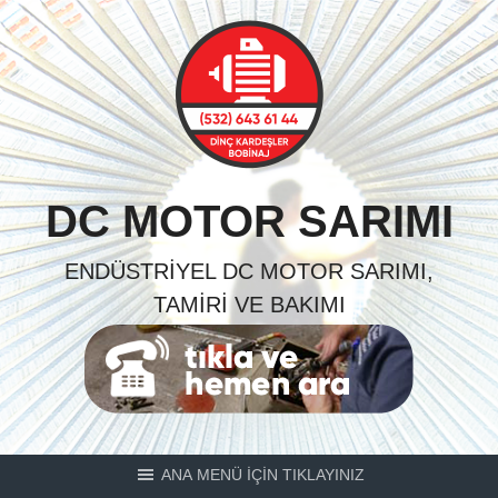
Skip
to
content
DC MOTOR SARIMI
ENDÜSTRIYEL DC MOTOR SARIMI,
TAMIRI VE BAKIMI
ANA MENÜ İÇİN TIKLAYINIZ