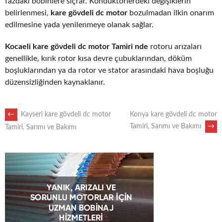
fazdaki bobinlere sıçrar. Kondüktörlerdeki değişiklerin
belirlenmesi,
kare gövdeli dc motor
bozulmadan ilkin onarım
edilmesine yada yenilenmeye olanak sağlar.
Kocaeli kare gövdeli dc motor Tamiri nde
rotoru arızaları
genellikle, kırık rotor kısa devre çubuklarından, döküm
boşluklarından ya da rotor ve stator arasındaki hava boşluğu
düzensizliğinden kaynaklanır.
POST
←
Kayseri kare gövdeli dc motor
Konya kare gövdeli dc motor
Tamiri, Sarımı ve Bakımı
→
Tamiri, Sarımı ve Bakımı
NAVIGATION