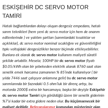
ESKIŞEHIR DC SERVO MOTOR
TAMIRI
Hatalı bağlantılardan dolayı oluşan dengesiz empedans, hatalı
sarım teknikleri (hem yeni dc servo motor için hem de onarım
edilenlerinde ) ve yalıtım şartları (sarımlardaki kısalıklar ve
açıklıklar), dc servo motor nominal sıcaklığını ve güvenilirliğini
tıpkı voltajdaki dengesizlikler benzer biçimde etkileyebilirler.
Bunlara ek olarak
dc servo motor
kullanım maliyeti süratli
şekilde artabilir. Mesela; 100HP bir
dc servo motor
fiyatı
$0.05/kWh olan bir şebekeden elektrik alarak 8760 saat olan
senelik emek harcama zamanının % 85’inde kullanılıyor ( bir
yılda 7446 saat çalışıyor anlamına gelir) bu
dc servo motor
sarımlarında bir fazındaki 0.5 ohm’luk bir direnç artışı, bu
motorda 2000$ extra bir harcamaya, başka bir deyişle
Eskişehir
dc servo motor Tamiri
için görüldüğü üzere bir senelik giderinin
%7’si kadar bir extra gidere neden olur.
Bu küçümsenecek bir
maliyet değildir.
Referanslarımız
kısmından müşterimiz olan