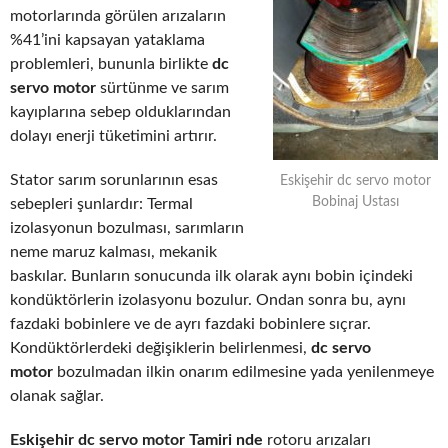
motorlarında görülen arızaların
%41’ini kapsayan yataklama
problemleri, bununla birlikte
dc
servo motor
sürtünme ve sarım
kayıplarına sebep olduklarından
dolayı enerji tüketimini artırır.
Stator sarım sorunlarının esas
Eskişehir dc servo motor
Bobinaj Ustası
sebepleri şunlardır: Termal
izolasyonun bozulması, sarımların
neme maruz kalması, mekanik
baskılar. Bunların sonucunda ilk olarak aynı bobin içindeki
kondüktörlerin izolasyonu bozulur. Ondan sonra bu, aynı
fazdaki bobinlere ve de ayrı fazdaki bobinlere sıçrar.
Kondüktörlerdeki değişiklerin belirlenmesi,
dc servo
motor
bozulmadan ilkin onarım edilmesine yada yenilenmeye
olanak sağlar.
Eskişehir dc servo motor Tamiri nde
rotoru arızaları