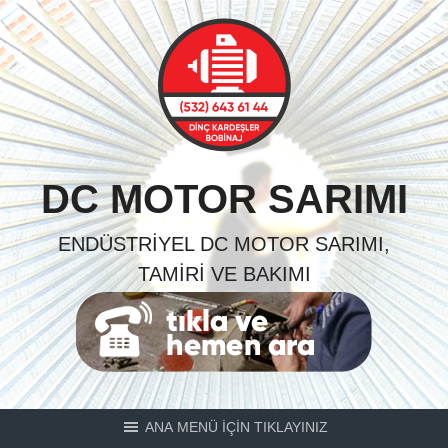
Skip
to
content
DC MOTOR SARIMI
ENDÜSTRIYEL DC MOTOR SARIMI,
TAMIRI VE BAKIMI
ANA MENÜ İÇİN TIKLAYINIZ