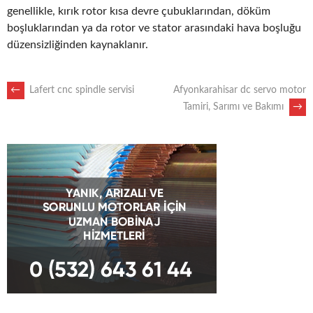
genellikle, kırık rotor kısa devre çubuklarından, döküm
boşluklarından ya da rotor ve stator arasındaki hava boşluğu
düzensizliğinden kaynaklanır.
POST
←
Lafert cnc spindle servisi
Afyonkarahisar dc servo motor
Tamiri, Sarımı ve Bakımı
→
NAVIGATION