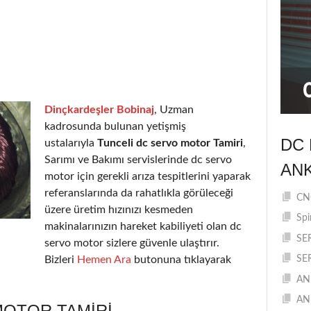
Dinçkardeşler Bobinaj
, Uzman
kadrosunda bulunan yetişmiş
DC 
ustalarıyla
Tunceli dc servo motor Tamiri
,
Sarımı ve Bakımı servislerinde dc servo
AN
motor için gerekli arıza tespitlerini yaparak
referanslarında da rahatlıkla görüleceği
CNC
üzere üretim hızınızı kesmeden
Spi
makinalarınızın hareket kabiliyeti olan dc
SE
servo motor sizlere güvenle ulaştırır.
Bizleri
Hemen Ara
butonuna tıklayarak
SE
AN
AN
MOTOR TAMIRI