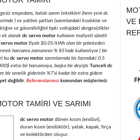
MOT
ngesiz empedans, hatalı sarım teknikleri (hem yeni dc
VE 
inde ) ve yalıtım şartları (sarımlardaki kısalıklar ve
lığını ve güvenilirliğini tıpkı voltajdaki dengesizlikler
RE
a ek olarak
dc servo motor
kullanım maliyeti süratli
 servo motor
fiyatı $0.05/kWh olan bir şebekeden
 emek harcama zamanının % 85’inde kullanılıyor ( bir
r) bu
dc servo motor
sarımlarında bir fazındaki 0.5
2000$ extra bir harcamaya, başka bir deyişle
Tunceli dc
e bir senelik giderinin %7’si kadar bir extra gidere
et değildir.
Referanslarımız
kısmından müşterimiz
OTOR TAMIRI VE SARIMI
dc servo motor
dönen kısım (endüvi),
duran kısım (endüktör), yatak, kapak, fırça
ve kolektörden oluşur.