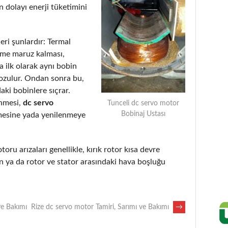
 dolayı enerji tüketimini
eri şunlardır: Termal
eme maruz kalması,
 ilk olarak aynı bobin
bozulur. Ondan sonra bu,
aki bobinlere sıçrar.
enmesi,
dc servo
Tunceli dc servo motor
Bobinaj Ustası
mesine yada yenilenmeye
toru arızaları genellikle, kırık rotor kısa devre
 ya da rotor ve stator arasındaki hava boşluğu
ve Bakımı
Rize dc servo motor Tamiri, Sarımı ve Bakımı
→