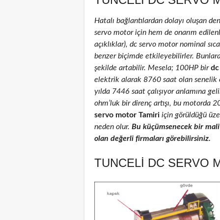
Hatalı bağlantılardan dolayı oluşan de
servo motor için hem de onarım edilenler
açıklıklar), dc servo motor nominal sıcak
benzer biçimde etkileyebilirler. Bunlar
şekilde artabilir. Mesela; 100HP bir
dc
elektrik alarak 8760 saat olan senelik
yılda 7446 saat çalışıyor anlamına geli
ohm’luk bir direnç artışı, bu motorda 
servo motor Tamiri
için görüldüğü üzer
neden olur.
Bu küçümsenecek bir maliy
olan değerli firmaları görebilirsiniz.
TUNCELI DC SERVO M