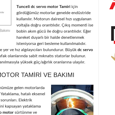
Tunceli dc servo motor Tamiri
için
gördüğümüz motorlar genelde endüstride
kullanılır. Motorun dairesel hızı uygulanan
voltajla doğru orantılıdır. Çıkış momenti ise
 Bakımı
bobin akım gücü ile doğru orantılıdır. Eğer
hareket duyarlı bir halde denetlenmek
isteniyorsa geri besleme kullanılmalıdır.
 yer ve hız algılayıcıları bulundurur. Büyük
dc servo
ufak olanlarında sabit mıknatıs statorlar bulunur.
nılmasıyla yüksek güç/ağırlık oranlarına ulaşılır.
OTOR TAMIRI VE BAKIMI
nümüze gelen motorlarda
: Yataklama, hatalı eksenel
 sorunları. Elektrik
’ini kapsayan yataklama
vo motor
sürtünme ve