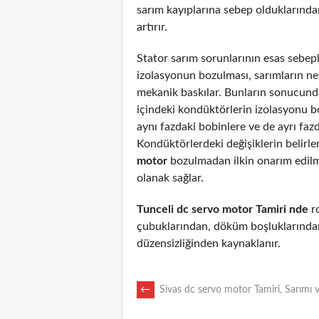
sarım kayıplarına sebep olduklarından
artırır.
Stator sarım sorunlarının esas sebepl
izolasyonun bozulması, sarımların n
mekanik baskılar. Bunların sonucunda
içindeki kondüktörlerin izolasyonu 
aynı fazdaki bobinlere ve de ayrı fazd
Kondüktörlerdeki değişiklerin belirl
motor
bozulmadan ilkin onarım edil
olanak sağlar.
Tunceli dc servo motor Tamiri nde
ro
çubuklarından, döküm boşluklarından
düzensizliğinden kaynaklanır.
POST
←
Sivas dc servo motor Tamiri, Sarımı 