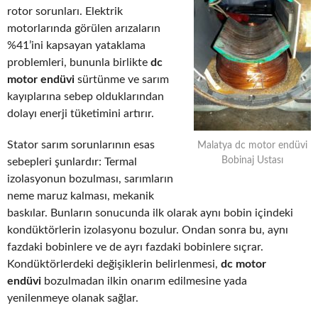
rotor sorunları. Elektrik
motorlarında görülen arızaların
%41’ini kapsayan yataklama
problemleri, bununla birlikte
dc
motor endüvi
sürtünme ve sarım
kayıplarına sebep olduklarından
dolayı enerji tüketimini artırır.
Stator sarım sorunlarının esas
Malatya dc motor endüvi
Bobinaj Ustası
sebepleri şunlardır: Termal
izolasyonun bozulması, sarımların
neme maruz kalması, mekanik
baskılar. Bunların sonucunda ilk olarak aynı bobin içindeki
kondüktörlerin izolasyonu bozulur. Ondan sonra bu, aynı
fazdaki bobinlere ve de ayrı fazdaki bobinlere sıçrar.
Kondüktörlerdeki değişiklerin belirlenmesi,
dc motor
endüvi
bozulmadan ilkin onarım edilmesine yada
yenilenmeye olanak sağlar.