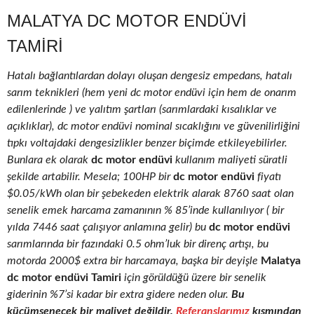
MALATYA DC MOTOR ENDÜVI
TAMIRI
Hatalı bağlantılardan dolayı oluşan dengesiz empedans, hatalı
sarım teknikleri (hem yeni dc motor endüvi için hem de onarım
edilenlerinde ) ve yalıtım şartları (sarımlardaki kısalıklar ve
açıklıklar), dc motor endüvi nominal sıcaklığını ve güvenilirliğini
tıpkı voltajdaki dengesizlikler benzer biçimde etkileyebilirler.
Bunlara ek olarak
dc motor endüvi
kullanım maliyeti süratli
şekilde artabilir. Mesela; 100HP bir
dc motor endüvi
fiyatı
$0.05/kWh olan bir şebekeden elektrik alarak 8760 saat olan
senelik emek harcama zamanının % 85’inde kullanılıyor ( bir
yılda 7446 saat çalışıyor anlamına gelir) bu
dc motor endüvi
sarımlarında bir fazındaki 0.5 ohm’luk bir direnç artışı, bu
motorda 2000$ extra bir harcamaya, başka bir deyişle
Malatya
dc motor endüvi Tamiri
için görüldüğü üzere bir senelik
giderinin %7’si kadar bir extra gidere neden olur.
Bu
küçümsenecek bir maliyet değildir.
Referanslarımız
kısmından