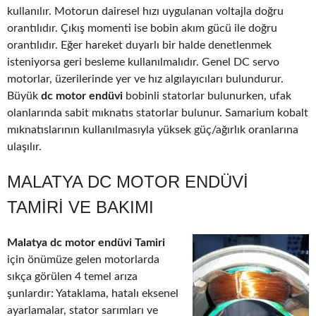
kullanılır. Motorun dairesel hızı uygulanan voltajla doğru
orantılıdır. Çıkış momenti ise bobin akım gücü ile doğru
orantılıdır. Eğer hareket duyarlı bir halde denetlenmek
isteniyorsa geri besleme kullanılmalıdır. Genel DC servo
motorlar, üzerilerinde yer ve hız algılayıcıları bulundurur.
Büyük
dc motor endüvi
bobinli statorlar bulunurken, ufak
olanlarında sabit mıknatıs statorlar bulunur. Samarium kobalt
mıknatıslarının kullanılmasıyla yüksek güç/ağırlık oranlarına
ulaşılır.
MALATYA DC MOTOR ENDÜVI
TAMIRI VE BAKIMI
Malatya dc motor endüvi Tamiri
için önümüze gelen motorlarda
sıkça görülen 4 temel arıza
şunlardır: Yataklama, hatalı eksenel
ayarlamalar, stator sarımları ve