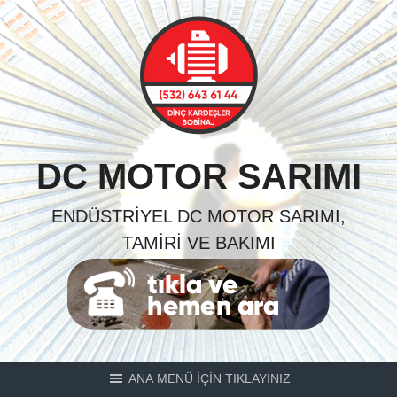
Skip
to
content
DC MOTOR SARIMI
ENDÜSTRIYEL DC MOTOR SARIMI,
TAMIRI VE BAKIMI
ANA MENÜ İÇİN TIKLAYINIZ