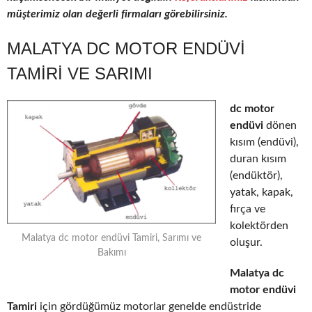
müşterimiz olan değerli firmaları görebilirsiniz.
MALATYA DC MOTOR ENDÜVI
TAMIRI VE SARIMI
dc motor
endüvi
dönen
kısım (endüvi),
duran kısım
(endüktör),
yatak, kapak,
fırça ve
kolektörden
Malatya dc motor endüvi Tamiri, Sarımı ve
oluşur.
Bakımı
Malatya dc
motor endüvi
Tamiri
için gördüğümüz motorlar genelde endüstride