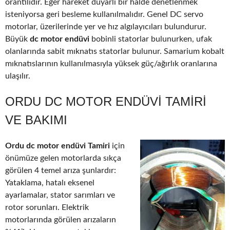
orantılıdır. Eğer hareket duyarlı bir halde denetlenmek
isteniyorsa geri besleme kullanılmalıdır. Genel DC servo
motorlar, üzerilerinde yer ve hız algılayıcıları bulundurur.
Büyük
dc motor endüvi
bobinli statorlar bulunurken, ufak
olanlarında sabit mıknatıs statorlar bulunur. Samarium kobalt
mıknatıslarının kullanılmasıyla yüksek güç/ağırlık oranlarına
ulaşılır.
ORDU DC MOTOR ENDÜVI TAMIRI
VE BAKIMI
Ordu dc motor endüvi Tamiri
için
önümüze gelen motorlarda sıkça
görülen 4 temel arıza şunlardır:
Yataklama, hatalı eksenel
ayarlamalar, stator sarımları ve
rotor sorunları. Elektrik
motorlarında görülen arızaların