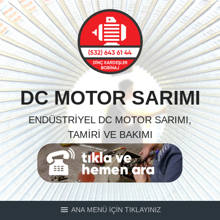
Skip
to
content
DC MOTOR SARIMI
ENDÜSTRIYEL DC MOTOR SARIMI,
TAMIRI VE BAKIMI
ANA MENÜ İÇİN TIKLAYINIZ