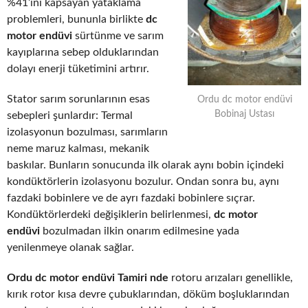
%41’ini kapsayan yataklama
problemleri, bununla birlikte
dc
motor endüvi
sürtünme ve sarım
kayıplarına sebep olduklarından
dolayı enerji tüketimini artırır.
Stator sarım sorunlarının esas
Ordu dc motor endüvi
Bobinaj Ustası
sebepleri şunlardır: Termal
izolasyonun bozulması, sarımların
neme maruz kalması, mekanik
baskılar. Bunların sonucunda ilk olarak aynı bobin içindeki
kondüktörlerin izolasyonu bozulur. Ondan sonra bu, aynı
fazdaki bobinlere ve de ayrı fazdaki bobinlere sıçrar.
Kondüktörlerdeki değişiklerin belirlenmesi,
dc motor
endüvi
bozulmadan ilkin onarım edilmesine yada
yenilenmeye olanak sağlar.
Ordu dc motor endüvi Tamiri nde
rotoru arızaları genellikle,
kırık rotor kısa devre çubuklarından, döküm boşluklarından