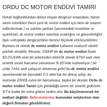
ORDU DC MOTOR ENDÜVI TAMIRI
Hatalı bağlantılardan dolayı oluşan dengesiz empedans, hatalı
sarım teknikleri (hem yeni dc motor endüvi için hem de onarım
edilenlerinde ) ve yalıtım şartları (sarımlardaki kısalıklar ve
açıklıklar), dc motor endüvi nominal sıcaklığını ve güvenilirliğini
tıpkı voltajdaki dengesizlikler benzer biçimde etkileyebilirler.
Bunlara ek olarak
dc motor endüvi
kullanım maliyeti süratli
şekilde artabilir. Mesela; 100HP bir
dc motor endüvi
fiyatı
$0.05/kWh olan bir şebekeden elektrik alarak 8760 saat olan
senelik emek harcama zamanının % 85’inde kullanılıyor ( bir
yılda 7446 saat çalışıyor anlamına gelir) bu
dc motor endüvi
sarımlarında bir fazındaki 0.5 ohm’luk bir direnç artışı, bu
motorda 2000$ extra bir harcamaya, başka bir deyişle
Ordu dc
motor endüvi Tamiri
için görüldüğü üzere bir senelik giderinin
%7’si kadar bir extra gidere neden olur.
Bu küçümsenecek bir
maliyet değildir.
Referanslarımız
kısmından müşterimiz olan
değerli firmaları görebilirsiniz.