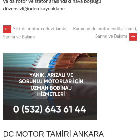
ya da rotor ve stator arasındaki hava boşluğu
düzensizliğinden kaynaklanır.
POST
←
Siirt dc motor endüvi Tamiri,
Karaman dc motor endüvi Tamiri,
Sarımı ve Bakımı
→
Sarımı ve Bakımı
NAVIGATION
DC MOTOR TAMIRI ANKARA