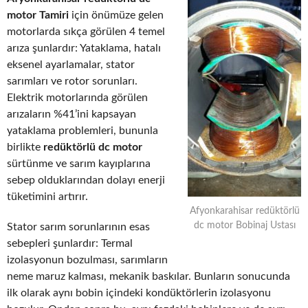
motor Tamiri
için önümüze gelen
motorlarda sıkça görülen 4 temel
arıza şunlardır: Yataklama, hatalı
eksenel ayarlamalar, stator
sarımları ve rotor sorunları.
Elektrik motorlarında görülen
arızaların %41’ini kapsayan
yataklama problemleri, bununla
birlikte
redüktörlü dc motor
sürtünme ve sarım kayıplarına
sebep olduklarından dolayı enerji
tüketimini artırır.
Afyonkarahisar redüktörlü
dc motor Bobinaj Ustası
Stator sarım sorunlarının esas
sebepleri şunlardır: Termal
izolasyonun bozulması, sarımların
neme maruz kalması, mekanik baskılar. Bunların sonucunda
ilk olarak aynı bobin içindeki kondüktörlerin izolasyonu