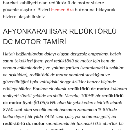
hareket kabiliyeti olan redüktörlü dc motor sizlere
güvenle ulaştırır. Bizleri
Hemen Ara
butonuna tıklayarak
bizlere ulaşabilirsiniz.
AFYONKARAHISAR REDÜKTÖRLÜ
DC MOTOR TAMIRI
Hatalı bağlantılardan dolayı oluşan dengesiz empedans, hatalı
sarım teknikleri (hem yeni redüktörlü dc motor için hem de
onarım edilenlerinde ) ve yalıtım şartları (sarımlardaki kısalıklar
ve açıklıklar), redüktörlü dc motor nominal sıcaklığını ve
güvenilirliğini tıpkı voltajdaki dengesizlikler benzer biçimde
etkileyebilirler. Bunlara ek olarak
redüktörlü dc motor
kullanım
maliyeti süratli şekilde artabilir. Mesela; 100HP bir
redüktörlü
dc motor
fiyatı $0.05/kWh olan bir şebekeden elektrik alarak
8760 saat olan senelik emek harcama zamanının % 85’inde
kullanılıyor ( bir yılda 7446 saat çalışıyor anlamına gelir) bu
redüktörlü dc motor
sarımlarında bir fazındaki 0.5 ohm’luk bir