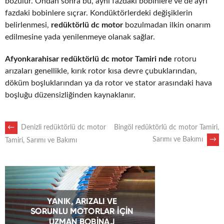
bozulur. Ondan sonra bu, aynı fazdaki bobinlere ve de ayrı
fazdaki bobinlere sıçrar. Kondüktörlerdeki değişiklerin
belirlenmesi,
redüktörlü dc motor
bozulmadan ilkin onarım
edilmesine yada yenilenmeye olanak sağlar.
Afyonkarahisar redüktörlü dc motor Tamiri nde
rotoru
arızaları genellikle, kırık rotor kısa devre çubuklarından,
döküm boşluklarından ya da rotor ve stator arasındaki hava
boşluğu düzensizliğinden kaynaklanır.
POST
←
Denizli redüktörlü dc motor
Bingöl redüktörlü dc motor Tamiri,
Sarımı ve Bakımı
→
Tamiri, Sarımı ve Bakımı
NAVIGATION