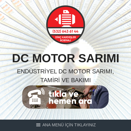
Skip
to
content
DC MOTOR SARIMI
ENDÜSTRIYEL DC MOTOR SARIMI,
TAMIRI VE BAKIMI
ANA MENÜ İÇİN TIKLAYINIZ