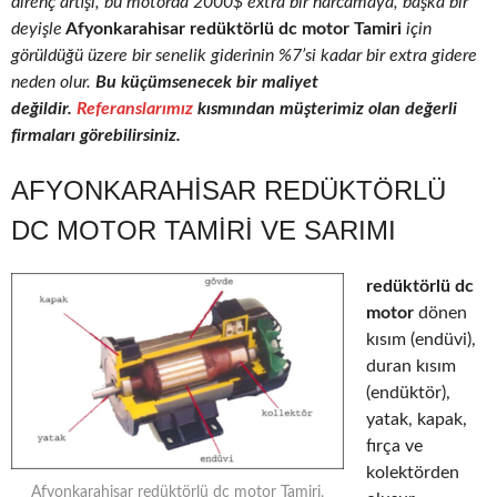
direnç artışı, bu motorda 2000$ extra bir harcamaya, başka bir
deyişle
Afyonkarahisar redüktörlü dc motor Tamiri
için
görüldüğü üzere bir senelik giderinin %7’si kadar bir extra gidere
neden olur.
Bu küçümsenecek bir maliyet
değildir.
Referanslarımız
kısmından müşterimiz olan değerli
firmaları görebilirsiniz.
AFYONKARAHISAR REDÜKTÖRLÜ
DC MOTOR TAMIRI VE SARIMI
redüktörlü dc
motor
dönen
kısım (endüvi),
duran kısım
(endüktör),
yatak, kapak,
fırça ve
kolektörden
Afyonkarahisar redüktörlü dc motor Tamiri,