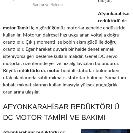
oluşur.
Sarımı ve Bakımı
Afyonkarahisar
redüktörlü dc
motor Tamiri
için gördüğümüz motorlar genelde endüstride
kullanılır. Motorun dairesel hızı uygulanan voltajla doğru
orantılıdır. Çıkış momenti ise bobin akım gücü ile doğru
orantılıdır. Eğer hareket duyarlı bir halde denetlenmek
isteniyorsa geri besleme kullanılmalıdır. Genel DC servo
motorlar, üzerilerinde yer ve hız algılayıcıları bulundurur.
Büyük
redüktörlü dc motor
bobinli statorlar bulunurken,
ufak olanlarında sabit mıknatıs statorlar bulunur. Samarium
kobalt mıknatıslarının kullanılmasıyla yüksek güç/ağırlık
oranlarına ulaşılır.
AFYONKARAHISAR REDÜKTÖRLÜ
DC MOTOR TAMIRI VE BAKIMI
Afyonkarahisar redüktörlü dc