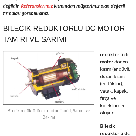
değildir.
Referanslarımız
kısmından müşterimiz olan değerli
firmaları görebilirsiniz.
BILECIK REDÜKTÖRLÜ DC MOTOR
TAMIRI VE SARIMI
redüktörlü dc
motor
dönen
kısım (endüvi),
duran kısım
(endüktör),
yatak, kapak,
fırça ve
kolektörden
Bilecik redüktörlü dc motor Tamiri, Sarımı ve
oluşur.
Bakımı
Bilecik
redüktörlü dc