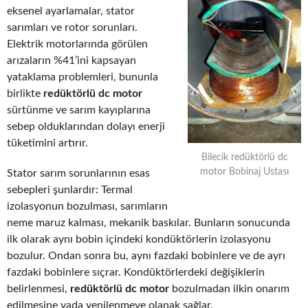
eksenel ayarlamalar, stator
sarımları ve rotor sorunları.
Elektrik motorlarında görülen
arızaların %41’ini kapsayan
yataklama problemleri, bununla
birlikte
redüktörlü dc motor
sürtünme ve sarım kayıplarına
sebep olduklarından dolayı enerji
tüketimini artırır.
Bilecik redüktörlü dc
motor Bobinaj Ustası
Stator sarım sorunlarının esas
sebepleri şunlardır: Termal
izolasyonun bozulması, sarımların
neme maruz kalması, mekanik baskılar. Bunların sonucunda
ilk olarak aynı bobin içindeki kondüktörlerin izolasyonu
bozulur. Ondan sonra bu, aynı fazdaki bobinlere ve de ayrı
fazdaki bobinlere sıçrar. Kondüktörlerdeki değişiklerin
belirlenmesi,
redüktörlü dc motor
bozulmadan ilkin onarım
edilmesine yada yenilenmeye olanak sağlar.