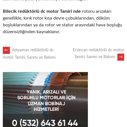
Bilecik redüktörlü dc motor Tamiri nde
rotoru arızaları
genellikle, kırık rotor kısa devre çubuklarından, döküm
boşluklarından ya da rotor ve stator arasındaki hava boşluğu
düzensizliğinden kaynaklanır.
POST
←
Adıyaman redüktörlü dc
Erzincan redüktörlü dc motor
Tamiri, Sarımı ve Bakımı
→
motor Tamiri, Sarımı ve Bakımı
NAVIGATION