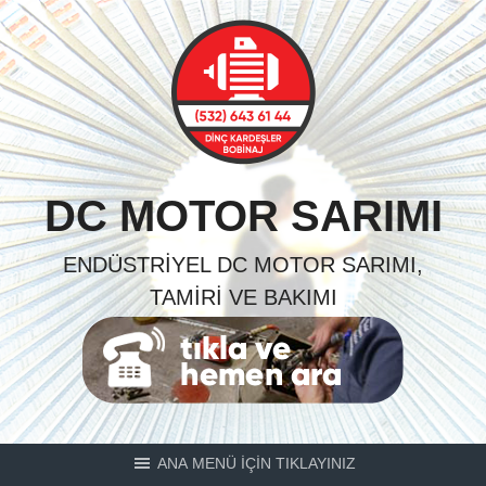
Skip
to
content
DC MOTOR SARIMI
ENDÜSTRIYEL DC MOTOR SARIMI,
TAMIRI VE BAKIMI
ANA MENÜ İÇİN TIKLAYINIZ