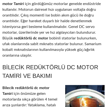
motor Tamiri
için gördüğümüz motorlar genelde endüstride
kullanılır. Motorun dairesel hızı uygulanan voltajla doğru
orantılıdır. Çıkış momenti ise bobin akım gücü ile doğru
orantılıdır. Eğer hareket duyarlı bir halde denetlenmek
isteniyorsa geri besleme kullanılmalıdır. Genel DC servo
motorlar, üzerilerinde yer ve hız algılayıcıları bulundurur.
Büyük
redüktörlü dc motor
bobinli statorlar bulunurken,
ufak olanlarında sabit mıknatıs statorlar bulunur. Samarium
kobalt mıknatıslarının kullanılmasıyla yüksek güç/ağırlık
oranlarına ulaşılır.
BILECIK REDÜKTÖRLÜ DC MOTOR
TAMIRI VE BAKIMI
Bilecik redüktörlü dc motor
Tamiri
için önümüze gelen
motorlarda sıkça görülen 4 temel
arıza şunlardır: Yataklama, hatalı