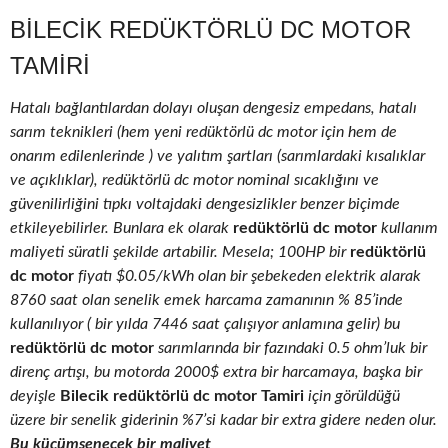
BILECIK REDÜKTÖRLÜ DC MOTOR
TAMIRI
Hatalı bağlantılardan dolayı oluşan dengesiz empedans, hatalı
sarım teknikleri (hem yeni redüktörlü dc motor için hem de
onarım edilenlerinde ) ve yalıtım şartları (sarımlardaki kısalıklar
ve açıklıklar), redüktörlü dc motor nominal sıcaklığını ve
güvenilirliğini tıpkı voltajdaki dengesizlikler benzer biçimde
etkileyebilirler. Bunlara ek olarak
redüktörlü dc motor
kullanım
maliyeti süratli şekilde artabilir. Mesela; 100HP bir
redüktörlü
dc motor
fiyatı $0.05/kWh olan bir şebekeden elektrik alarak
8760 saat olan senelik emek harcama zamanının % 85’inde
kullanılıyor ( bir yılda 7446 saat çalışıyor anlamına gelir) bu
redüktörlü dc motor
sarımlarında bir fazındaki 0.5 ohm’luk bir
direnç artışı, bu motorda 2000$ extra bir harcamaya, başka bir
deyişle
Bilecik redüktörlü dc motor Tamiri
için görüldüğü
üzere bir senelik giderinin %7’si kadar bir extra gidere neden olur.
Bu küçümsenecek bir maliyet