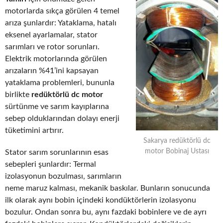
motorlarda sıkça görülen 4 temel
arıza şunlardır: Yataklama, hatalı
eksenel ayarlamalar, stator
sarımları ve rotor sorunları.
Elektrik motorlarında görülen
arızaların %41’ini kapsayan
yataklama problemleri, bununla
birlikte
redüktörlü dc motor
sürtünme ve sarım kayıplarına
sebep olduklarından dolayı enerji
tüketimini artırır.
Sakarya redüktörlü dc
motor Bobinaj Ustası
Stator sarım sorunlarının esas
sebepleri şunlardır: Termal
izolasyonun bozulması, sarımların
neme maruz kalması, mekanik baskılar. Bunların sonucunda
ilk olarak aynı bobin içindeki kondüktörlerin izolasyonu
bozulur. Ondan sonra bu, aynı fazdaki bobinlere ve de ayrı