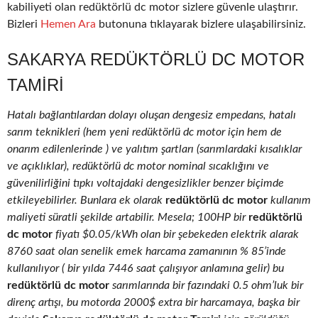
kabiliyeti olan redüktörlü dc motor sizlere güvenle ulaştırır.
Bizleri
Hemen Ara
butonuna tıklayarak bizlere ulaşabilirsiniz.
SAKARYA REDÜKTÖRLÜ DC MOTOR
TAMIRI
Hatalı bağlantılardan dolayı oluşan dengesiz empedans, hatalı
sarım teknikleri (hem yeni redüktörlü dc motor için hem de
onarım edilenlerinde ) ve yalıtım şartları (sarımlardaki kısalıklar
ve açıklıklar), redüktörlü dc motor nominal sıcaklığını ve
güvenilirliğini tıpkı voltajdaki dengesizlikler benzer biçimde
etkileyebilirler. Bunlara ek olarak
redüktörlü dc motor
kullanım
maliyeti süratli şekilde artabilir. Mesela; 100HP bir
redüktörlü
dc motor
fiyatı $0.05/kWh olan bir şebekeden elektrik alarak
8760 saat olan senelik emek harcama zamanının % 85’inde
kullanılıyor ( bir yılda 7446 saat çalışıyor anlamına gelir) bu
redüktörlü dc motor
sarımlarında bir fazındaki 0.5 ohm’luk bir
direnç artışı, bu motorda 2000$ extra bir harcamaya, başka bir