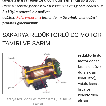
deyişle
Sakarya redüktörlü dc motor Tamiri
için görüldüğü
üzere bir senelik giderinin %7’si kadar bir extra gidere neden olur.
Bu küçümsenecek bir maliyet
değildir.
Referanslarımız
kısmından müşterimiz olan değerli
firmaları görebilirsiniz.
SAKARYA REDÜKTÖRLÜ DC MOTOR
TAMIRI VE SARIMI
redüktörlü dc
motor
dönen
kısım (endüvi),
duran kısım
(endüktör),
yatak, kapak,
fırça ve
kolektörden
Sakarya redüktörlü dc motor Tamiri, Sarımı ve
oluşur.
Bakımı