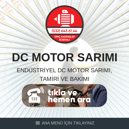
Skip
to
content
DC MOTOR SARIMI
ENDÜSTRIYEL DC MOTOR SARIMI,
TAMIRI VE BAKIMI
ANA MENÜ İÇİN TIKLAYINIZ