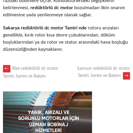
fazdaki bobinlere sıçrar. Kondüktörlerdeki değişiklerin
belirlenmesi,
redüktörlü dc motor
bozulmadan ilkin onarım
edilmesine yada yenilenmeye olanak sağlar.
Sakarya redüktörlü dc motor Tamiri nde
rotoru arızaları
genellikle, kırık rotor kısa devre çubuklarından, döküm
boşluklarından ya da rotor ve stator arasındaki hava boşluğu
düzensizliğinden kaynaklanır.
POST
←
Rize redüktörlü dc motor
Samsun redüktörlü dc motor
Tamiri, Sarımı ve Bakımı
→
Tamiri, Sarımı ve Bakımı
NAVIGATION