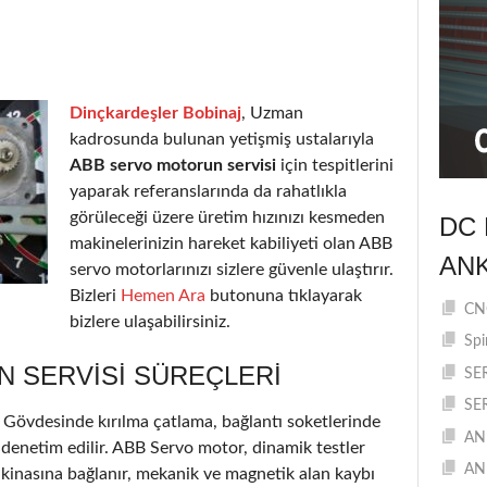
Dinçkardeşler Bobinaj
, Uzman
kadrosunda bulunan yetişmiş ustalarıyla
ABB servo motorun servisi
için tespitlerini
yaparak referanslarında da rahatlıkla
görüleceği üzere üretim hızınızı kesmeden
DC 
makinelerinizin hareket kabiliyeti olan ABB
AN
servo motorlarınızı sizlere güvenle ulaştırır.
Bizleri
Hemen Ara
butonuna tıklayarak
CNC
bizlere ulaşabilirsiniz.
Spi
 SERVISI SÜREÇLERI
SE
SE
r. Gövdesinde kırılma çatlama, bağlantı soketlerinde
AN
 denetim edilir. ABB Servo motor, dinamik testler
AN
kinasına bağlanır, mekanik ve magnetik alan kaybı