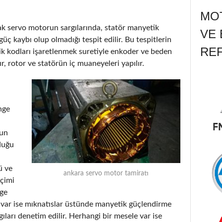
MOT
arak servo motorun sargılarında, statör manyetik
VE 
üç kaybı olup olmadığı tespit edilir. Bu tespitlerin
RE
 kodları işaretlenmek suretiyle enkoder ve beden
ır, rotor ve statörün iç muaneyeleri yapılır.
nge
run
duğu
ü ve
ankara servo motor tamiratı
eçimi
nge
ı var ise mıknatıslar üstünde manyetik güçlendirme
gıları denetim edilir. Herhangi bir mesele var ise