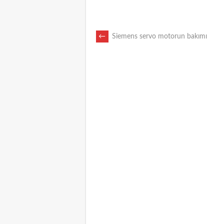
POST
←
Siemens servo motorun bakımı
NAVIGATION