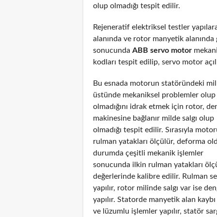
olup olmadığı tespit edilir.
Rejeneratif elektriksel testler yapıl
alanında ve rotor manyetik alanında g
sonucunda
ABB servo motor
mekanik
kodları tespit edilip, servo motor açıl
Bu esnada motorun statöründeki mil
üstünde mekaniksel problemler olup
olmadığını idrak etmek için rotor, de
makinesine bağlanır milde salgı olup
olmadığı tespit edilir. Sırasıyla moto
rulman yatakları ölçülür, deforma ol
durumda çeşitli mekanik işlemler
sonucunda ilkin rulman yatakları ölç
değerlerinde kalibre edilir. Rulman s
yapılır, rotor milinde salgı var ise de
yapılır. Statorde manyetik alan kayb
ve lüzumlu işlemler yapılır, statör sar