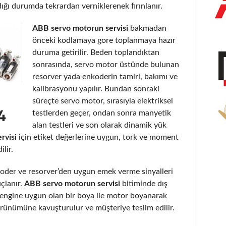
dığı durumda tekrardan verniklerenek fırınlanır.
ABB servo motorun servisi
bakmadan
önceki kodlamaya gore toplanmaya hazır
duruma getirilir. Beden toplandıktan
sonrasında, servo motor üstünde bulunan
resorver yada enkoderin tamiri, bakımı ve
kalibrasyonu yapılır. Bundan sonraki
süreçte servo motor, sırasıyla elektriksel
testlerden geçer, ondan sonra manyetik
alan testleri ve son olarak dinamik yük
rvisi
için etiket değerlerine uygun, tork ve moment
lir.
der ve resorver’den uygun emek verme sinyalleri
uçlanır.
ABB servo motorun servisi
bitiminde dış
ve rengine uygun olan bir boya ile motor boyanarak
görünümüne kavuşturulur ve müşteriye teslim edilir.