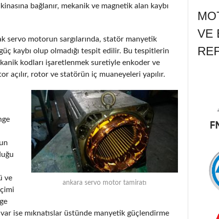
kinasına bağlanır, mekanik ve magnetik alan kaybı
MOT
VE 
arak servo motorun sargılarında, statör manyetik
RE
üç kaybı olup olmadığı tespit edilir. Bu tespitlerin
anik kodları işaretlenmek suretiyle enkoder ve
or açılır, rotor ve statörün iç muaneyeleri yapılır.
nge
run
duğu
ü ve
ankara servo motor tamiratı
eçimi
nge
ı var ise mıknatıslar üstünde manyetik güçlendirme