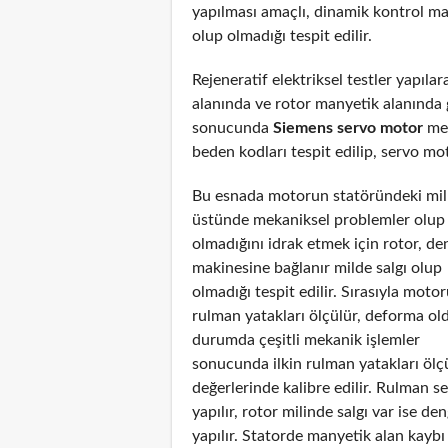
yapılması amaçlı, dinamik kontrol ma
olup olmadığı tespit edilir.
Rejeneratif elektriksel testler yapıl
alanında ve rotor manyetik alanında g
sonucunda
Siemens servo motor
mek
beden kodları tespit edilip, servo mot
Bu esnada motorun statöründeki mil
üstünde mekaniksel problemler olup
olmadığını idrak etmek için rotor, de
makinesine bağlanır milde salgı olup
olmadığı tespit edilir. Sırasıyla moto
rulman yatakları ölçülür, deforma ol
durumda çeşitli mekanik işlemler
sonucunda ilkin rulman yatakları ölç
değerlerinde kalibre edilir. Rulman s
yapılır, rotor milinde salgı var ise de
yapılır. Statorde manyetik alan kayb