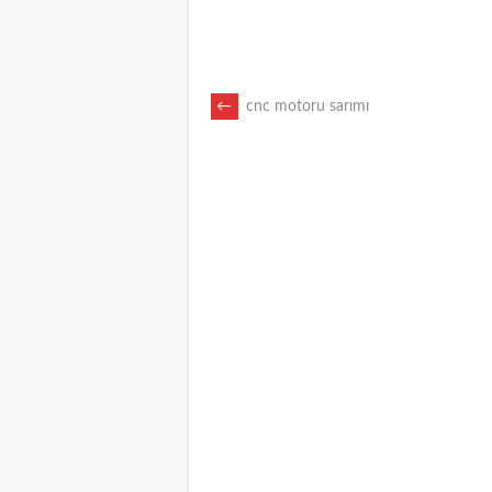
POST
←
cnc motoru sarımı
NAVIGATION