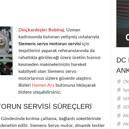
Dinçkardeşler Bobinaj
, Uzman
kadrosunda bulunan yetişmiş ustalarıyla
Siemens servo motorun servisi
için
tespitlerini yaparak referanslarında da
rahatlıkla görüleceği üzere üretim hızınızı
DC 
kesmeden makinelerinizin hareket
AN
kabiliyeti olan Siemens servo
motorlarınızı sizlere güvenle ulaştırır.
CNC
Bizleri
Hemen Ara
butonuna tıklayarak
Spi
bizlere ulaşabilirsiniz.
SE
ORUN SERVISI SÜREÇLERI
SE
AN
r. Gövdesinde kırılma çatlama, bağlantı soketlerinde
AN
 denetim edilir. Siemens Servo motor, dinamik testler