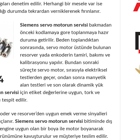
gıları denetim edilir. Herhangi bir mesele var ise
dığı durumda tekrardan verniklerenek fırınlanır.
Siemens servo motorun servisi
bakmadan
önceki kodlamaya gore toplanmaya hazır
duruma getirilir. Beden toplandıktan
sonrasında, servo motor üstünde bulunan
resorver yada enkoderin tamiri, bakımı ve
kalibrasyonu yapılır. Bundan sonraki
süreçte servo motor, sırasıyla elektriksel
testlerden geçer, ondan sonra manyetik
alan testleri ve son olarak dinamik yük
n servisi
için etiket değerlerine uygun, tork ve
espit edilir.
der ve resorver’den uygun emek verme sinyalleri
uçlanır.
Siemens servo motorun servisi
bitiminde dış
ve rengine uygun olan bir boya ile motor boyanarak
görünümüne kavuşturulur ve müşteriye teslim edilir.