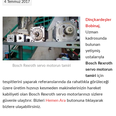
4 Temmuz 2017
Dinçkardeşler
Bobinaj
,
Uzman
kadrosunda
bulunan
yetişmiş
ustalarıyla
Bosch Rexroth
Bosch Rexroth servo motorun tamiri
servo motorun
tamiri
için
tespitlerini yaparak referanslarında da rahatlıkla görüleceği
üzere üretim hızınızı kesmeden makinelerinizin hareket
kabiliyeti olan Bosch Rexroth servo motorlarınızı sizlere
güvenle ulaştırır. Bizleri
Hemen Ara
butonuna tıklayarak
bizlere ulaşabilirsiniz.