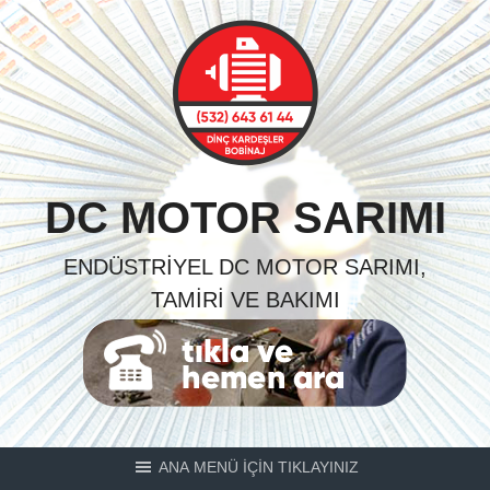
Skip
to
content
DC MOTOR SARIMI
ENDÜSTRIYEL DC MOTOR SARIMI,
TAMIRI VE BAKIMI
ANA MENÜ İÇİN TIKLAYINIZ