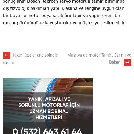
sonuçlanır.
Bosch Rexroth servo motorun tamiri
bitiminde
dış fizyolojik bakımları yapılır, aslına ve rengine uygun olan
bir boya ile motor boyanarak fırınlanır ve yapınış yeni bir
motor görünümüne kavuşturulur ve müşteriye teslim edilir.
POST
←
Jager Kessler cnc spindle
Malatya dc motor Tamiri, Sarımı ve
Bakımı
→
sarımı
NAVIGATION