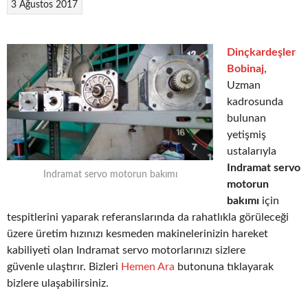
3 Ağustos 2017
Dinçkardeşler
Bobinaj
,
Uzman
kadrosunda
bulunan
yetişmiş
ustalarıyla
Indramat servo
Indramat servo motorun bakımı
motorun
bakımı
için
tespitlerini yaparak referanslarında da rahatlıkla görüleceği
üzere üretim hızınızı kesmeden makinelerinizin hareket
kabiliyeti olan Indramat servo motorlarınızı sizlere
güvenle ulaştırır. Bizleri
Hemen Ara
butonuna tıklayarak
bizlere ulaşabilirsiniz.