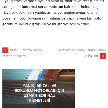
uygun emek verme sinyalleri alınırsa, onarım ve rest işlemleri
sonuçlanır.
Indramat servo motorun bakımı
bitiminde dış
fizyolojik bakımları yapılır, aslına ve rengine uygun olan bir
boya ile motor boyanarak fırınlanır ve yapınış yeni bir motor
görünümüne kavuşturulur ve müşteriye teslim edilir.
POST
←
SEW Eurodrive servo
Osmaniye dc motor Tamiri, Sarımı
ve Bakımı
→
motorun bakımı
NAVIGATION