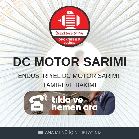
Skip
to
content
DC MOTOR SARIMI
ENDÜSTRIYEL DC MOTOR SARIMI,
TAMIRI VE BAKIMI
ANA MENÜ İÇİN TIKLAYINIZ