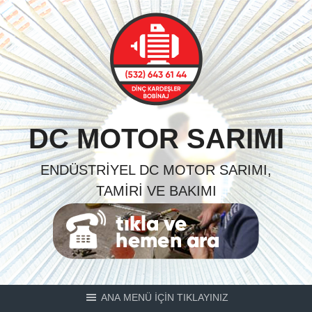
Skip
to
content
DC MOTOR SARIMI
ENDÜSTRIYEL DC MOTOR SARIMI,
TAMIRI VE BAKIMI
ANA MENÜ İÇİN TIKLAYINIZ