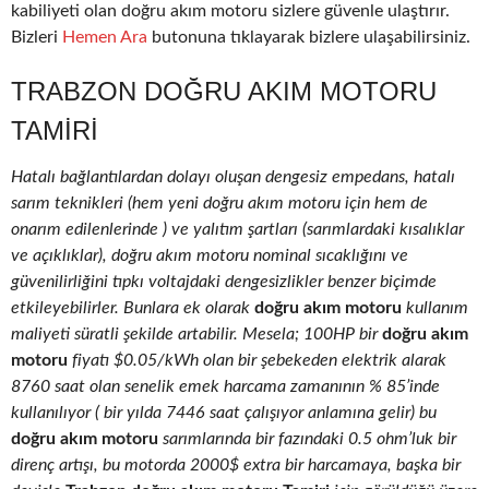
kabiliyeti olan doğru akım motoru sizlere güvenle ulaştırır.
Bizleri
Hemen Ara
butonuna tıklayarak bizlere ulaşabilirsiniz.
TRABZON DOĞRU AKIM MOTORU
TAMIRI
Hatalı bağlantılardan dolayı oluşan dengesiz empedans, hatalı
sarım teknikleri (hem yeni doğru akım motoru için hem de
onarım edilenlerinde ) ve yalıtım şartları (sarımlardaki kısalıklar
ve açıklıklar), doğru akım motoru nominal sıcaklığını ve
güvenilirliğini tıpkı voltajdaki dengesizlikler benzer biçimde
etkileyebilirler. Bunlara ek olarak
doğru akım motoru
kullanım
maliyeti süratli şekilde artabilir. Mesela; 100HP bir
doğru akım
motoru
fiyatı $0.05/kWh olan bir şebekeden elektrik alarak
8760 saat olan senelik emek harcama zamanının % 85’inde
kullanılıyor ( bir yılda 7446 saat çalışıyor anlamına gelir) bu
doğru akım motoru
sarımlarında bir fazındaki 0.5 ohm’luk bir
direnç artışı, bu motorda 2000$ extra bir harcamaya, başka bir