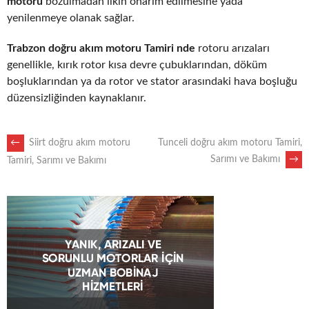
motoru
bozulmadan ilkin onarım edilmesine yada
yenilenmeye olanak sağlar.
Trabzon doğru akım motoru Tamiri nde
rotoru arızaları
genellikle, kırık rotor kısa devre çubuklarından, döküm
boşluklarından ya da rotor ve stator arasındaki hava boşluğu
düzensizliğinden kaynaklanır.
POST
←
Siirt doğru akım motoru
Tunceli doğru akım motoru Tamiri,
Sarımı ve Bakımı
→
Tamiri, Sarımı ve Bakımı
NAVIGATION