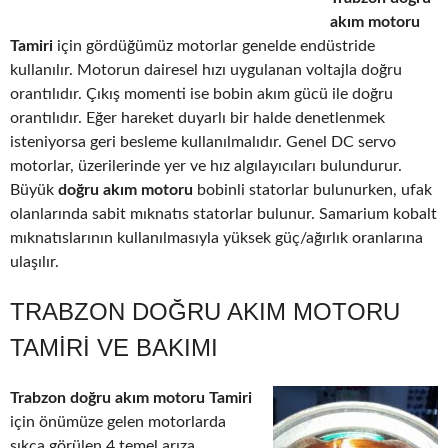
akım motoru
Tamiri
için gördüğümüz motorlar genelde endüstride
kullanılır. Motorun dairesel hızı uygulanan voltajla doğru
orantılıdır. Çıkış momenti ise bobin akım gücü ile doğru
orantılıdır. Eğer hareket duyarlı bir halde denetlenmek
isteniyorsa geri besleme kullanılmalıdır. Genel DC servo
motorlar, üzerilerinde yer ve hız algılayıcıları bulundurur.
Büyük
doğru akım motoru
bobinli statorlar bulunurken, ufak
olanlarında sabit mıknatıs statorlar bulunur. Samarium kobalt
mıknatıslarının kullanılmasıyla yüksek güç/ağırlık oranlarına
ulaşılır.
TRABZON DOĞRU AKIM MOTORU
TAMIRI VE BAKIMI
Trabzon doğru akım motoru Tamiri
için önümüze gelen motorlarda
sıkça görülen 4 temel arıza