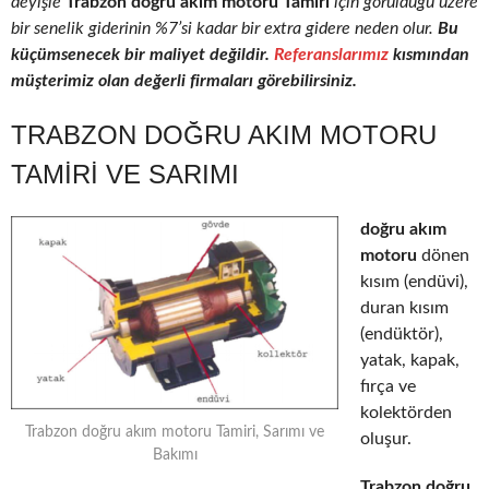
deyişle
Trabzon doğru akım motoru Tamiri
için görüldüğü üzere
bir senelik giderinin %7’si kadar bir extra gidere neden olur.
Bu
küçümsenecek bir maliyet değildir.
Referanslarımız
kısmından
müşterimiz olan değerli firmaları görebilirsiniz.
TRABZON DOĞRU AKIM MOTORU
TAMIRI VE SARIMI
doğru akım
motoru
dönen
kısım (endüvi),
duran kısım
(endüktör),
yatak, kapak,
fırça ve
kolektörden
Trabzon doğru akım motoru Tamiri, Sarımı ve
oluşur.
Bakımı
Trabzon doğru