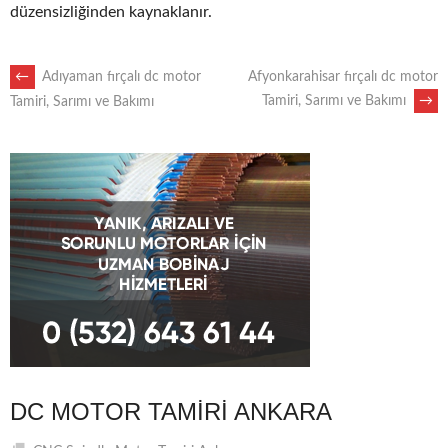
düzensizliğinden kaynaklanır.
POST
←
Adıyaman fırçalı dc motor
Afyonkarahisar fırçalı dc motor
Tamiri, Sarımı ve Bakımı
→
Tamiri, Sarımı ve Bakımı
NAVIGATION
DC MOTOR TAMIRI ANKARA