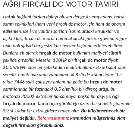
AĞRI FIRÇALI DC MOTOR TAMIRI
Hatalı bağlantılardan dolayı oluşan dengesiz empedans, hatalı
sarım teknikleri (hem yeni fırçalı dc motor için hem de onarım
edilenlerinde ) ve yalıtım şartları (sarımlardaki kısalıklar ve
açıklıklar), fırçalı dc motor nominal sıcaklığını ve güvenilirliğini
tıpkı voltajdaki dengesizlikler benzer biçimde etkileyebilirler.
Bunlara ek olarak
fırçalı dc motor
kullanım maliyeti süratli
şekilde artabilir. Mesela; 100HP bir
fırçalı dc motor
fiyatı
$0.05/kWh olan bir şebekeden elektrik alarak 8760 saat olan
senelik emek harcama zamanının % 85’inde kullanılıyor ( bir
yılda 7446 saat çalışıyor anlamına gelir) bu
fırçalı dc motor
sarımlarında bir fazındaki 0.5 ohm’luk bir direnç artışı, bu
motorda 2000$ extra bir harcamaya, başka bir deyişle
Ağrı
fırçalı dc motor Tamiri
için görüldüğü üzere bir senelik giderinin
%7’si kadar bir extra gidere neden olur.
Bu küçümsenecek bir
maliyet değildir.
Referanslarımız
kısmından müşterimiz olan
değerli firmaları görebilirsiniz.