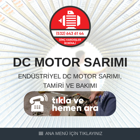
Skip
to
content
DC MOTOR SARIMI
ENDÜSTRIYEL DC MOTOR SARIMI,
TAMIRI VE BAKIMI
ANA MENÜ İÇİN TIKLAYINIZ