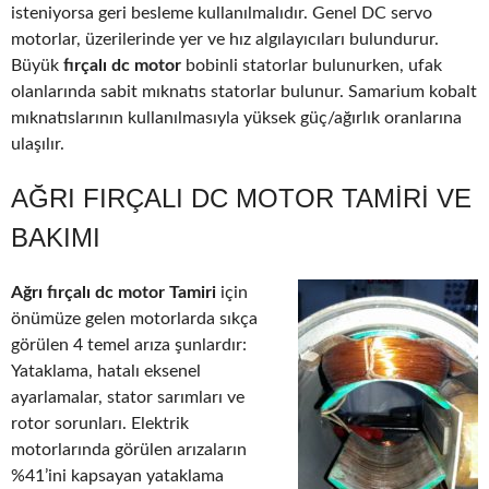
isteniyorsa geri besleme kullanılmalıdır. Genel DC servo
motorlar, üzerilerinde yer ve hız algılayıcıları bulundurur.
Büyük
fırçalı dc motor
bobinli statorlar bulunurken, ufak
olanlarında sabit mıknatıs statorlar bulunur. Samarium kobalt
mıknatıslarının kullanılmasıyla yüksek güç/ağırlık oranlarına
ulaşılır.
AĞRI FIRÇALI DC MOTOR TAMIRI VE
BAKIMI
Ağrı fırçalı dc motor Tamiri
için
önümüze gelen motorlarda sıkça
görülen 4 temel arıza şunlardır:
Yataklama, hatalı eksenel
ayarlamalar, stator sarımları ve
rotor sorunları. Elektrik
motorlarında görülen arızaların
%41’ini kapsayan yataklama