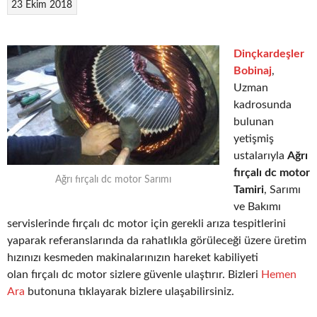
23 Ekim 2018
Dinçkardeşler
Bobinaj
,
Uzman
kadrosunda
bulunan
yetişmiş
ustalarıyla
Ağrı
fırçalı dc motor
Ağrı fırçalı dc motor Sarımı
Tamiri
, Sarımı
ve Bakımı
servislerinde fırçalı dc motor için gerekli arıza tespitlerini
yaparak referanslarında da rahatlıkla görüleceği üzere üretim
hızınızı kesmeden makinalarınızın hareket kabiliyeti
olan fırçalı dc motor sizlere güvenle ulaştırır. Bizleri
Hemen
Ara
butonuna tıklayarak bizlere ulaşabilirsiniz.