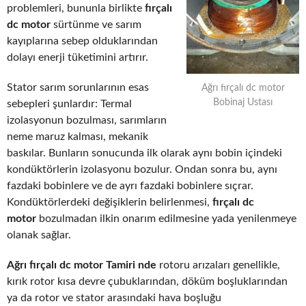
problemleri, bununla birlikte
fırçalı
dc motor
sürtünme ve sarım
kayıplarına sebep olduklarından
dolayı enerji tüketimini artırır.
Stator sarım sorunlarının esas
Ağrı fırçalı dc motor
Bobinaj Ustası
sebepleri şunlardır: Termal
izolasyonun bozulması, sarımların
neme maruz kalması, mekanik
baskılar. Bunların sonucunda ilk olarak aynı bobin içindeki
kondüktörlerin izolasyonu bozulur. Ondan sonra bu, aynı
fazdaki bobinlere ve de ayrı fazdaki bobinlere sıçrar.
Kondüktörlerdeki değişiklerin belirlenmesi,
fırçalı dc
motor
bozulmadan ilkin onarım edilmesine yada yenilenmeye
olanak sağlar.
Ağrı fırçalı dc motor Tamiri nde
rotoru arızaları genellikle,
kırık rotor kısa devre çubuklarından, döküm boşluklarından
ya da rotor ve stator arasındaki hava boşluğu