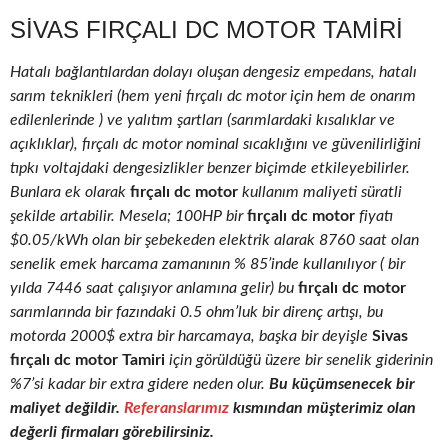
SIVAS FIRÇALI DC MOTOR TAMIRI
Hatalı bağlantılardan dolayı oluşan dengesiz empedans, hatalı
sarım teknikleri (hem yeni fırçalı dc motor için hem de onarım
edilenlerinde ) ve yalıtım şartları (sarımlardaki kısalıklar ve
açıklıklar), fırçalı dc motor nominal sıcaklığını ve güvenilirliğini
tıpkı voltajdaki dengesizlikler benzer biçimde etkileyebilirler.
Bunlara ek olarak
fırçalı dc motor
kullanım maliyeti süratli
şekilde artabilir. Mesela; 100HP bir
fırçalı dc motor
fiyatı
$0.05/kWh olan bir şebekeden elektrik alarak 8760 saat olan
senelik emek harcama zamanının % 85’inde kullanılıyor ( bir
yılda 7446 saat çalışıyor anlamına gelir) bu
fırçalı dc motor
sarımlarında bir fazındaki 0.5 ohm’luk bir direnç artışı, bu
motorda 2000$ extra bir harcamaya, başka bir deyişle
Sivas
fırçalı dc motor Tamiri
için görüldüğü üzere bir senelik giderinin
%7’si kadar bir extra gidere neden olur.
Bu küçümsenecek bir
maliyet değildir.
Referanslarımız
kısmından müşterimiz olan
değerli firmaları görebilirsiniz.