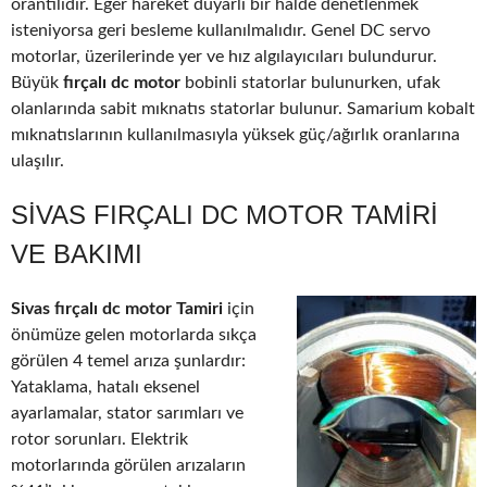
orantılıdır. Eğer hareket duyarlı bir halde denetlenmek
isteniyorsa geri besleme kullanılmalıdır. Genel DC servo
motorlar, üzerilerinde yer ve hız algılayıcıları bulundurur.
Büyük
fırçalı dc motor
bobinli statorlar bulunurken, ufak
olanlarında sabit mıknatıs statorlar bulunur. Samarium kobalt
mıknatıslarının kullanılmasıyla yüksek güç/ağırlık oranlarına
ulaşılır.
SIVAS FIRÇALI DC MOTOR TAMIRI
VE BAKIMI
Sivas fırçalı dc motor Tamiri
için
önümüze gelen motorlarda sıkça
görülen 4 temel arıza şunlardır:
Yataklama, hatalı eksenel
ayarlamalar, stator sarımları ve
rotor sorunları. Elektrik
motorlarında görülen arızaların