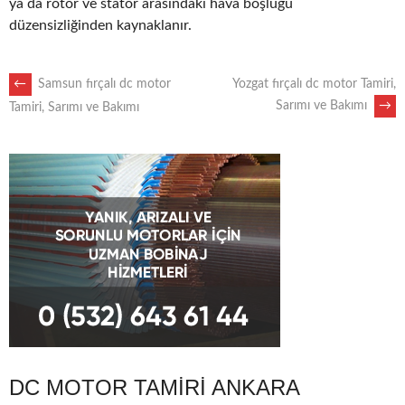
ya da rotor ve stator arasındaki hava boşluğu
düzensizliğinden kaynaklanır.
POST
←
Samsun fırçalı dc motor
Yozgat fırçalı dc motor Tamiri,
Sarımı ve Bakımı
→
Tamiri, Sarımı ve Bakımı
NAVIGATION
DC MOTOR TAMIRI ANKARA