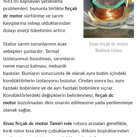
%41’ini kapsayan yataklama
problemleri, bununla birlikte
fırçalı
dc motor
sürtünme ve sarım
kayıplarına sebep olduklarından
dolayı enerji tüketimini artırır.
Stator sarım sorunlarının esas
Sivas fırçalı dc motor
Bobinaj Ustası
sebepleri şunlardır: Termal
izolasyonun bozulması, sarımların
neme maruz kalması, mekanik
baskılar. Bunların sonucunda ilk olarak aynı bobin içindeki
kondüktörlerin izolasyonu bozulur. Ondan sonra bu, aynı
fazdaki bobinlere ve de ayrı fazdaki bobinlere sıçrar.
Kondüktörlerdeki değişiklerin belirlenmesi,
fırçalı dc
motor
bozulmadan ilkin onarım edilmesine yada yenilenmeye
olanak sağlar.
Sivas fırçalı dc motor Tamiri nde
rotoru arızaları genellikle,
kırık rotor kısa devre çubuklarından, döküm boşluklarından