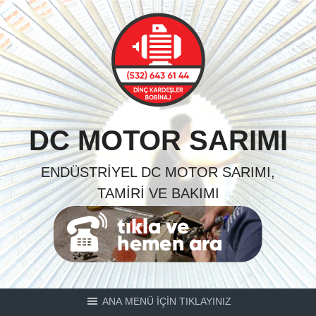
Skip
to
content
DC MOTOR SARIMI
ENDÜSTRIYEL DC MOTOR SARIMI,
TAMIRI VE BAKIMI
ANA MENÜ İÇİN TIKLAYINIZ