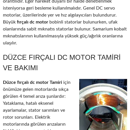
orantılıdır. Eğer hareket duyarlı bir halde denetlenmek
isteniyorsa geri besleme kullanılmalıdır. Genel DC servo
motorlar, üzerilerinde yer ve hız algılayıcıları bulundurur.
Büyük
fırçalı dc motor
bobinli statorlar bulunurken, ufak
olanlarında sabit mıknatıs statorlar bulunur. Samarium kobalt
mıknatıslarının kullanılmasıyla yüksek güç/ağırlık oranlarına
ulaşılır.
DÜZCE FIRÇALI DC MOTOR TAMIRI
VE BAKIMI
Düzce fırçalı dc motor Tamiri
için
önümüze gelen motorlarda sıkça
görülen 4 temel arıza şunlardır:
Yataklama, hatalı eksenel
ayarlamalar, stator sarımları ve
rotor sorunları. Elektrik
motorlarında görülen arızaların