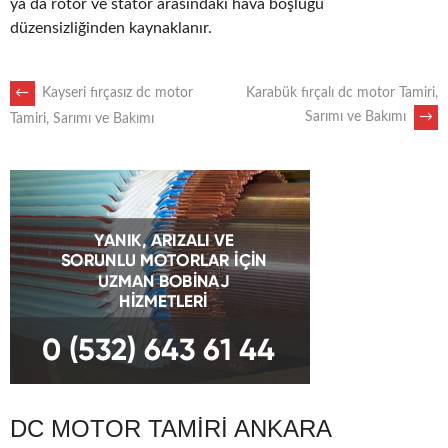
ya da rotor ve stator arasındaki hava boşluğu
düzensizliğinden kaynaklanır.
POST
←
Kayseri fırçasız dc motor
Karabük fırçalı dc motor Tamiri,
Sarımı ve Bakımı
→
Tamiri, Sarımı ve Bakımı
NAVIGATION
DC MOTOR TAMIRI ANKARA