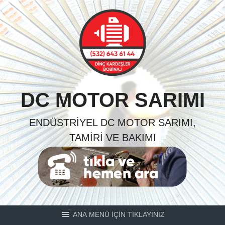
Skip
to
content
DC MOTOR SARIMI
ENDÜSTRIYEL DC MOTOR SARIMI,
TAMIRI VE BAKIMI
ANA MENÜ İÇİN TIKLAYINIZ