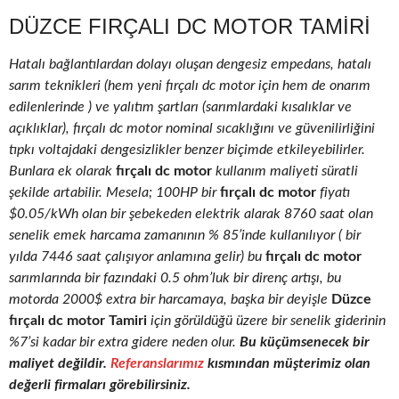
DÜZCE FIRÇALI DC MOTOR TAMIRI
Hatalı bağlantılardan dolayı oluşan dengesiz empedans, hatalı
sarım teknikleri (hem yeni fırçalı dc motor için hem de onarım
edilenlerinde ) ve yalıtım şartları (sarımlardaki kısalıklar ve
açıklıklar), fırçalı dc motor nominal sıcaklığını ve güvenilirliğini
tıpkı voltajdaki dengesizlikler benzer biçimde etkileyebilirler.
Bunlara ek olarak
fırçalı dc motor
kullanım maliyeti süratli
şekilde artabilir. Mesela; 100HP bir
fırçalı dc motor
fiyatı
$0.05/kWh olan bir şebekeden elektrik alarak 8760 saat olan
senelik emek harcama zamanının % 85’inde kullanılıyor ( bir
yılda 7446 saat çalışıyor anlamına gelir) bu
fırçalı dc motor
sarımlarında bir fazındaki 0.5 ohm’luk bir direnç artışı, bu
motorda 2000$ extra bir harcamaya, başka bir deyişle
Düzce
fırçalı dc motor Tamiri
için görüldüğü üzere bir senelik giderinin
%7’si kadar bir extra gidere neden olur.
Bu küçümsenecek bir
maliyet değildir.
Referanslarımız
kısmından müşterimiz olan
değerli firmaları görebilirsiniz.