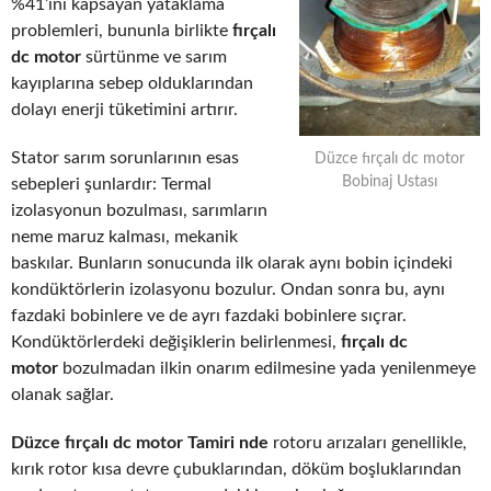
%41’ini kapsayan yataklama
problemleri, bununla birlikte
fırçalı
dc motor
sürtünme ve sarım
kayıplarına sebep olduklarından
dolayı enerji tüketimini artırır.
Stator sarım sorunlarının esas
Düzce fırçalı dc motor
Bobinaj Ustası
sebepleri şunlardır: Termal
izolasyonun bozulması, sarımların
neme maruz kalması, mekanik
baskılar. Bunların sonucunda ilk olarak aynı bobin içindeki
kondüktörlerin izolasyonu bozulur. Ondan sonra bu, aynı
fazdaki bobinlere ve de ayrı fazdaki bobinlere sıçrar.
Kondüktörlerdeki değişiklerin belirlenmesi,
fırçalı dc
motor
bozulmadan ilkin onarım edilmesine yada yenilenmeye
olanak sağlar.
Düzce fırçalı dc motor Tamiri nde
rotoru arızaları genellikle,
kırık rotor kısa devre çubuklarından, döküm boşluklarından