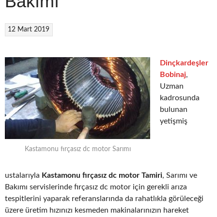
Bakımı
12 Mart 2019
Dinçkardeşler
Bobinaj
,
Uzman
kadrosunda
bulunan
yetişmiş
Kastamonu fırçasız dc motor Sarımı
ustalarıyla
Kastamonu fırçasız dc motor Tamiri
, Sarımı ve
Bakımı servislerinde fırçasız dc motor için gerekli arıza
tespitlerini yaparak referanslarında da rahatlıkla görüleceği
üzere üretim hızınızı kesmeden makinalarınızın hareket