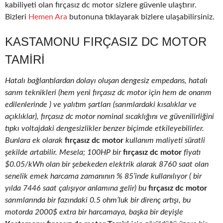
kabiliyeti olan fırçasız dc motor sizlere güvenle ulaştırır.
Bizleri
Hemen Ara
butonuna tıklayarak bizlere ulaşabilirsiniz.
KASTAMONU FIRÇASIZ DC MOTOR
TAMIRI
Hatalı bağlantılardan dolayı oluşan dengesiz empedans, hatalı
sarım teknikleri (hem yeni fırçasız dc motor için hem de onarım
edilenlerinde ) ve yalıtım şartları (sarımlardaki kısalıklar ve
açıklıklar), fırçasız dc motor nominal sıcaklığını ve güvenilirliğini
tıpkı voltajdaki dengesizlikler benzer biçimde etkileyebilirler.
Bunlara ek olarak
fırçasız dc motor
kullanım maliyeti süratli
şekilde artabilir. Mesela; 100HP bir
fırçasız dc motor
fiyatı
$0.05/kWh olan bir şebekeden elektrik alarak 8760 saat olan
senelik emek harcama zamanının % 85’inde kullanılıyor ( bir
yılda 7446 saat çalışıyor anlamına gelir) bu
fırçasız dc motor
sarımlarında bir fazındaki 0.5 ohm’luk bir direnç artışı, bu
motorda 2000$ extra bir harcamaya, başka bir deyişle