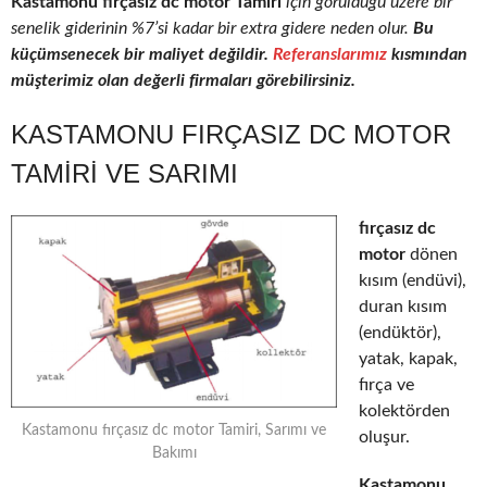
Kastamonu fırçasız dc motor Tamiri
için görüldüğü üzere bir
senelik giderinin %7’si kadar bir extra gidere neden olur.
Bu
küçümsenecek bir maliyet değildir.
Referanslarımız
kısmından
müşterimiz olan değerli firmaları görebilirsiniz.
KASTAMONU FIRÇASIZ DC MOTOR
TAMIRI VE SARIMI
fırçasız dc
motor
dönen
kısım (endüvi),
duran kısım
(endüktör),
yatak, kapak,
fırça ve
kolektörden
Kastamonu fırçasız dc motor Tamiri, Sarımı ve
oluşur.
Bakımı
Kastamonu