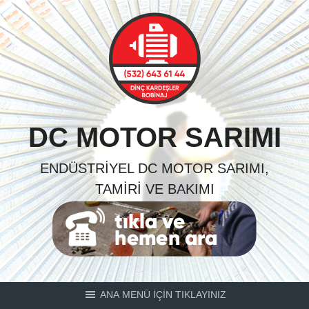
Skip
to
content
DC MOTOR SARIMI
ENDÜSTRIYEL DC MOTOR SARIMI,
TAMIRI VE BAKIMI
ANA MENÜ İÇİN TIKLAYINIZ