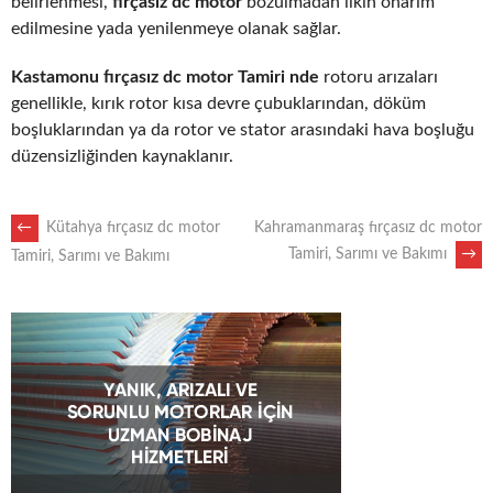
belirlenmesi,
fırçasız dc motor
bozulmadan ilkin onarım
edilmesine yada yenilenmeye olanak sağlar.
Kastamonu fırçasız dc motor Tamiri nde
rotoru arızaları
genellikle, kırık rotor kısa devre çubuklarından, döküm
boşluklarından ya da rotor ve stator arasındaki hava boşluğu
düzensizliğinden kaynaklanır.
POST
←
Kütahya fırçasız dc motor
Kahramanmaraş fırçasız dc motor
Tamiri, Sarımı ve Bakımı
→
Tamiri, Sarımı ve Bakımı
NAVIGATION