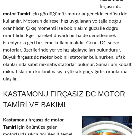
fırçasız dc
motor Tamiri
için gördüğümüz motorlar genelde endüstride
kullanılır. Motorun dairesel hızı uygulanan voltajla doğru
orantılıdır. Çıkış momenti ise bobin akım gücü ile doğru
orantılıdır. Eğer hareket duyarlı bir halde denetlenmek
isteniyorsa geri besleme kullanılmalıdır. Genel DC servo
motorlar, üzerilerinde yer ve hız algılayıcıları bulundurur.
Büyük
fırçasız dc motor
bobinli statorlar bulunurken, ufak
olanlarında sabit mıknatıs statorlar bulunur. Samarium kobalt
mıknatıslarının kullanılmasıyla yüksek güç/ağırlık oranlarına
ulaşılır.
KASTAMONU FIRÇASIZ DC MOTOR
TAMIRI VE BAKIMI
Kastamonu fırçasız dc motor
Tamiri
için önümüze gelen
motorlarda sıkça görülen 4 temel