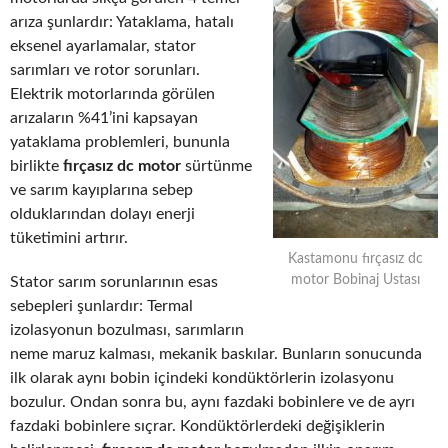
arıza şunlardır: Yataklama, hatalı
eksenel ayarlamalar, stator
sarımları ve rotor sorunları.
Elektrik motorlarında görülen
arızaların %41’ini kapsayan
yataklama problemleri, bununla
birlikte
fırçasız dc motor
sürtünme
ve sarım kayıplarına sebep
olduklarından dolayı enerji
tüketimini artırır.
Kastamonu fırçasız dc
motor Bobinaj Ustası
Stator sarım sorunlarının esas
sebepleri şunlardır: Termal
izolasyonun bozulması, sarımların
neme maruz kalması, mekanik baskılar. Bunların sonucunda
ilk olarak aynı bobin içindeki kondüktörlerin izolasyonu
bozulur. Ondan sonra bu, aynı fazdaki bobinlere ve de ayrı
fazdaki bobinlere sıçrar. Kondüktörlerdeki değişiklerin