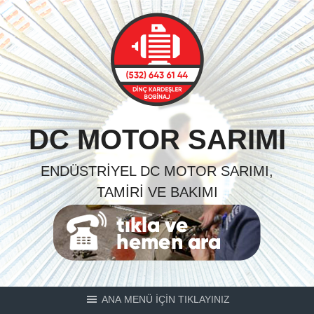
Skip
to
content
DC MOTOR SARIMI
ENDÜSTRIYEL DC MOTOR SARIMI,
TAMIRI VE BAKIMI
ANA MENÜ İÇİN TIKLAYINIZ