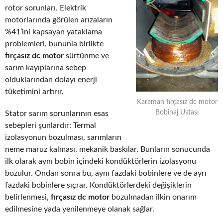
rotor sorunları. Elektrik
motorlarında görülen arızaların
%41’ini kapsayan yataklama
problemleri, bununla birlikte
fırçasız dc motor
sürtünme ve
sarım kayıplarına sebep
olduklarından dolayı enerji
tüketimini artırır.
Karaman fırçasız dc motor
Bobinaj Ustası
Stator sarım sorunlarının esas
sebepleri şunlardır: Termal
izolasyonun bozulması, sarımların
neme maruz kalması, mekanik baskılar. Bunların sonucunda
ilk olarak aynı bobin içindeki kondüktörlerin izolasyonu
bozulur. Ondan sonra bu, aynı fazdaki bobinlere ve de ayrı
fazdaki bobinlere sıçrar. Kondüktörlerdeki değişiklerin
belirlenmesi,
fırçasız dc motor
bozulmadan ilkin onarım
edilmesine yada yenilenmeye olanak sağlar.