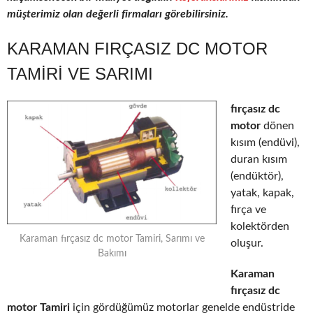
müşterimiz olan değerli firmaları görebilirsiniz.
KARAMAN FIRÇASIZ DC MOTOR
TAMIRI VE SARIMI
fırçasız dc
motor
dönen
kısım (endüvi),
duran kısım
(endüktör),
yatak, kapak,
fırça ve
kolektörden
Karaman fırçasız dc motor Tamiri, Sarımı ve
oluşur.
Bakımı
Karaman
fırçasız dc
motor Tamiri
için gördüğümüz motorlar genelde endüstride