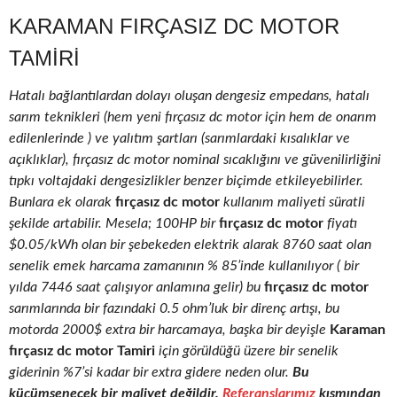
KARAMAN FIRÇASIZ DC MOTOR
TAMIRI
Hatalı bağlantılardan dolayı oluşan dengesiz empedans, hatalı
sarım teknikleri (hem yeni fırçasız dc motor için hem de onarım
edilenlerinde ) ve yalıtım şartları (sarımlardaki kısalıklar ve
açıklıklar), fırçasız dc motor nominal sıcaklığını ve güvenilirliğini
tıpkı voltajdaki dengesizlikler benzer biçimde etkileyebilirler.
Bunlara ek olarak
fırçasız dc motor
kullanım maliyeti süratli
şekilde artabilir. Mesela; 100HP bir
fırçasız dc motor
fiyatı
$0.05/kWh olan bir şebekeden elektrik alarak 8760 saat olan
senelik emek harcama zamanının % 85’inde kullanılıyor ( bir
yılda 7446 saat çalışıyor anlamına gelir) bu
fırçasız dc motor
sarımlarında bir fazındaki 0.5 ohm’luk bir direnç artışı, bu
motorda 2000$ extra bir harcamaya, başka bir deyişle
Karaman
fırçasız dc motor Tamiri
için görüldüğü üzere bir senelik
giderinin %7’si kadar bir extra gidere neden olur.
Bu
küçümsenecek bir maliyet değildir.
Referanslarımız
kısmından