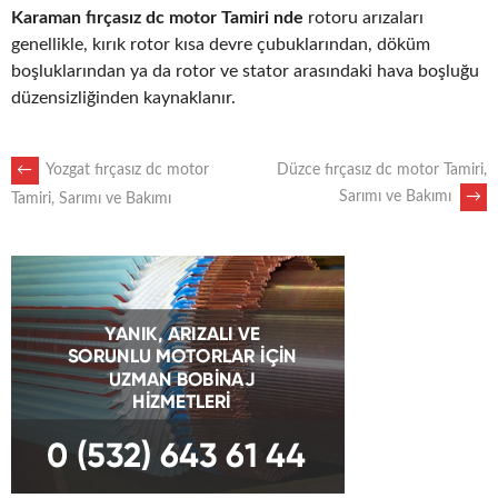
Karaman fırçasız dc motor Tamiri nde
rotoru arızaları
genellikle, kırık rotor kısa devre çubuklarından, döküm
boşluklarından ya da rotor ve stator arasındaki hava boşluğu
düzensizliğinden kaynaklanır.
POST
←
Yozgat fırçasız dc motor
Düzce fırçasız dc motor Tamiri,
Sarımı ve Bakımı
→
Tamiri, Sarımı ve Bakımı
NAVIGATION